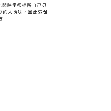
，老闆時常都提醒自己毋
厚的人情味，因此這間
方。