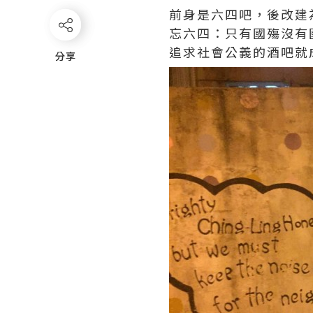
前身是六四吧，後改建為
忘六四：只有國殤沒有
追求社會公義的酒吧就
分享
分享