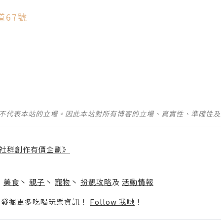
道67號
並不代表本站的立場。因此本站對所有博客的立場、真實性、準確性
社群創作有價企劃》
】
丶
美食
丶
親子
丶
寵物
丶
扮靚攻略
及
活動情報
p啦！發掘更多吃喝玩樂資訊！
Follow 我哋
！