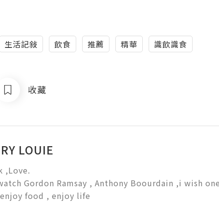
生活記敍
飲食
推薦
精華
識飲識食
收藏
RY LOUIE
 ,Love. 

 watch Gordon Ramsay , Anthony Boourdain ,i wish one 
enjoy food , enjoy life