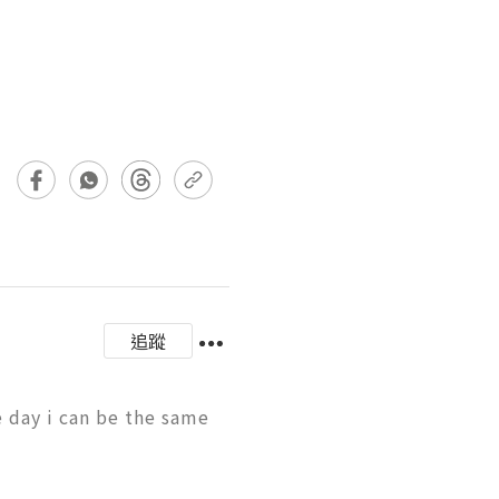
追蹤
day i can be the same 