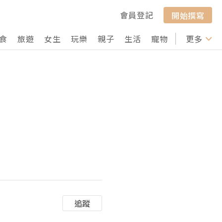
會員登記
開始撰寫
食
旅遊
女生
玩樂
親子
生活
寵物
行山
更多
打卡
追蹤