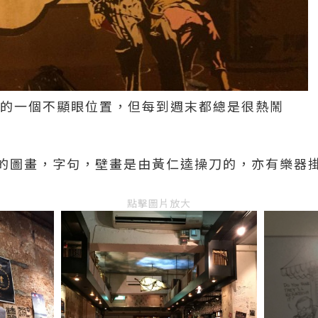
Road的一個不顯眼位置，但每到週末都總是很熱鬧
的圖畫，字句，壁畫是由黃仁逵操刀的，亦有樂器
點擊圖片放大