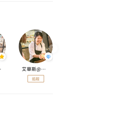
jojo
艾華斯@鄭大小姐工房
KEEP MY FAITH
追蹤
追蹤