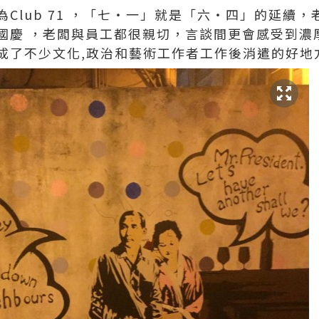
Club 71 ，「七‧一」就是「六‧四」的延續
國慶 ，老闆與員工都很親切，言談間更會感受到濃
成了不少文化,政治和藝術工作者工作後消遣的好地