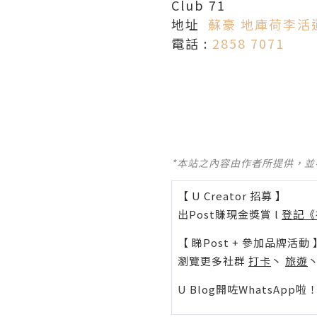
Club 71
地址
蘇豪 地庫荷李活
電話 :
2858 7071
*本站之內容由作者所提供，
【 U Creator 招募 】
出Post賺現金獎賞 l
登記《
【 睇Post + 參加品牌活動 
瀏覽更多社群
打卡
丶
旅遊
U Blog開咗WhatsAp