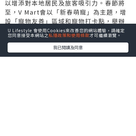
以增添對本地居民及旅客吸引力。春節將
至，V Mart會以「新春萌寵」為主題，增
設「寵物友善」區域和寵物打卡點，舉辦
狗狗運動會、新春造型比賽及寵物領養活
U Lifestyle 會使用Cookies來改善您的網站體驗，請確定
您同意接受本網站之
私隱政策和使用條款
才可繼續瀏覽。
動等。
我已閱讀及同意