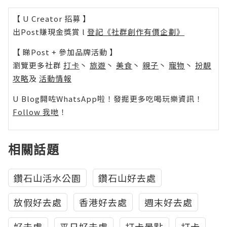
【 U Creator 招募 】
出Post賺現金獎賞 l
登記《社群創作有價企劃》
【 睇Post + 參加品牌活動 】
瀏覽更多社群
打卡
丶
旅遊
丶
美食
丶
親子
丶
寵物
丶
扮靚
攻略
及
活動情報
U Blog開咗WhatsApp啦！發掘更多吃喝玩樂資訊！
Follow 我哋
！
相關話題
鑽石山活水公園
鑽石山好去處
放假好去處
香港好去處
週末好去處
好去處
平日好去處
打卡景點
打卡