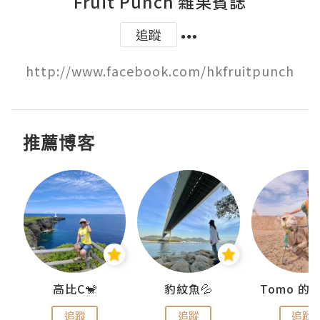
Fruit Punch 雜果賓誌
追蹤
http://www.facebook.com/hkfruitpunch
推薦博客
)
高比C🐒
豹紋魚💦
追蹤
追蹤
追蹤