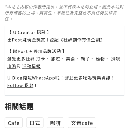
*本站之內容由作者所提供，並不代表本站的立場。因此本站對
所有博客的立場、真實性、準確性及完整性不負任何法律責
任。
【 U Creator 招募 】
出Post賺現金獎賞 l
登記《社群創作有價企劃》
【 睇Post + 參加品牌活動 】
瀏覽更多社群
打卡
丶
旅遊
丶
美食
丶
親子
丶
寵物
丶
扮靚
攻略
及
活動情報
U Blog開咗WhatsApp啦！發掘更多吃喝玩樂資訊！
Follow 我哋
！
相關話題
Cafe
日式
咖啡
文青cafe