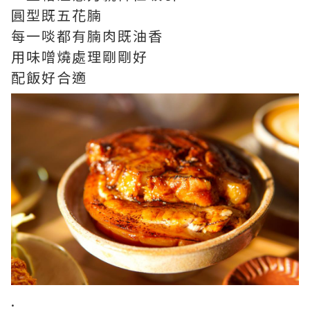
圓型既五花腩
每一啖都有腩肉既油香
用味噌燒處理剛剛好
配飯好合適
.