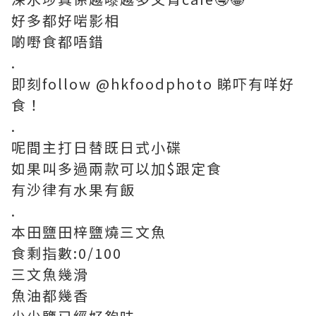
好多都好啱影相
啲嘢食都唔錯
.
即刻follow @hkfoodphoto 睇吓有咩好
食！
.
呢間主打日替既日式小碟
如果叫多過兩款可以加$跟定食
有沙律有水果有飯
.
本田鹽田梓鹽燒三文魚
食剩指數:0/100
三文魚幾滑
魚油都幾香