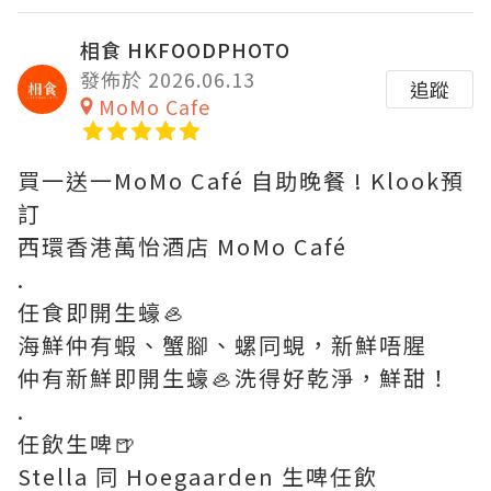
相食 HKFOODPHOTO
發佈於 2026.06.13
追蹤
MoMo Cafe
買一送一MoMo Café 自助晚餐 ! Klook預
訂
西環香港萬怡酒店 MoMo Café
.
任食即開生蠔🦪
海鮮仲有蝦、蟹腳、螺同蜆，新鮮唔腥
仲有新鮮即開生蠔🦪洗得好乾淨，鮮甜！
.
任飲生啤🍺
Stella 同 Hoegaarden 生啤任飲