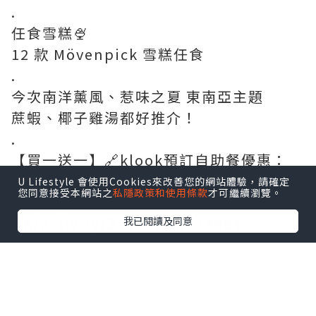
.
任食雪糕🍨
12 款 Mövenpick 雪糕任食
.
今次南洋薰風、惹味之夏 東南亞主題
蔗蝦、椰子雞湯都好推介！
.
【買一送一】🔗klook預訂自助餐優惠：
682/兩位！
U Lifestyle 會使用Cookies來改善您的網站體驗，請確定
您同意接受本網站之
私隱政策和使用條款
才可繼續瀏覽。
https://www.klook.com/zh-
HK/activity/21614?aid=14983
我已閱讀及同意
點擊圖片放大
+9