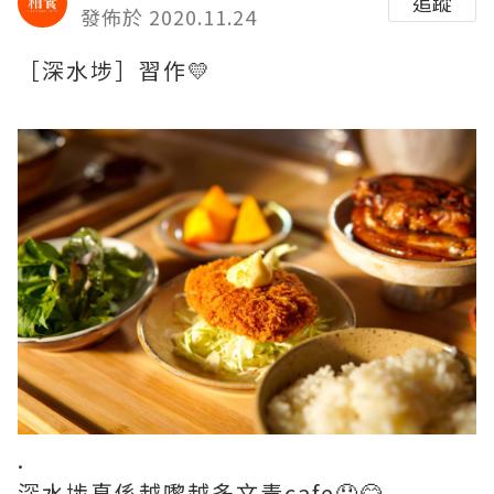
追蹤
發佈於 2020.11.24
［深水埗］習作💛
.
深水埗真係越嚟越多文青cafe🤤😂