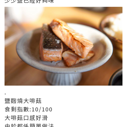
少少鹽已經好夠味
.
鹽麴燒大啡菇
食剩指數:10/100
大啡菇口感好滑
由於都係簡單做法