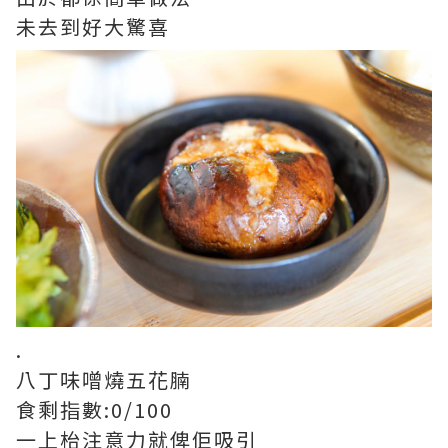
未去到好大驚喜
.
八丁味噌燒五花腩
食剩指數:0/100
一上枱注意力就俾佢吸引