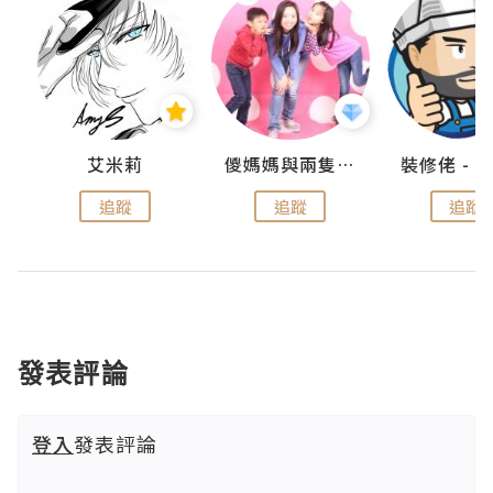
點滴
艾米莉
儍媽媽與兩隻小魔怪之家
追蹤
追蹤
追蹤
發表評論
登入
發表評論