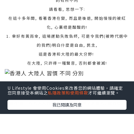
的有所不同
請看看, 思想一下:
在這十多年間, 看著香港在變, 而且是後退, 開始慢慢的被紅
化, 心裏總是酸酸的!
1. 幸好有黃雨傘, 這場運動失敗告終, 可是令我們(被時代選中
的我們)明白什麼是自由, 民主,
這是香港和大陸的最大分野!
在大陸, 只許得一種聲音, 否則都會被滅!
2. 看圖, 繁體字中- 愛: 「愛」描繪出某人將心交給另一人之情
U Lifestyle 會使用Cookies來改善您的網站體驗，請確定
您同意接受本網站之
私隱政策和使用條款
才可繼續瀏覽。
形，此行為就是愛!
繁體的'愛': 內有人又有心~ 可以相反大陸字是沒有, 沒有心, 那
我已閱讀及同意
有愛?
每個繁體字都是有意思的, 不像"殘"體字!