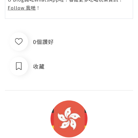
Follow 我哋
！
0個讚好
收藏