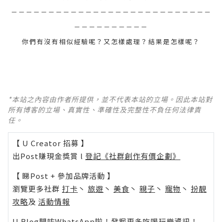
－－－－－－－－－－－－－－－－－－－－－－－－－－－
－－－－－－－－－－
你們有沒有相似經驗呢？又怎樣處理？結果是怎樣呢？
*本站之內容由作者所提供，並不代表本站的立場。因此本站對
所有博客的立場、真實性、準確性及完整性不負任何法律責
任。
【 U Creator 招募 】
出Post賺現金獎賞 l
登記《社群創作有價企劃》
【 睇Post + 參加品牌活動 】
瀏覽更多社群
打卡
丶
旅遊
丶
美食
丶
親子
丶
寵物
丶
扮靚
攻略
及
活動情報
U Blog開咗WhatsApp啦！發掘更多吃喝玩樂資訊！