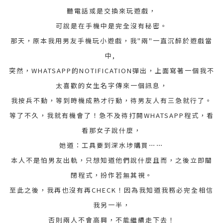
聽電話或是交換來玩遊戲，
可說是在手機中是完全沒有秘密。
那天，原本我用男友手機玩小遊戲，我"兩"一直沉醉於遊戲當
中,
突然，WHATSAPP的NOTIFICATION彈出，上面寫著一個我不
太喜歡的女生名字傳來一個訊息，
我按兵不動，等到時機成熟才行動，待男友人有三急就行了。
等了不久，我就有機會了！急不及待打開WHATSAPP程式，看
看那女子說什麼，
她道：工具要到深水埗購買⋯⋯
本人不是怕男友出軌，只想知道他們說什麼且而，之後立即關
閉程式，扮作若無其視。
至此之後，我再也沒有再CHECK！因為我知道我務必完全相信
我另一半，
否則兩人不會高興，不能繼續走下去！