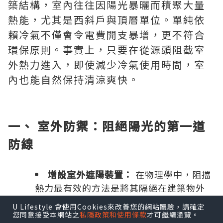
築結構，室內往往因陽光暴曬而積聚大量
熱能，尤其是西斜戶與頂層單位。單純依
賴冷氣不僅會令電費開支暴增，更不符合
環保原則。事實上，只要在從源頭阻截室
外熱力進入，即使減少冷氣使用時間，室
內也能自然保持清涼爽快。
一、 室外防禦：阻絕陽光的第一道
防線
增設室外遮陽裝置：
在物理學中，阻擋
熱力最有效的方法是將其隔絕在建築物外
部。對於有露台、窗台或花園的單位，安裝
U Lifestyle 會使用Cookies來改善您的網站體驗，請確定
伸縮式室外遮陽篷、竹簾或戶外百葉簾，可
您同意接受本網站之
私隱政策和使用條款
才可繼續瀏覽。