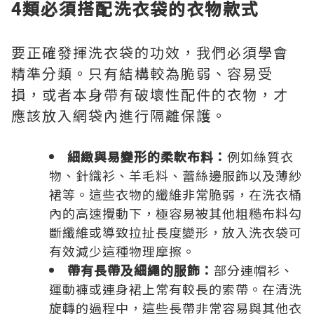
4類必須搭配洗衣袋的衣物款式
要正確發揮洗衣袋的功效，我們必須學會
精準分類。只有結構較為脆弱、容易受
損，或者本身帶有破壞性配件的衣物，才
應該放入網袋內進行隔離保護。
細緻與易變形的柔軟布料：
例如絲質衣
物、針織衫、羊毛料、蕾絲邊服飾以及薄紗
裙等。這些衣物的纖維非常脆弱，在洗衣桶
內的高速攪動下，極容易被其他粗糙布料勾
斷纖維或導致拉扯長度變形，放入洗衣袋可
有效減少這種物理摩擦。
帶有長帶及細繩的服飾：
部分連帽衫、
運動褲或連身裙上常有較長的索帶。在清洗
旋轉的過程中，這些長帶非常容易與其他衣