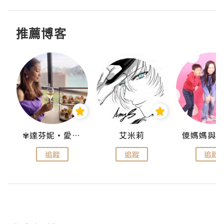
推薦博客
k
✾達芬妮•愛孩子•愛生活✾
艾米莉
追蹤
追蹤
追蹤