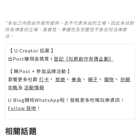
*本站之內容由作者所提供，並不代表本站的立場。因此本站對
所有博客的立場、真實性、準確性及完整性不負任何法律責
任。
【 U Creator 招募 】
出Post賺現金獎賞 l
登記《社群創作有價企劃》
【 睇Post + 參加品牌活動 】
瀏覽更多社群
打卡
丶
旅遊
丶
美食
丶
親子
丶
寵物
丶
扮靚
攻略
及
活動情報
U Blog開咗WhatsApp啦！發掘更多吃喝玩樂資訊！
Follow 我哋
！
相關話題