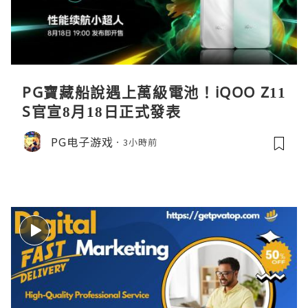
PG寶藏船說遇上萬級電池！iQOO Z11
S官宣8月18日正式發表
PG电子游戏
3小時前