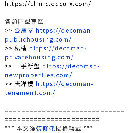
https://clinic.deco-x.com/
各類屋型專區：
>>
公居屋
https://decoman-
publichousing.com/
>>
私樓
https://decoman-
privatehousing.com/
>>
一手新盤
https://decoman-
newproperties.com/
>>
唐洋樓
https://decoman-
tenement.com/
=============================
=======================
*** 本文獲
裝修佬
授權轉載 ***