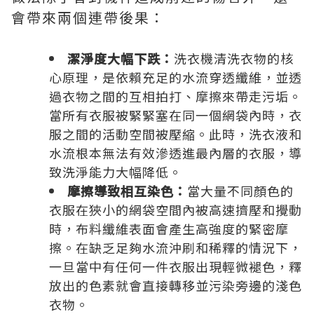
會帶來兩個連帶後果：
潔淨度大幅下跌：
洗衣機清洗衣物的核
心原理，是依賴充足的水流穿透纖維，並透
過衣物之間的互相拍打、摩擦來帶走污垢。
當所有衣服被緊緊塞在同一個網袋內時，衣
服之間的活動空間被壓縮。此時，洗衣液和
水流根本無法有效滲透進最內層的衣服，導
致洗淨能力大幅降低。
摩擦導致相互染色：
當大量不同顏色的
衣服在狹小的網袋空間內被高速擠壓和攪動
時，布料纖維表面會產生高強度的緊密摩
擦。在缺乏足夠水流沖刷和稀釋的情況下，
一旦當中有任何一件衣服出現輕微褪色，釋
放出的色素就會直接轉移並污染旁邊的淺色
衣物。