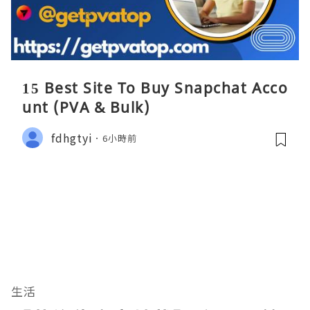
15 Best Site To Buy Snapchat Acco
unt (PVA & Bulk)
fdhgtyi
6小時前
生活