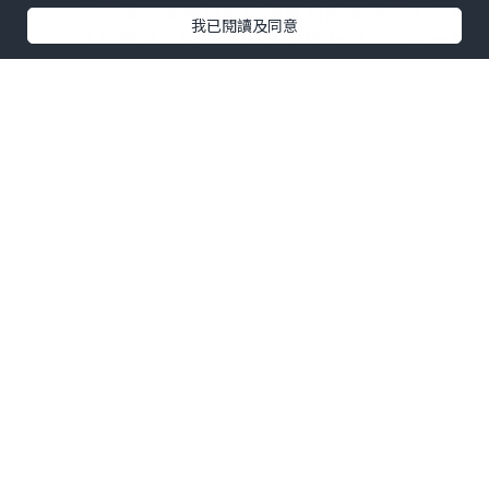
以在陽光接觸到窗戶玻璃前將其阻擋。這種
我已閱讀及同意
「外遮陽」設計能減少高達七成以上的太陽
直射熱，效果遠比單純使用室內窗簾更為顯
著。
善用防光隔熱簾：
建議拉上窗簾或百葉
簾，避免強光直接照射地板及木質家具等易
吸熱的物件。雖然窗簾能阻擋直射的光線，
但由於其位於玻璃內側，仍會有部分熱能滲
入室內。因此，建議挑選具有反射層或高密
度編織的防光隔熱窗簾。
二、玻璃防護：窗膜的選購關鍵