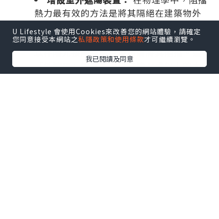
熱力最有效的方法是將其隔絕在建築物外
部。對於有露台、窗台或花園的單位，安裝
U Lifestyle 會使用Cookies來改善您的網站體驗，請確定
伸縮式室外遮陽篷、竹簾或戶外百葉簾，可
您同意接受本網站之
私隱政策和使用條款
才可繼續瀏覽。
以在陽光接觸到窗戶玻璃前將其阻擋。這種
我已閱讀及同意
「外遮陽」設計能減少高達七成以上的太陽
直射熱，效果遠比單純使用室內窗簾更為顯
著。
善用防光隔熱簾：
建議拉上窗簾或百葉
簾，避免強光直接照射地板及木質家具等易
吸熱的物件。雖然窗簾能阻擋直射的光線，
但由於其位於玻璃內側，仍會有部分熱能滲
入室內。因此，建議挑選具有反射層或高密
度編織的防光隔熱窗簾。