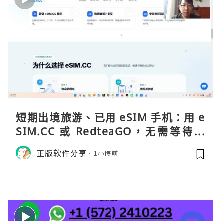
短期出境旅游、已用 eSIM 手机：用 e
SIM.CC 或 RedteaGO，无需等待收
货。需要“当地号码 + 通话短信”（如
正版软件分享
1小時前
打车、外卖、客户联络）：优先 Redt
eaGO（明确提供通话短信套餐）。长