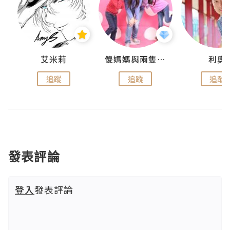
k
艾米莉
儍媽媽與兩隻小魔怪之家
利奧
追蹤
追蹤
追蹤
發表評論
登入
發表評論