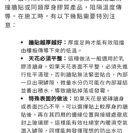
撞牆貼或同類厚身膠質產品，阻隔溫度傳
導。在施工時，有以下幾點需要特別注
意：
牆貼越厚越好：
厚度足夠才能有效阻擋
由樓板傳導下來的低溫。
天花必須平整：
這種做法一般適用於乳
膠漆牆身。如果天花表面不平整，必須先進
行批平清理，否則牆貼無法緊密貼合，內部
一旦出現罅隙，微量水分仍可能在內部凝結
並養出積水，導致牆貼掉落或發霉。
特殊表面的做法：
如果天花是瓷磚牆身
或表面凹凸不平，可以選擇貼上較厚身的牆
貼後，再在其四周的邊緣位置與接縫處徹底
封上玻璃膠。這樣能有效杜絕室內暖濕空氣
潛入罅隙，同樣能夠發揮理想的防出水功