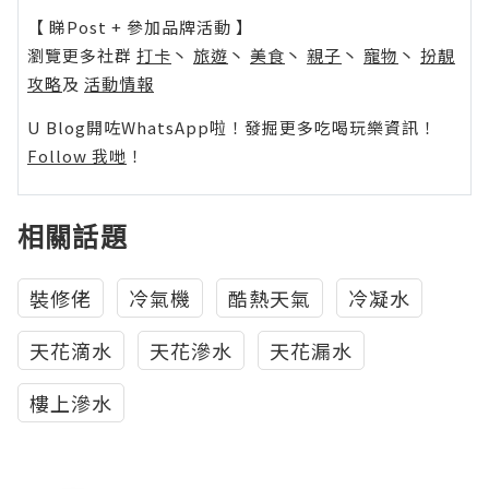
【 睇Post + 參加品牌活動 】
瀏覽更多社群
打卡
丶
旅遊
丶
美食
丶
親子
丶
寵物
丶
扮靚
攻略
及
活動情報
U Blog開咗WhatsApp啦！發掘更多吃喝玩樂資訊！
Follow 我哋
！
相關話題
裝修佬
冷氣機
酷熱天氣
冷凝水
天花滴水
天花滲水
天花漏水
樓上滲水