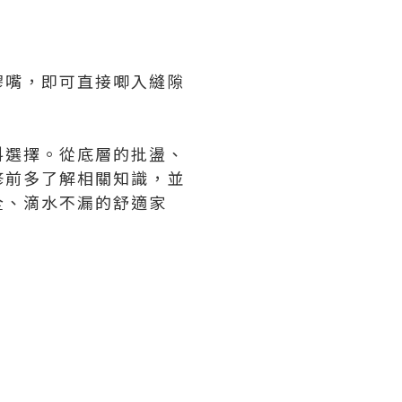
膠嘴，即可直接唧入縫隙
料選擇。從底層的批盪、
修前多了解相關知識，並
全、滴水不漏的舒適家