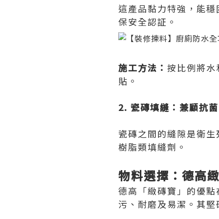
這產品黏力特強，能穩
保安全認証。
施工方法：
按比例將水
貼。
2. 瓷磚填縫：兼顧抗
瓷磚之間的縫隙是衛生
樹脂類填縫劑。
物料選擇：德高
德高「緻磚寶」的優點在
污、耐磨及易潔。其堅