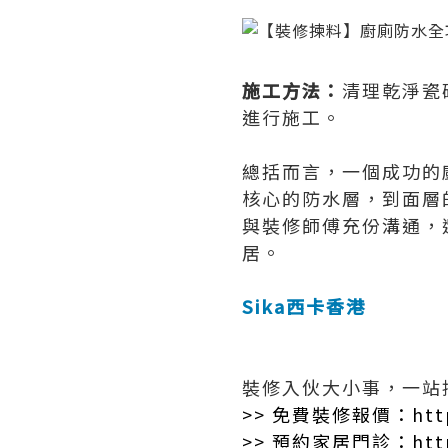
施工方法：
清理乾淨瓷
進行施工。
總括而言，一個成功的
核心的防水層，到面層
與裝修師傅充份溝通，
居。
Sika西卡香港
裝修入伙大小事，一站
>>
免費裝修報價
：
htt
>>
預約家居門診
：
htt