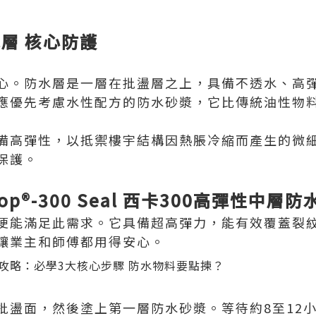
層 核心防護
心。防水層是一層在批盪層之上，具備不透水、高
應優先考慮水性配方的防水砂漿，它比傳統油性物
備高彈性，以抵禦樓宇結構因熱脹冷縮而產生的微
保護。
op®-300 Seal 西卡300高彈性中層
便能滿足此需求。它具備超高彈力，能有效覆蓋裂
讓業主和師傅都用得安心。
批盪面，然後塗上第一層防水砂漿。等待約8至12