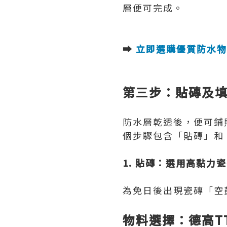
層便可完成。
➡️
立即選購優質防水物
第三步：貼磚及填
防水層乾透後，便可鋪
個步驟包含「貼磚」和
1. 貼磚：選用高黏力
為免日後出現瓷磚「空
物料選擇：德高T