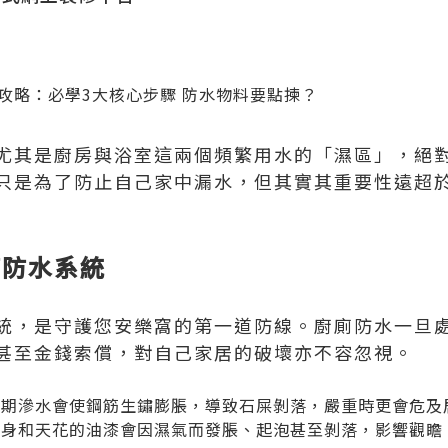
尤其是廚房與浴室這兩個頻繁用水的「濕區」，絕
只是為了防止自己家中漏水，但其實其重要性遠超
廁防水系統
統，是守護您安樂窩的第一道防線。廚廁防水一旦
甚至金錢索償，對自己家居的破壞亦不容忽視。
長期滲水會使鋼筋生鏽膨脹，導致石屎剝落，嚴重時更會危
牆身和天花的油漆會因濕氣而發脹、起泡甚至剝落，影響觀