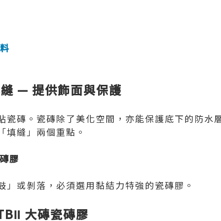
料
縫 — 提供飾面與保護
貼瓷磚。瓷磚除了美化空間，亦能保護底下的防水
「填縫」兩個重點。
瓷磚膠
鼓」或剝落，必須選用黏結力特強的瓷磚膠。
TBⅡ 大磚瓷磚膠