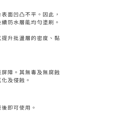
台表面凹凸不平。因此，
後續防水層能均勻塗刷。
以提升批盪層的密度、黏
道屏障。其無毒及無腐蝕
氧化及侵蝕。
漿後即可使用。
。