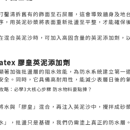
打鑿清拆舊有的飾面至石屎層，這會導致牆身及地
序，用英泥砂漿將表面重新批盪至平整，才能確保
在混合英泥沙時，可加入高固含量的英泥添加劑，
Latex 膠皇英泥添加劑
顯著加強批盪層的阻水效能，為防水系統建立第一
安全。同時，它具備高耐用性，能減少表層日後的
將水與「膠皇」混合，再注入英泥沙中，攪拌成砂
水」，批盪只是基礎，我們仍需塗上真正的防水層