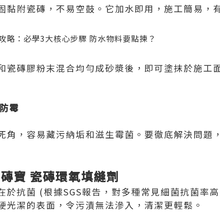
固黏附瓷磚，不易空鼓。它加水即用，施工簡易，
和瓷磚膠粉末混合均勻成砂漿後，即可塗抹於施工
菌防霉
死角，容易藏污納垢和滋生霉菌。要徹底解決問題
緻磚寶 瓷磚環氧填縫劑
於抗菌 (根據SGS報告，對多種常見細菌抗菌率高達
硬光潔的表面，令污漬無法滲入，清潔更輕鬆。