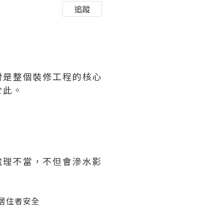
追蹤
對是整個裝修工程的核心
於此。
處理不當，不但會滲水影
及居住者安全
瞻