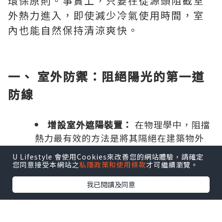
環保原則。事實上，只要在從源頭阻截室
外熱力進入，即使減少冷氣使用時間，室
內也能自然保持清涼爽快。
一、 室外防禦：阻絕陽光的第一道
防線
增設室外遮陽裝置：
在物理學中，阻擋
熱力最有效的方法是將其隔絕在建築物外
部。對於有露台、窗台或花園的單位，安裝
U Lifestyle 會使用Cookies來改善您的網站體驗，請確定
伸縮式室外遮陽篷、竹簾或戶外百葉簾，可
您同意接受本網站之
私隱政策和使用條款
才可繼續瀏覽。
以在陽光接觸到窗戶玻璃前將其阻擋。這種
我已閱讀及同意
「外遮陽」設計能減少高達七成以上的太陽
直射熱，效果遠比單純使用室內窗簾更為顯
著。