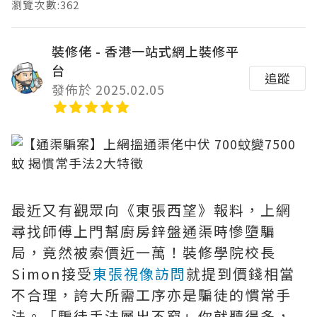
瀏覽次數:362
裝修佬 - 香港一站式網上裝修平
台
追蹤
發佈於 2025.02.05
最近又有觀眾向《東張西望》報料，上網
尋找師傅上門幫廚房鋅盤通渠時慘墮騙
局，竟然被索價近一萬！裝修學院校長
Simon接受
東張視像訪問
就提到價錢相當
不合理，誇大所需工序亦是騙徒的慣常手
法。「騙徒手法層出不窮」你就聽得多，