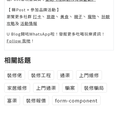
【 睇Post + 參加品牌活動 】
瀏覽更多社群
打卡
丶
旅遊
丶
美食
丶
親子
丶
寵物
丶
扮靚
攻略
及
活動情報
U Blog開咗WhatsApp啦！發掘更多吃喝玩樂資訊！
Follow 我哋
！
相關話題
裝修佬
裝修工程
通渠
上門維修
家居維修
上門通渠
騙案
裝修騙局
塞渠
裝修報價
form-component