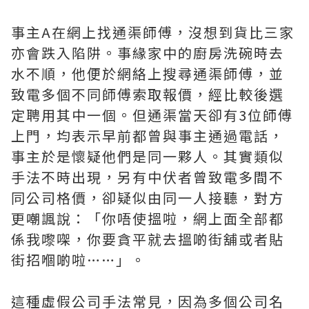
事主A在網上找通渠師傅，沒想到貨比三家
亦會跌入陷阱。事緣家中的廚房洗碗時去
水不順，他便於網絡上搜尋通渠師傅，並
致電多個不同師傅索取報價，經比較後選
定聘用其中一個。但通渠當天卻有3位師傅
上門，均表示早前都曾與事主通過電話，
事主於是懷疑他們是同一夥人。其實類似
手法不時出現，另有中伏者曾致電多間不
同公司格價，卻疑似由同一人接聽，對方
更嘲諷說：「你唔使搵啦，網上面全部都
係我嚟㗎，你要貪平就去搵啲街舖或者貼
街招嗰啲啦……」。
這種虛假公司手法常見，因為多個公司名