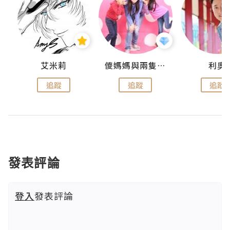
k
艾米莉
儍媽媽與兩隻小魔怪之家
利奧
追蹤
追蹤
追蹤
發表評論
登入
發表評論