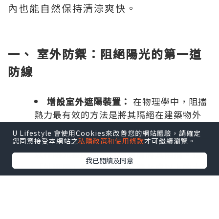
內也能自然保持清涼爽快。
一、 室外防禦：阻絕陽光的第一道
防線
增設室外遮陽裝置：
在物理學中，阻擋
熱力最有效的方法是將其隔絕在建築物外
部。對於有露台、窗台或花園的單位，安裝
U Lifestyle 會使用Cookies來改善您的網站體驗，請確定
伸縮式室外遮陽篷、竹簾或戶外百葉簾，可
您同意接受本網站之
私隱政策和使用條款
才可繼續瀏覽。
以在陽光接觸到窗戶玻璃前將其阻擋。這種
我已閱讀及同意
「外遮陽」設計能減少高達七成以上的太陽
直射熱，效果遠比單純使用室內窗簾更為顯
著。
善用防光隔熱簾：
建議拉上窗簾或百葉