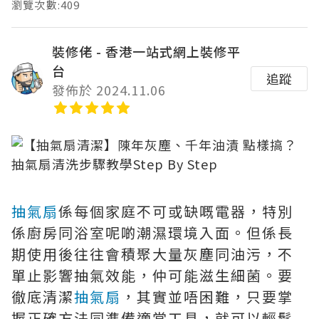
瀏覽次數:409
裝修佬 - 香港一站式網上裝修平
台
追蹤
發佈於 2024.11.06
抽氣扇
係每個家庭不可或缺嘅電器，特別
係廚房同浴室呢啲潮濕環境入面。但係長
期使用後往往會積聚大量灰塵同油污，不
單止影響抽氣效能，仲可能滋生細菌。要
徹底清潔
抽氣扇
，其實並唔困難，只要掌
握正確方法同準備適當工具，就可以輕鬆