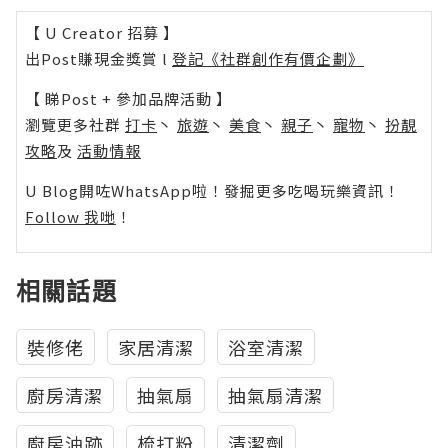
【 U Creator 招募 】
出Post賺現金獎賞 l
登記《社群創作有價企劃》
【 睇Post + 參加品牌活動 】
瀏覽更多社群
打卡
丶
旅遊
丶
美食
丶
親子
丶
寵物
丶
扮靚
攻略
及
活動情報
U Blog開咗WhatsApp啦！發掘更多吃喝玩樂資訊！
Follow 我哋
！
相關話題
裝修佬
家居清潔
浴室清潔
廚房清潔
抽氣扇
抽氣扇清潔
廚房油跡
梳打粉
清潔劑