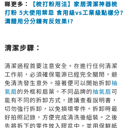
睇更多：
【梳打粉用法】家居清潔神器梳
打粉 5大使用禁忌 食用級vs工業級點樣分?
溝醋用分分鐘有反效果!?
清潔步驟：
清潔過程首要注意安全。在進行任何清潔
工作前，必須確保電源已經完全關閉，避
免清洗發生意外。接著便可以開始拆卸
抽
氣扇
的外框和扇葉。不同品牌的
抽氣扇
可
能有不同的拆卸方式，建議查看說明書，
切勿強行拆卸，以免損壞零件。拆卸時最
好拍照記錄，方便完成清洗後組裝。之後
先將拆下的零件放入膠盆中，並用保鮮紙