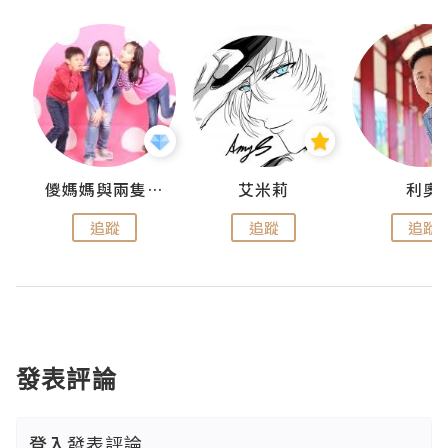
k
儍媽媽與兩隻小魔怪之家
艾米莉
利奧
追蹤
追蹤
追蹤
發表評論
登入
發表評論