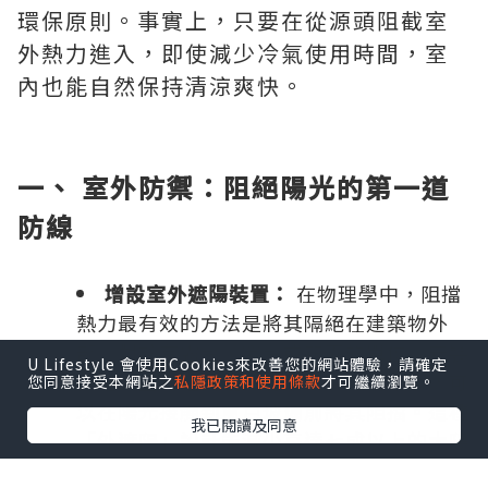
環保原則。事實上，只要在從源頭阻截室
外熱力進入，即使減少冷氣使用時間，室
內也能自然保持清涼爽快。
一、 室外防禦：阻絕陽光的第一道
防線
增設室外遮陽裝置：
在物理學中，阻擋
熱力最有效的方法是將其隔絕在建築物外
部。對於有露台、窗台或花園的單位，安裝
U Lifestyle 會使用Cookies來改善您的網站體驗，請確定
伸縮式室外遮陽篷、竹簾或戶外百葉簾，可
您同意接受本網站之
私隱政策和使用條款
才可繼續瀏覽。
以在陽光接觸到窗戶玻璃前將其阻擋。這種
我已閱讀及同意
「外遮陽」設計能減少高達七成以上的太陽
直射熱，效果遠比單純使用室內窗簾更為顯