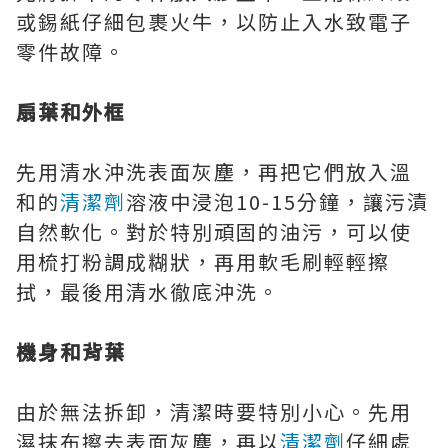
或錫紙仔細包裹火牛，以防止入水致電子
零件故障。
扇葉和外框
先用清水沖洗表面灰塵，再把它們放入溫
和的
清潔劑
溶液中浸泡10-15分鐘，讓污漬
自然軟化。對於特別頑固的油污，可以使
用梳打粉調成糊狀，再用軟毛刷輕輕擦
拭，最後用清水徹底沖洗。
機身和背葉
由於無法拆卸，清潔時要特別小心。先用
濕抹布擦去表面灰塵，再以
清潔劑
仔細處