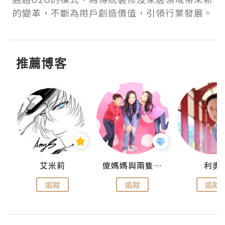
的變革，不斷為用戶創造價值，引領行業發展。
推薦博客
k
艾米莉
儍媽媽與兩隻小魔怪之家
利奧
追蹤
追蹤
追蹤