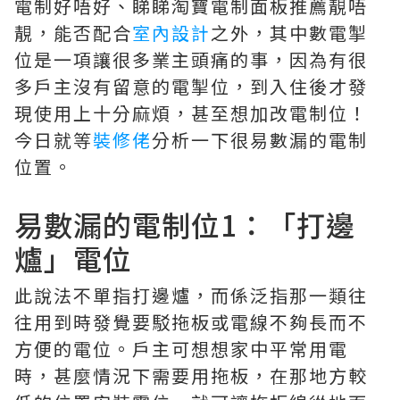
電制好唔好、睇睇淘寶電制面板推薦靚唔
靚，能否配合
室內設計
之外，其中數電掣
位是一項讓很多業主頭痛的事，因為有很
多戶主沒有留意的電掣位，到入住後才發
現使用上十分麻煩，甚至想加改電制位！
今日就等
裝修佬
分析一下很易數漏的電制
位置。
易數漏的電制位1：「打邊
爐」電位
此說法不單指打邊爐，而係泛指那一類往
往用到時發覺要駁拖板或電線不夠長而不
方便的電位。戶主可想想家中平常用電
時，甚麼情況下需要用拖板，在那地方較