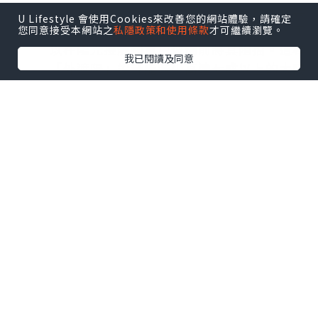
部。對於有露台、窗台或花園的單位，安裝
U Lifestyle 會使用Cookies來改善您的網站體驗，請確定
伸縮式室外遮陽篷、竹簾或戶外百葉簾，可
您同意接受本網站之
私隱政策和使用條款
才可繼續瀏覽。
以在陽光接觸到窗戶玻璃前將其阻擋。這種
我已閱讀及同意
「外遮陽」設計能減少高達七成以上的太陽
直射熱，效果遠比單純使用室內窗簾更為顯
著。
善用防光隔熱簾：
建議拉上窗簾或百葉
簾，避免強光直接照射地板及木質家具等易
吸熱的物件。雖然窗簾能阻擋直射的光線，
但由於其位於玻璃內側，仍會有部分熱能滲
入室內。因此，建議挑選具有反射層或高密
度編織的防光隔熱窗簾。