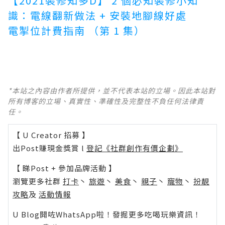
【2021裝修知多D】 2 個必知裝修小知
識：電線翻新做法 + 安裝地腳線好處
電掣位計費指南 （第 1 集）
*本站之內容由作者所提供，並不代表本站的立場。因此本站對
所有博客的立場、真實性、準確性及完整性不負任何法律責
任。
【 U Creator 招募 】
出Post賺現金獎賞 l
登記《社群創作有價企劃》
【 睇Post + 參加品牌活動 】
瀏覽更多社群
打卡
丶
旅遊
丶
美食
丶
親子
丶
寵物
丶
扮靚
攻略
及
活動情報
U Blog開咗WhatsApp啦！發掘更多吃喝玩樂資訊！