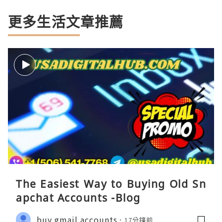
更多生活文章推薦
The Easiest Way to Buying Old Sn
apchat Accounts -Blog
buy gmail accounts
17分鐘前