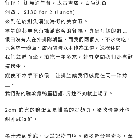
行程： 鰂魚涌午餐，太古書店，百貨逛街
消費： $130 for 2 (lunch)
來到位於鰂魚涌濱海街的美食區。
寧靜的巷里竟有堆滿食客的餐廳，真是有趣的對比。
假日沒有人在外排隊朝聖，而我們兩個人，不求精吃，
只各求一碗面。
店內裝修以木作為主題，淡樸休閒。
我們並肩而坐，拍拖一年多來，若有空間我們都喜歡
這樣坐。
縱使不牽手不依偎，並排坐讓我們感覺在同一陣線
上。
我們點的豬軟骨鴨蛋粗麺5分鐘不夠就上場了。