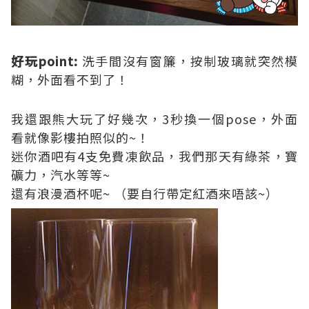
好玩point:
洗手間沒有窗簾，按制玻璃就突然模
糊，外面看不到了！
我還跟熊大玩了好幾次，3秒換一個pose，外面
看就像影樓拍照似的~！
迷你酒吧有4支免費凍飲品，我們那天有綠茶，寶
礦力，汽水等等~
還有浪漫酒杯呢~ （要自行帶定紅酒來唔該~）