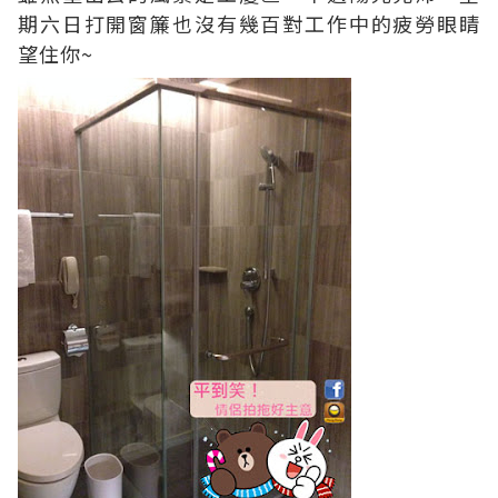
期六日打開窗簾也沒有幾百對工作中的疲勞眼睛
望住你~