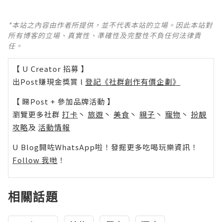
*本站之內容由作者所提供，並不代表本站的立場。因此本站對
所有博客的立場、真實性、準確性及完整性不負任何法律責
任。
【 U Creator 招募 】
出Post賺現金獎賞 l
登記《社群創作有價企劃》
【 睇Post + 參加品牌活動 】
瀏覽更多社群
打卡
丶
旅遊
丶
美食
丶
親子
丶
寵物
丶
扮靚
攻略
及
活動情報
U Blog開咗WhatsApp啦！發掘更多吃喝玩樂資訊！
Follow 我哋
！
相關話題