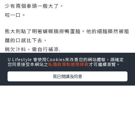
U Lifestyle 會使用Cookies來改善您的網站體驗，請確定
2cm 的寬的鴨蛋面是掛醬的好麵食，豬軟骨醬汁稍
您同意接受本網站之
私隱政策和使用條款
才可繼續瀏覽。
甜亦咸得鮮。
我已閱讀及同意