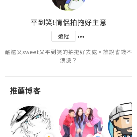
平到笑!情侶拍拖好主意
追蹤
嚴選又sweet又平到笑的拍拖好去處。誰說省錢不
浪漫？
推薦博客