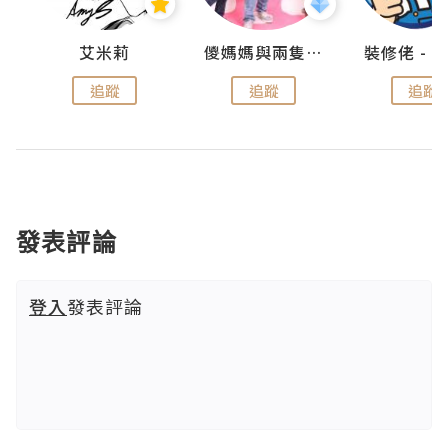
點滴
艾米莉
儍媽媽與兩隻小魔怪之家
追蹤
追蹤
追蹤
發表評論
登入
發表評論