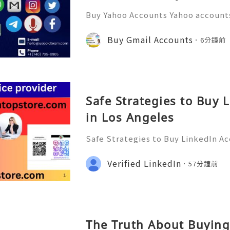
Buy Yahoo Accounts Yahoo accounts 
today’s digital landscape, providi
s services like email, news, and f
Buy Gmail Accounts
6分鐘前
w to the platform or
Safe Strategies to Buy 
in Los Angeles
Safe Strategies to Buy LinkedIn Ac
ps://smmtopstore.com/ ●👇🏾── ●
── ●👇🏾✦── ●👇🏾 ➤Email : s..e@
Verified LinkedIn
57分鐘前
●── ●👇🏾●── ●👇🏾●── ●👇🏾●─
opst
The Truth About Buying