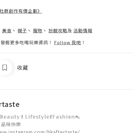
社群創作有價企劃》
】
丶
美食
丶
親子
丶
寵物
丶
扮靚攻略
及
活動情報
p啦！發掘更多吃喝玩樂資訊！
Follow 我哋
！
收藏
rtaste
𝕖𝕒𝕦𝕥𝕪💄𝕃𝕚𝕗𝕖𝕤𝕥𝕪𝕝𝕖💃𝔽𝕒𝕤𝕙𝕚𝕠𝕟👠

品味快樂

ww.instagram.com/hkaftertaste/
