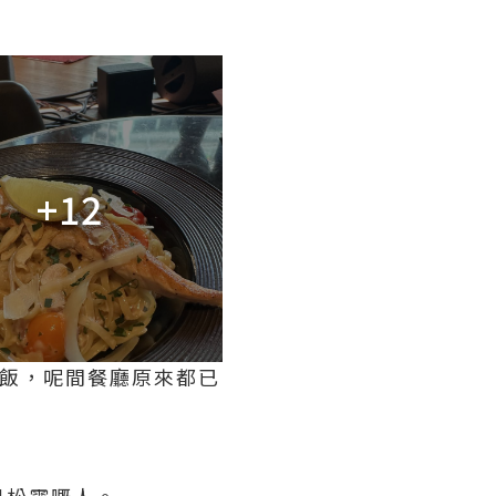
+12
ery食飯，呢間餐廳原來都已
黑松露嘅人。