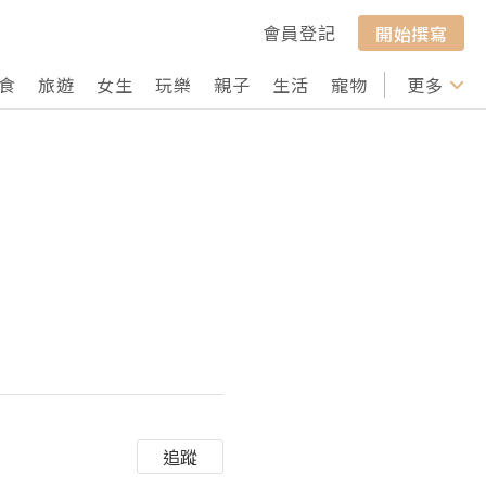
會員登記
開始撰寫
食
旅遊
女生
玩樂
親子
生活
寵物
行山
更多
打卡
追蹤