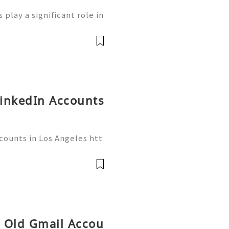
play a significant role in
ng users access to variou
inance. Whether you’re ne
LinkedIn Accounts
counts in Los Angeles htt
👇🏾✦── ●👇🏾✦── ●👇🏾✦
gmail.com ●👇🏾●── ●👇🏾
─ ●👇🏾 ➤Website: smmt
 Old Gmail Accou