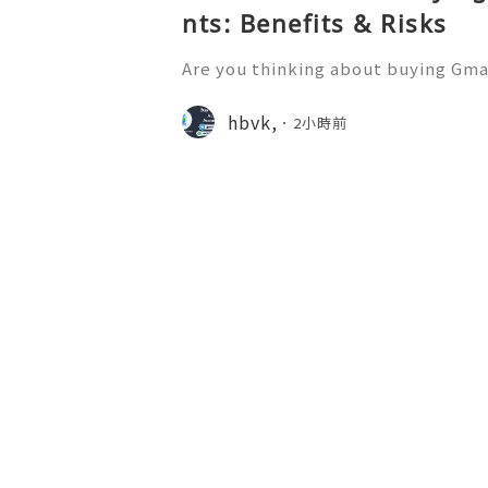
nts: Benefits & Risks
Are you thinking about buying Gmai
t’s the right move? You’re not 
u want to more information just k
hbvk,
2小時前
4-hour Reply/Contacts ✅⇒Whats