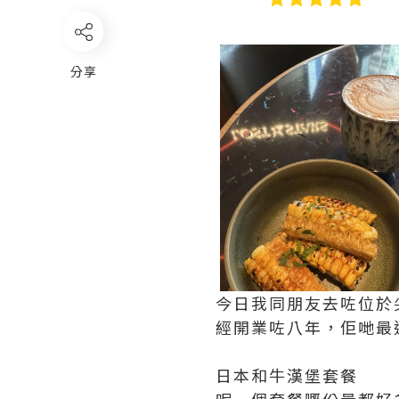
分享
今日我同朋友去咗位於尖沙咀
經開業咗八年，佢哋最
日本和牛漢堡套餐
呢一個套餐嘅份量都好