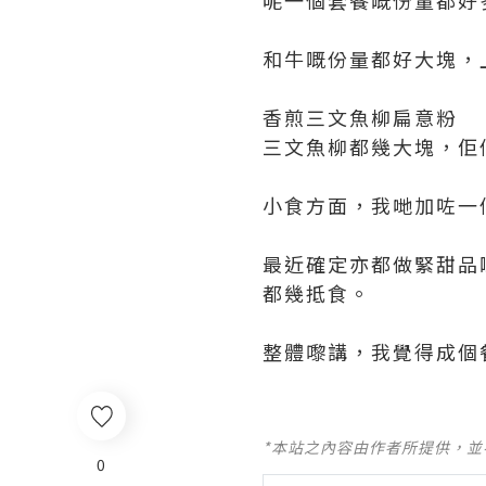
和牛嘅份量都好大塊，
香煎三文魚柳扁意粉
三文魚柳都幾大塊，佢
小食方面，我哋加咗一
最近確定亦都做緊甜品
都幾抵食。
整體嚟講，我覺得成個
*本站之內容由作者所提供，
0