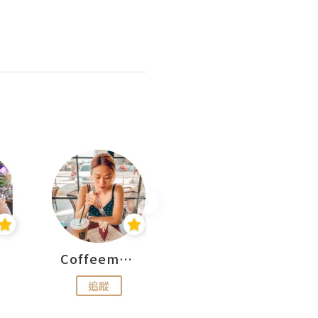
Coffeemeetjojo
艾華斯@鄭大小姐工房
追蹤
追蹤