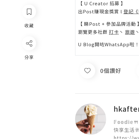
【 U Creator 招募 】
出Post賺現金獎賞 l
登記《
【 睇Post + 參加品牌活動 
收藏
瀏覽更多社群
打卡
丶
旅遊
U Blog開咗WhatsAp
分享
0個讚好
hkafte
𝔽𝕠𝕠𝕕𝕚𝕖🍴
快享生活🥂
https://w