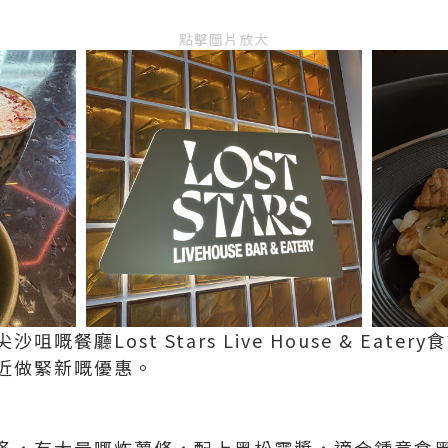
點擊圖片放大
嘅餐廳Lost Stars Live House & Eat
近做緊新嘅優惠。
多，有大量嘅炸薯條，配上黑松露醬，適合鍾意食