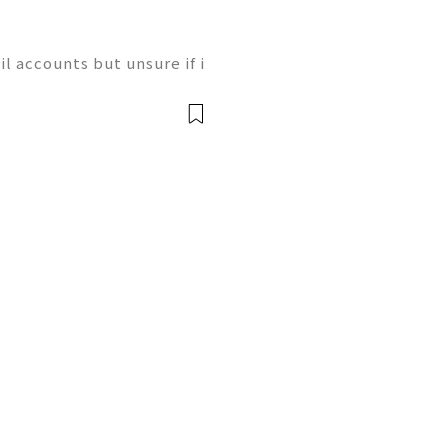
l accounts but unsure if i
alone. ⭐⭐⭐⭐⭐⭐⭐⭐⭐⭐ If yo
nock us – Contact US ✅⇒2