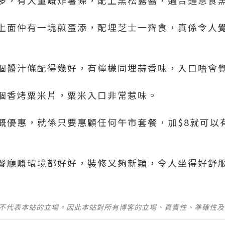
上面仲有一塊煎蛋添，配埋芝士一齊食，真係令人
個醬汁條配得幾好，有檸檬同埋蒜香味，入口唔會
個香烤粟米片，粟米入口非常惹味。
嘅優惠，就係只要惠顧任何午市套餐，加$8就可以
餐廳嘅環境都好好，裝修又夠新穎，令人坐得好舒
並不代表本站的立場。因此本站對所有博客的立場、真實性、準確性