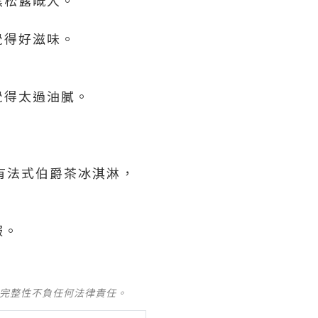
覺得好滋味。
覺得太過油膩。
有法式伯爵茶冰淇淋，
服。
及完整性不負任何法律責任。