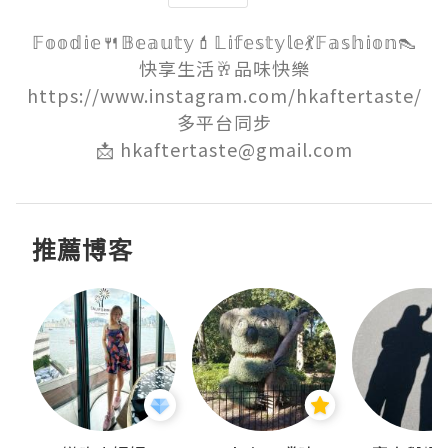
𝔽𝕠𝕠𝕕𝕚𝕖🍴𝔹𝕖𝕒𝕦𝕥𝕪💄𝕃𝕚𝕗𝕖𝕤𝕥𝕪𝕝𝕖💃𝔽𝕒𝕤𝕙𝕚𝕠𝕟👠

快享生活🥂品味快樂

https://www.instagram.com/hkaftertaste/

多平台同步

📩 hkaftertaste@gmail.com
推薦博客