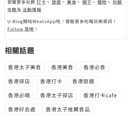
瀏覽更多社群
打卡
丶
旅遊
丶
美食
丶
親子
丶
寵物
丶
扮靚
攻略
及
活動情報
U Blog開咗WhatsApp啦！發掘更多吃喝玩樂資訊！
Follow 我哋
！
相關話題
香港太子美食
香港美食
香港必食
香港探店
香港打卡
香港旅遊
香港必喝
香港太子探店
香港打卡cafe
香港好去處
香港太子推薦食品