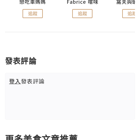
戀吃車媽媽
Fabrice 嚐味
窩夫與蝦
追蹤
追蹤
追蹤
發表評論
登入
發表評論
更多美食文章推薦