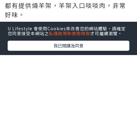
都有提供燒羊架，羊架入口啖啖肉，非常
好味。
U Lifestyle 會使用Cookies來改善您的網站體驗，請確定
雪糕
您同意接受本網站之
私隱政策和使用條款
才可繼續瀏覽。
雪糕方面，選擇多幾多，有雪條，同埋其
我已閱讀及同意
他雪糕品牌可以選擇。
整體嚟講，我覺得今餐嘅價錢都唔算貴，
餐廳嘅食物種類都幾多。
點擊圖片放大
+12