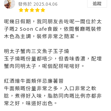
追蹤
發佈於 2025.04.06
呢幾日假期，我同朋友去咗呢一間位於太
子嘅2 Soon Cafe食飯，依間餐廳嘅裝修
木色為主調，裝修非常之簡潔。
明太子蟹肉三文魚子玉子燒
玉子燒嘅份量都唔少，但香味香濃，配埋
蟹肉同明太子，呢個配搭啱啱好。
紅酒燴牛面頰伴忌廉薯蓉
牛面頰嘅份量非常之多，入口非常之軟
腍，煮得好入味，脂肪同肉嘅比例亦都非
常之好，味道好出色。