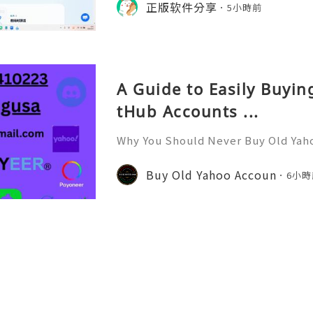
络）：优先 RedteaGO（明确提供
正版软件分享
餐）。长
5小時前
公数字游民，或手机不支持 eSIM：用 
方便在不同国家切换号码与套餐 全球流量卡 ht
o.com/?c=q4apir8k
A Guide to Easily Buyi
tHub Accounts ...
Why You Should Never Buy Old Yah
ntinues to be used by millions of 
onal communication, business cor
Buy Old Yahoo Accoun
6小時
ccount recovery. Because of