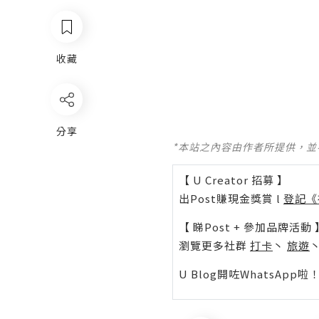
收藏
分享
*本站之內容由作者所提供，
【 U Creator 招募 】
出Post賺現金獎賞 l
登記《
【 睇Post + 參加品牌活動 
瀏覽更多社群
打卡
丶
旅遊
U Blog開咗WhatsAp