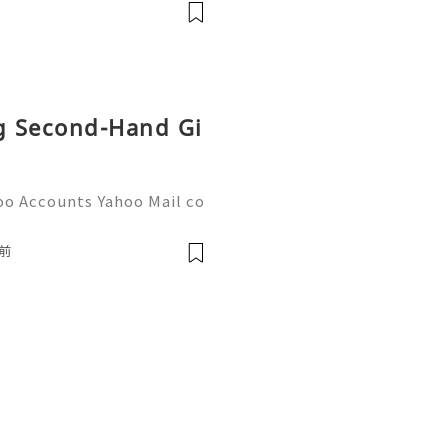
通话短信套餐）。长期多国移动办
Xesim，一次收货长期使用，
tps://esim.redteag
ng Second-Hand Gi
oo Accounts Yahoo Mail co
people worldwide for pers
respondence, and online a
前