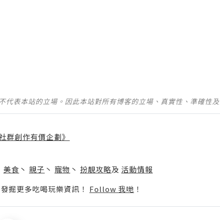
並不代表本站的立場。因此本站對所有博客的立場、真實性、準確性
社群創作有價企劃》
】
丶
美食
丶
親子
丶
寵物
丶
扮靚攻略
及
活動情報
p啦！發掘更多吃喝玩樂資訊！
Follow 我哋
！