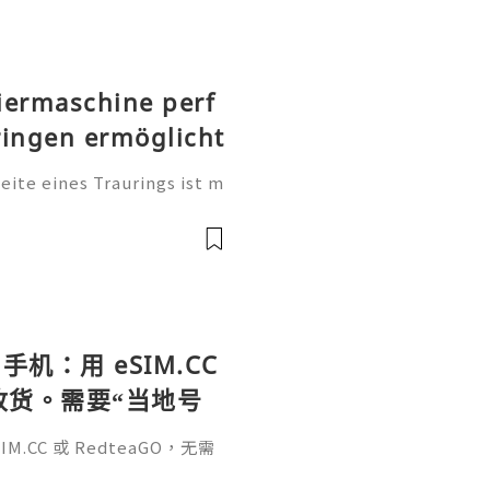
iermaschine perf
ringen ermöglicht
te eines Traurings ist m
tung. Sie ist eine persönl
, einen Namen, einen beso
手机：用 eSIM.CC
待收货。需要“当地号
、外卖、客户联
.CC 或 RedteaGO，无需
（明确提供通话短信套
信”（如打车、外卖、客户联