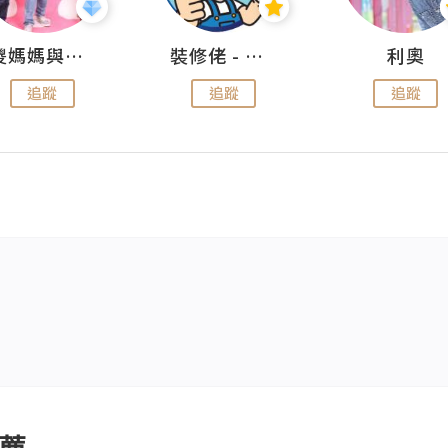
儍媽媽與兩隻小魔怪之家
裝修佬 - 香港一站式網上裝修平台
利奧
追蹤
追蹤
追蹤