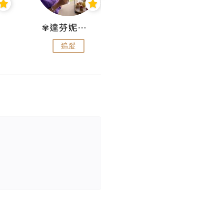
✾達芬妮•愛孩子•愛生活✾
wendysugar享受生活gogogo
追蹤
追蹤