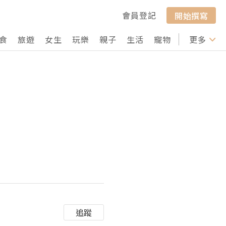
會員登記
開始撰寫
食
旅遊
女生
玩樂
親子
生活
寵物
行山
更多
打卡
追蹤