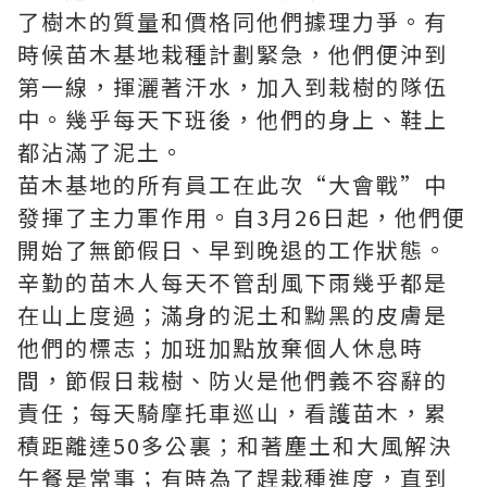
了樹木的質量和價格同他們據理力爭。有
時候苗木基地栽種計劃緊急，他們便沖到
第一線，揮灑著汗水，加入到栽樹的隊伍
中。幾乎每天下班後，他們的身上、鞋上
都沾滿了泥土。
苗木基地的所有員工在此次“大會戰”中
發揮了主力軍作用。自3月26日起，他們便
開始了無節假日、早到晚退的工作狀態。
辛勤的苗木人每天不管刮風下雨幾乎都是
在山上度過；滿身的泥土和黝黑的皮膚是
他們的標志；加班加點放棄個人休息時
間，節假日栽樹、防火是他們義不容辭的
責任；每天騎摩托車巡山，看護苗木，累
積距離達50多公裏；和著塵土和大風解決
午餐是常事；有時為了趕栽種進度，直到