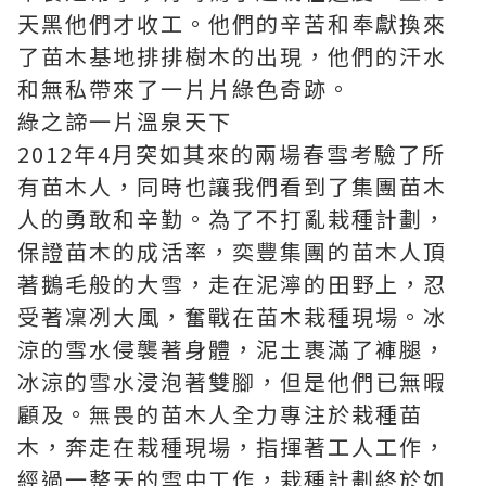
天黑他們才收工。他們的辛苦和奉獻換來
了苗木基地排排樹木的出現，他們的汗水
和無私帶來了一片片綠色奇跡。
綠之諦一片溫泉天下
2012年4月突如其來的兩場春雪考驗了所
有苗木人，同時也讓我們看到了集團苗木
人的勇敢和辛勤。為了不打亂栽種計劃，
保證苗木的成活率，奕豐集團的苗木人頂
著鵝毛般的大雪，走在泥濘的田野上，忍
受著凜冽大風，奮戰在苗木栽種現場。冰
涼的雪水侵襲著身體，泥土裹滿了褲腿，
冰涼的雪水浸泡著雙腳，但是他們已無暇
顧及。無畏的苗木人全力專注於栽種苗
木，奔走在栽種現場，指揮著工人工作，
經過一整天的雪中工作，栽種計劃終於如