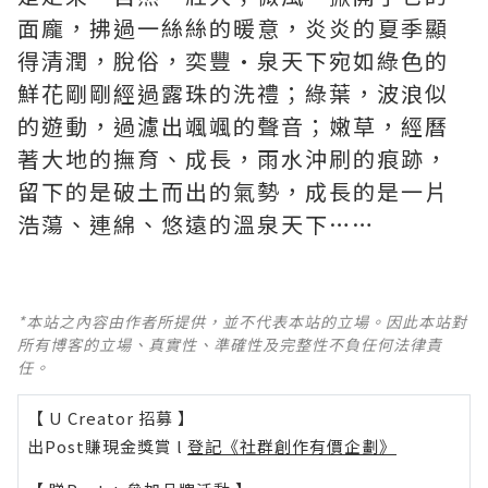
面龐，拂過一絲絲的暖意，炎炎的夏季顯
得清潤，脫俗，奕豐·泉天下宛如綠色的
鮮花剛剛經過露珠的洗禮；綠葉，波浪似
的遊動，過濾出颯颯的聲音；嫩草，經曆
著大地的撫育、成長，雨水沖刷的痕跡，
留下的是破土而出的氣勢，成長的是一片
浩蕩、連綿、悠遠的溫泉天下……
*本站之內容由作者所提供，並不代表本站的立場。因此本站對
所有博客的立場、真實性、準確性及完整性不負任何法律責
任。
【 U Creator 招募 】
出Post賺現金獎賞 l
登記《社群創作有價企劃》