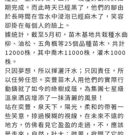
期完成。而此時天已經黑了，他們的腳由
於長時間在雪水中浸泡已經麻木了，笑容
卻掛在每個人的臉上。
據統計，截至5月初，苗木基地共栽種水曲
柳、油松、五角楓等25個品種苗木，共計
12000株，其中喬木11000株，灌木1000
株。
只因夢想，所以揮灑汗水；只因責任，所
以任勞任怨。奕豐苗木人用他們的實際行
動鑄就了如今的綠樹成蔭，為集團七星級
溫泉酒店增添了一抹清麗的風景！
站在奕豐·泉天下，陽光，柔和的帶著一
些笑意，掠過模糊的視線，在未來不遠的
地方，仿佛看見它盈盈的走過，不，應該
是走來，自然，壯大；微風，掀開了它的