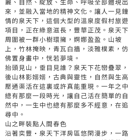
麗、自然、綻放、生命、呼吸全部體現出
來，並融入當地的精神文化。讓人一見鐘
情的泉天下，這個大型的溫泉度假村旅遊
項目，正在綠意滋長，豐華正茂。泉天下
周圍被一群小樹環擁，婀娜盈盈。山坡
上，竹林掩映，青瓦白牆，淡雅樸素，仿
佛置身畫中，恍若夢境。
抬頭見山，垂目見誰？泉天下花巒疊翠，
後山林影嫋嫋，古典與靈性，自然與生
高
壓通渠
活在這裏或許真能重現。一年之中
總有那麼一段時光，讓自己活在簡單的自
然中，一生中也總有那麼多不經意，在追
尋中。
山之畔裝點人間春色
沿著奕豐·泉天下洋房區悠閑漫步，一路