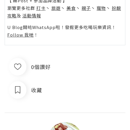
【 睇Post + 參加品牌活動 】
瀏覽更多社群
打卡
丶
旅遊
丶
美食
丶
親子
丶
寵物
丶
扮靚
攻略
及
活動情報
U Blog開咗WhatsApp啦！發掘更多吃喝玩樂資訊！
Follow 我哋
！
0個讚好
收藏