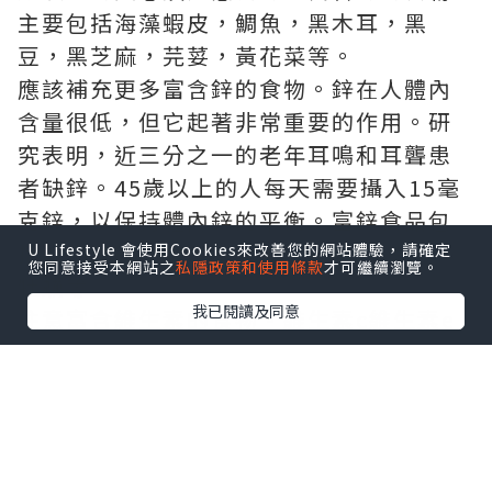
主要包括海藻蝦皮，鯛魚，黑木耳，黑
豆，黑芝麻，芫荽，黃花菜等。
應該補充更多富含鋅的食物。鋅在人體內
含量很低，但它起著非常重要的作用。研
究表明，近三分之一的老年耳鳴和耳聾患
者缺鋅。45歲以上的人每天需要攝入15毫
克鋅，以保持體內鋅的平衡。富鋅食品包
括動物肝髒、粗糧、堅果、雞蛋、海參、
U Lifestyle 會使用Cookies來改善您的網站體驗，請確定
您同意接受本網站之
私隱政策和使用條款
才可繼續瀏覽。
牡蠣等。
我已閱讀及同意
注意富含維生素的食物。維生素c維生素e
具有改善人體歧化酶、促進氧氣的使用、
改善尖端血液流動的作用，可起到保護內
耳的作用。這些元素主要包含在多種綠色
蔬菜和柑橘類核桃花生中，只要通常食用
即可。