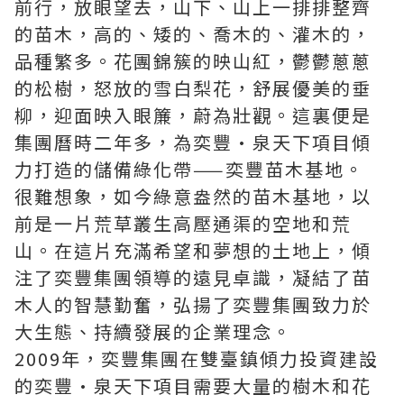
前行，放眼望去，山下、山上一排排整齊
的苗木，高的、矮的、喬木的、灌木的，
品種繁多。花團錦簇的映山紅，鬱鬱蔥蔥
的松樹，怒放的雪白梨花，舒展優美的垂
柳，迎面映入眼簾，蔚為壯觀。這裏便是
集團曆時二年多，為奕豐·泉天下項目傾
力打造的儲備綠化帶——奕豐苗木基地。
很難想象，如今綠意盎然的苗木基地，以
前是一片荒草叢生
高壓通渠
的空地和荒
山。在這片充滿希望和夢想的土地上，傾
注了奕豐集團領導的遠見卓識，凝結了苗
木人的智慧勤奮，弘揚了奕豐集團致力於
大生態、持續發展的企業理念。
2009年，奕豐集團在雙臺鎮傾力投資建設
的奕豐·泉天下項目需要大量的樹木和花