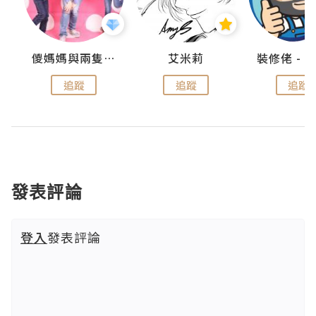
點滴
儍媽媽與兩隻小魔怪之家
艾米莉
追蹤
追蹤
追蹤
發表評論
登入
發表評論