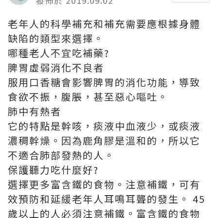
發佈於 2019.09.02
老年人的科學補充和補充需要應根據身體
缺陷的類型來選擇。
哪種老人不宜吃補藥?
脾胃虛弱消化不良者
服用口香糖會影響脾胃的消化功能，導致
食欲不振，腹脹，甚至惡心嘔吐。
肺中有熱者
它的特點是幹咳，痰液中血液少，或痰液
濃稠幹燥。因為鹿角膠是溫和的，所以它
不適合肺部發熱的人。
保護聽力吃什麼好?
選擇更多富含鐵的食物。注意補鐵，可有
效預防和延緩老年人耳鳴耳聾的發生。 45
歲以上的人必須注意補鐵。富含鐵的食物