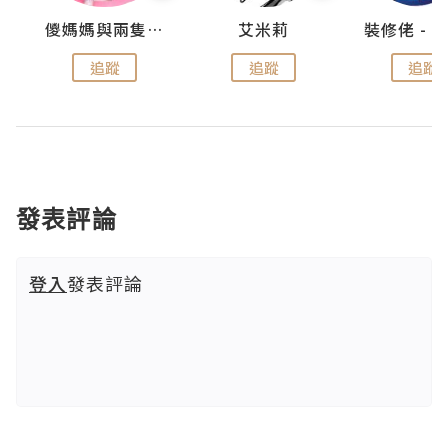
點滴
儍媽媽與兩隻小魔怪之家
艾米莉
追蹤
追蹤
追蹤
發表評論
登入
發表評論