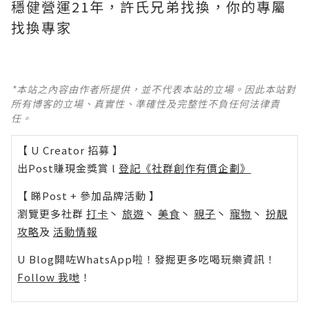
穩健營運21年，許氏兄弟找換，你的專屬
找換專家
*本站之內容由作者所提供，並不代表本站的立場。因此本站對
所有博客的立場、真實性、準確性及完整性不負任何法律責
任。
【 U Creator 招募 】
出Post賺現金獎賞 l
登記《社群創作有價企劃》
【 睇Post + 參加品牌活動 】
瀏覽更多社群
打卡
丶
旅遊
丶
美食
丶
親子
丶
寵物
丶
扮靚
攻略
及
活動情報
U Blog開咗WhatsApp啦！發掘更多吃喝玩樂資訊！
Follow 我哋
！