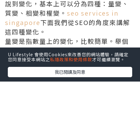
說到變化，基本上可以分為四種：量變、
質變、相變和權變。
seo services in
singapore
下面我們從SEO的角度來講解
這四種變化。
量變是指數量上的變化，比較簡單。舉個
例子，以前每天發10篇文章，現在每天發
U Lifestyle 會使用Cookies來改善您的網站體驗，請確定
20篇文章;以前每天發10條外鏈，現在每天
您同意接受本網站之
私隱政策和使用條款
才可繼續瀏覽。
發20條外鏈。
我已閱讀及同意
質變相對複雜，是指物體發生了本質的改
變。比如一張紙被點燃後直接燒成了灰
燼。一個網站原本排名在100名之外，沒有
流量，通過一些手法，301讓其在百度首
頁，勉強算作質變!
相變是指相互影響的變化。比如首頁只有
10個位置，A1-A10在上面，B想上去，