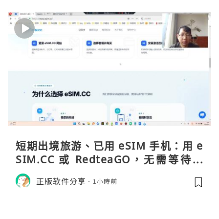
短期出境旅游、已用 eSIM 手机：用 e
SIM.CC 或 RedteaGO，无需等待收
货。需要“当地号码 + 通话短信”（如
正版软件分享
1小時前
打车、外卖、客户联络）：优先 Redt
eaGO（明确提供通话短信套餐）。长