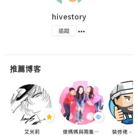
hivestory
追蹤
推薦博客
點滴
艾米莉
儍媽媽與兩隻小魔怪之家