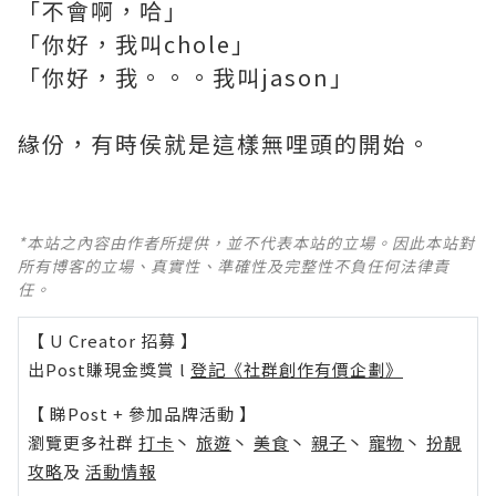
「不會啊，哈」
「你好，我叫chole」
「你好，我。。。我叫jason」
緣份，有時侯就是這樣無哩頭的開始。
*本站之內容由作者所提供，並不代表本站的立場。因此本站對
所有博客的立場、真實性、準確性及完整性不負任何法律責
任。
【 U Creator 招募 】
出Post賺現金獎賞 l
登記《社群創作有價企劃》
【 睇Post + 參加品牌活動 】
瀏覽更多社群
打卡
丶
旅遊
丶
美食
丶
親子
丶
寵物
丶
扮靚
攻略
及
活動情報