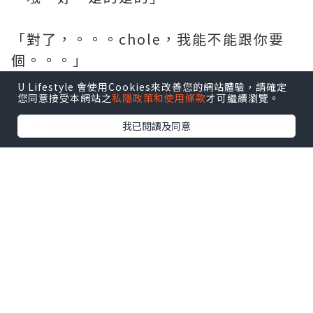
「對了，。。。chole，我能不能跟你要
個。。。」
U Lifestyle 會使用Cookies來改善您的網站體驗，請確定
您同意接受本網站之
私隱政策和使用條款
才可繼續瀏覽。
「門開了啦！快點快點，來不及了！掰
掰，下次再見囉」
我已閱讀及同意
［下次！？等等啊？我好像還沒跟妳要到
電話吧！？怎麼下次再見啊！？喂！喂！
喂！別跑啊！喂～］
我站在馬路邊對車上的她做了個黑人問號
的表情，而她卻對我報以一個甜美的笑容
及揮手作為第一次道別的禮物。看著車徐
徐離去，我的心情也跌到谷底中的谷底。