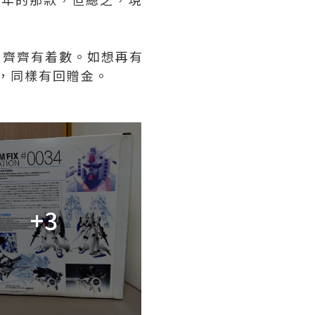
金，齊齊有着數。如想再有
與，同樣有回贈金。
+3