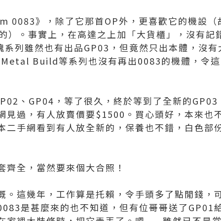
m 0083》，除了它那首OP外，更喜歡它的機設（故事嘛
迷都明白的）。事實上，在高達之上加「大貨櫃」，沒有記
ot魂系列雖然也有出品GP03，但竟然只出本體，沒
魂、Metal Build等系列也沒有再出0083的機體
GP02、GP04，等了很久，終於等到了全新的GP0
網見過，有人放賣價要$1500。買心頭好，本來也
本二手網看到有人放全新的，保養也不錯，白色部
套齊全，當然要來個大合照！
慨。這幾年，工作算是托賴，令手頭多了點閒錢，
083是甚麼來的也不知道，但有位哥哥送了GP0
家裡大裝修時，把它弄丟了。嗯......雖然已不