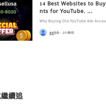
14 Best Websites to Bu
nts for YouTube. ...
Why Buying Old YouTube Ads Accoun
ou Need to Know Introduction 👑
Support 24/7 🚀📡💬📱🛸👑 Telegra
ggbh
2小時前
👨‍💻🎙️🔥👑 Discord ➜ Account Servi
坑繼續追