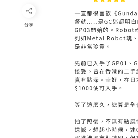
一直都很喜歡《Gunda
督就......是GC
分享
GP03開始的。Rob
列如Metal Robot
是非常珍貴。
先前已入手了GP01、
接受。曾在香港的二手
真有點深。幸好，在日
$1000便可入手。
等了這麼久，總算是全
拍了照後，不無有點感
遺憾。想起小時候，連0
那推進器有點特別，但在