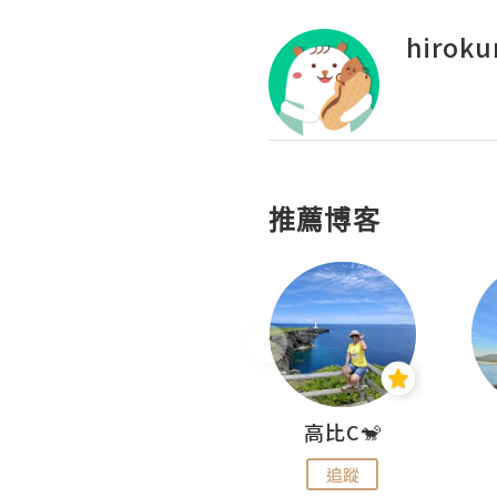
hiroku
推薦博客
Nei Ho! 你好:)
高比C🐒
追蹤
追蹤