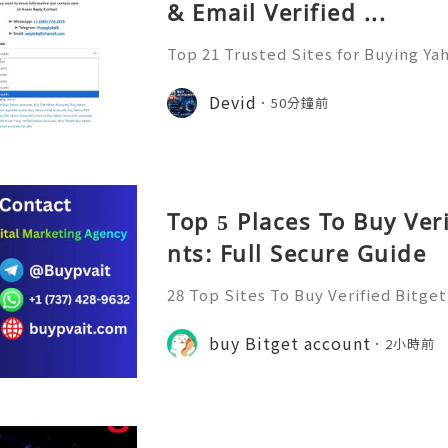
& Email Verified ...
Top 21 Trusted Sites for Buying Ya
➤.........➤.➤..........➤.➤...........➤.➤.......
➤ Email: usaglobalit@gmail.com ➤.➤.....
Devid
50分鐘前
Top 5 Places To Buy Ver
nts: Full Secure Guide
28 Top Sites To Buy Verified Bitge
Have you ever found yourself navi
ape of cryptocurrency, only to fee
buy Bitget account
2小時前
icacies of managing a Bi