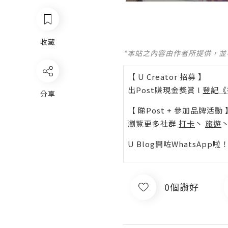
收藏
*本站之內容由作者所提供，
【 U Creator 招募 】
出Post賺現金獎賞 l
登記《
分享
【 睇Post + 參加品牌活動 
瀏覽更多社群
打卡
丶
旅遊
U Blog開咗WhatsAp
0個讚好