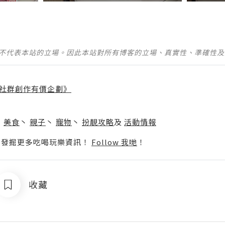
並不代表本站的立場。因此本站對所有博客的立場、真實性、準確性
社群創作有價企劃》
】
丶
美食
丶
親子
丶
寵物
丶
扮靚攻略
及
活動情報
p啦！發掘更多吃喝玩樂資訊！
Follow 我哋
！
收藏