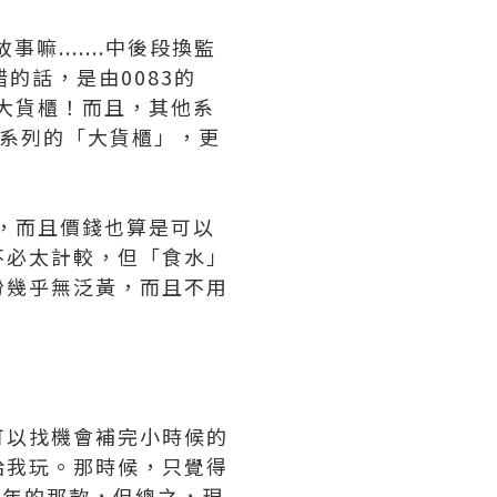
.......中後段換監
錯的話，是由0083的
有大貨櫃！而且，其他系
，令這系列的「大貨櫃」，更
3，而且價錢也算是可以
不必太計較，但「食水」
份幾乎無泛黃，而且不用
可以找機會補完小時候的
1給我玩。那時候，只覺得
是當年的那款，但總之，現