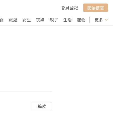
會員登記
開始撰寫
食
旅遊
女生
玩樂
親子
生活
寵物
行山
更多
打卡
追蹤