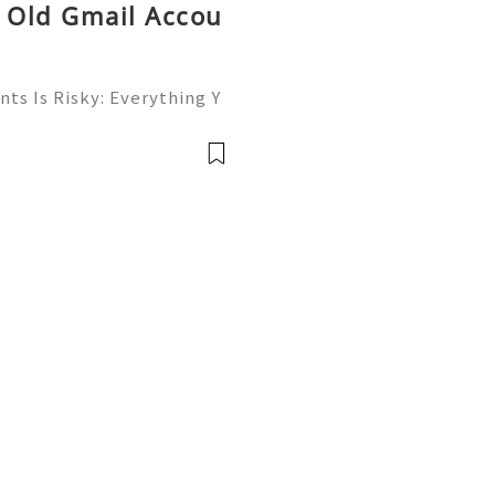
y Old Gmail Accou
ts Is Risky: Everything Y
🚀💎⚡✨ Available➜ Online
m ➜ @onlinesellusa 🎮💻
ce 📲🟢📞💬🌍🚀