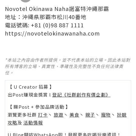
Novotel Okinawa Naha諾富特沖繩那霸
地址：沖縄県那覇市松川40番地
電話號碼: +81 (0)98 887 1111
https://novotelokinawanaha.com
*本站之內容由作者所提供，並不代表本站的立場。因此本站對
所有博客的立場、真實性、準確性及完整性不負任何法律責
任。
【 U Creator 招募 】
出Post賺現金獎賞 l
登記《社群創作有價企劃》
【 睇Post + 參加品牌活動 】
瀏覽更多社群
打卡
丶
旅遊
丶
美食
丶
親子
丶
寵物
丶
扮靚
攻略
及
活動情報
U Blog開咗WhatsApp啦！發掘更多吃喝玩樂資訊！