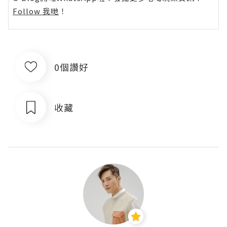
Follow 我哋
！
0個讚好
收藏