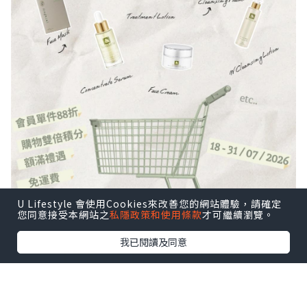
U Lifestyle 會使用Cookies來改善您的網站體驗，請確定
您同意接受本網站之
私隱政策和使用條款
才可繼續瀏覽。
我已閱讀及同意
【年度VIP DAY會員月啟幕】
全店單件 88 折＋雙倍積分＋一件免運！
滿額即送正裝爽膚水！解鎖綠蠶絲美肌優