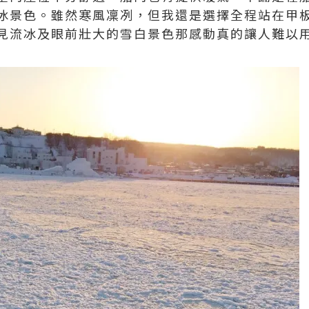
冰景色。雖然寒風凜冽，但我還是選擇全程站在甲
見流冰及眼前壯大的雪白景色那感動真的讓人難以