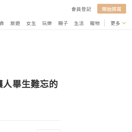
會員登記
開始撰寫
食
旅遊
女生
玩樂
親子
生活
寵物
行山
更多
打卡
讓人畢生難忘的