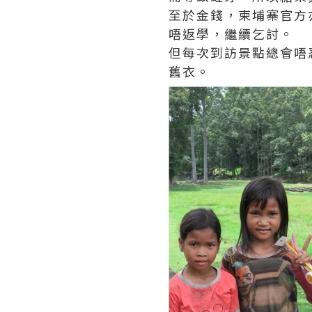
至於金錢，柬埔寨官方
唔返學，繼續乞討。
但每次到訪景點總會唔
舊衣。