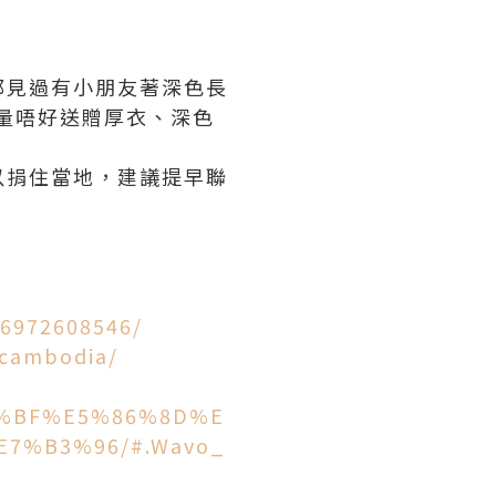
都見過有小朋友著深色長
盡量唔好送贈厚衣、深色
以捐住當地，建議提早聯
76972608546/
ocambodia/
8B%BF%E5%86%8D%E
7%B3%96/#.Wavo_