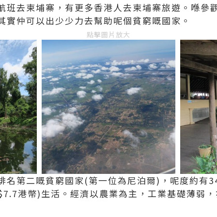
航班去柬埔寨，有更多香港人去柬埔寨旅遊。喺參
其實仲可以出少少力去幫助呢個貧窮嘅國家。
點擊圖片放大
排名第二嘅貧窮國家(第一位為尼泊爾)，呢度約有3
$7.7港幣)生活。經濟以農業為主，工業基礎薄弱