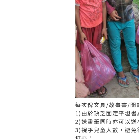
每次俾文具/故事書/
1)由於缺乏固定平坦
2)送畫筆同時亦可以送
3)視乎兒童人數，避
打交；