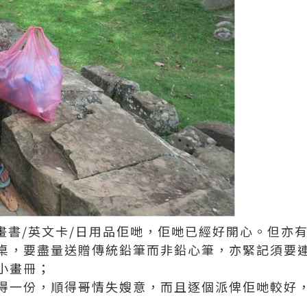
圖畫書/英文卡/日用品佢哋，佢哋已經好開心。但亦
書桌，要盡量送贈傳統鉛筆而非鉛心筆，亦緊記須要
小畫冊；
免得一份，順得哥情失嫂意，而且逐個派俾佢哋較好