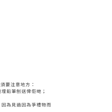
有須要注意地方：
連埋鉛筆刨送俾佢哋；
，因為見過因為爭禮物而