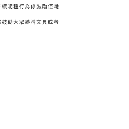
持續呢種行為係鼓勵佢哋
都鼓勵大眾轉贈文具或者