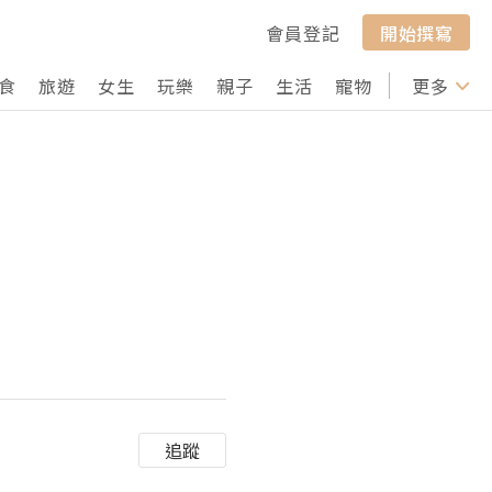
會員登記
開始撰寫
食
旅遊
女生
玩樂
親子
生活
寵物
行山
更多
打卡
追蹤