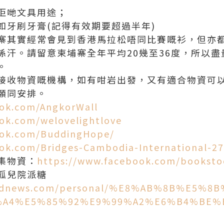
教佢哋文具用途；
如牙刷牙膏(記得有效期要超過半年)
寨其實經常會見到香港馬拉松唔同比賽嘅衫，但亦
係汗。請留意柬埔寨全年平均20幾至36度，所以
。
接收物資嘅機構，如有咁岩出發，又有適合物資可
願同安排。
ook.com/AngkorWall
ok.com/welovelightlove
ook.com/BuddingHope/
ok.com/Bridges-Cambodia-International-2
集物資：
https://www.facebook.com/bookst
孤兒院派糖
tandnews.com/personal/%E8%AB%8B%E5%
A4%E5%85%92%E9%99%A2%E6%B4%BE%E