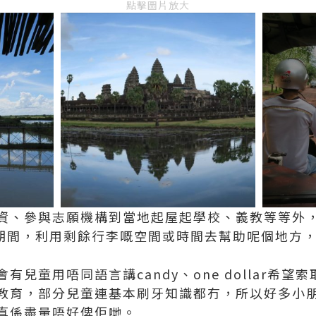
點擊圖片放大
資、參與志願機構到當地起屋起學校、義教等等外，
旅遊期間，利用剩餘行李嘅空間或時間去幫助呢個地方
有兒童用唔同語言講candy、one dollar希
教育，部分兒童連基本刷牙知識都冇，所以好多小
真係盡量唔好俾佢哋。