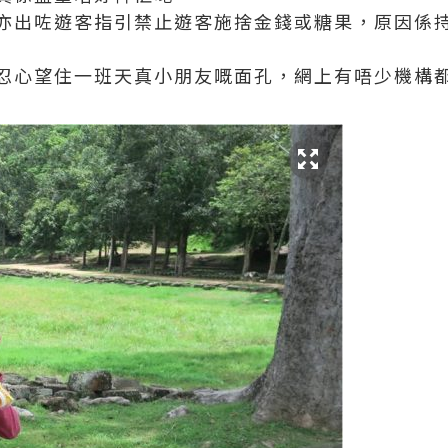
亦出咗遊客指引禁止遊客施捨金錢或糖果，原因係
忍心望住一班天真小朋友嘅面孔，網上有唔少機構