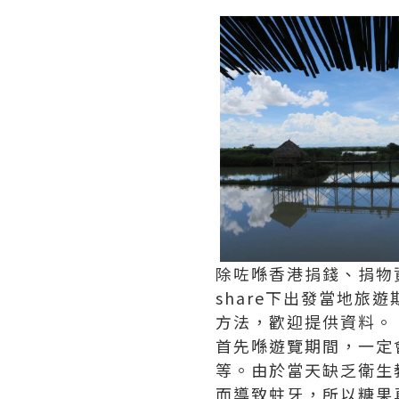
除咗喺香港捐錢、捐物
share下出發當地
方法，歡迎提供資料。
首先喺遊覽期間，一定會
等。由於當天缺乏衛生
而導致蛀牙，所以糖果