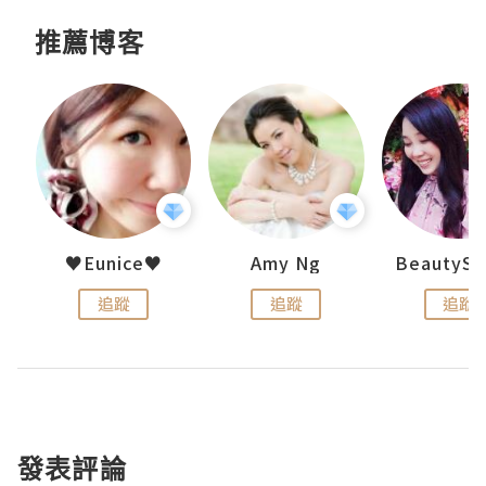
推薦博客
h 夏沫
♥Eunice♥
Amy Ng
追蹤
追蹤
追蹤
發表評論