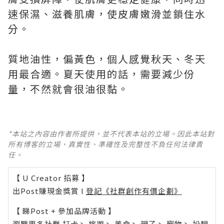
速保濕、滋養肌膚，使皮膚嫩滑並鎖住水
分。
質地油性，偏黃色，個人感覺秋天、冬天
用最合適。夏天使用的話，需要減少份
量，不然就會很油很黏。
*本站之內容由作者所提供，並不代表本站的立場。因此本站對
所有博客的立場、真實性、準確性及完整性不負任何法律責
任。
【 U Creator 招募 】
出Post賺現金獎賞 l
登記《社群創作有價企劃》
【 睇Post + 參加品牌活動 】
瀏覽更多社群
打卡
丶
旅遊
丶
美食
丶
親子
丶
寵物
丶
扮靚