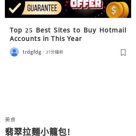
Top 25 Best Sites to Buy Hotmail
Accounts in This Year
trdgfdg
27分鐘前
美食
翡翠拉麵小籠包!