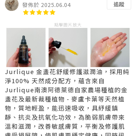
追蹤
發佈於 2025.06.04
點擊圖片放大
Jurlique 金盞花舒緩修護滋潤油，採用純
淨100% 天然成分配方，蘊含來自
Jurlique南澳阿德萊德自家農場種植的金
盞花及最新裁種植物 - 麥盧卡葉等天然植
物，質地輕盈，能迅速吸收，具紓緩鎮
靜、抗炎及抗氧化功效，為脆弱肌膚帶來
溫和滋潤，改善敏感膚質，平衡及修護肌
膚受損屏障，使肌膚更穩定健康，同時迅