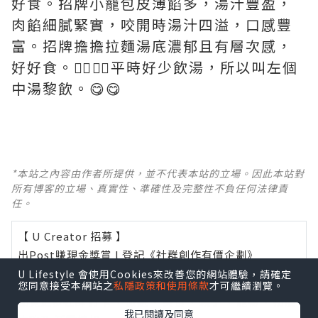
好食。招牌小籠包皮薄餡多，湯汁豐盈，
肉餡細膩緊實，咬開時湯汁四溢，口感豐
富。招牌擔擔拉麵湯底濃郁且有層次感，
好好食。👍🏻👍🏻平時好少飲湯，所以叫左個
中湯黎飲。😋😋
*本站之內容由作者所提供，並不代表本站的立場。因此本站對
所有博客的立場、真實性、準確性及完整性不負任何法律責
任。
【 U Creator 招募 】
出Post賺現金獎賞 l
登記《社群創作有價企劃》
U Lifestyle 會使用Cookies來改善您的網站體驗，請確定
【 睇Post + 參加品牌活動 】
您同意接受本網站之
私隱政策和使用條款
才可繼續瀏覽。
瀏覽更多社群
打卡
丶
旅遊
丶
美食
丶
親子
丶
寵物
丶
扮靚
我已閱讀及同意