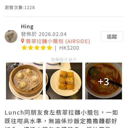
瀏覽次數:1228
Hing
發佈於 2026.02.04
追蹤
翡翠拉麵小籠包 (AIRSIDE)
HK$200
點擊圖片放大
+3
Lunch同朋友食左翡翠拉麵小籠包，
一如
既往咁高水準，無論係炒飯定
擔擔麵
都好