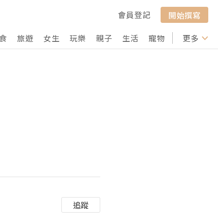
會員登記
開始撰寫
食
旅遊
女生
玩樂
親子
生活
寵物
行山
更多
打卡
追蹤