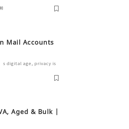
the most widely used plat
前
on Mail Accounts
s digital age, privacy is
 where Proton Mail come
 service designed to prot
前
VA, Aged & Bulk |