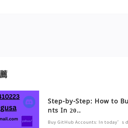
薦
Step-by-Step: How to B
nts In 20..
Buy GitHub Accounts: In today’s d
velopment and online collaborati