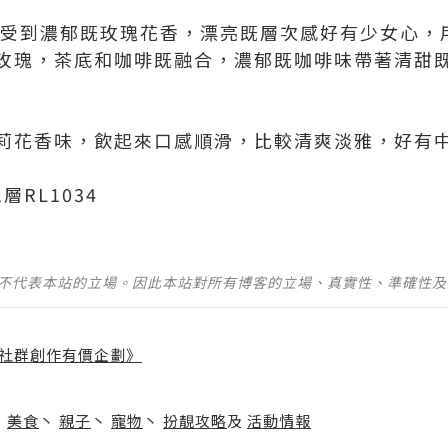
能感受到濃郁既玫瑰花香，漂亮既層次感好有少女心，
玫瑰，茶底和咖啡既融合，濃郁既咖啡味帶著清甜
莉花香味，飲起來口感順滑，比較清爽淡雅，好有
層RL1034
並不代表本站的立場。因此本站對所有博客的立場、真實性、準確性
社群創作有價企劃》
】
丶
美食
丶
親子
丶
寵物
丶
扮靚攻略
及
活動情報