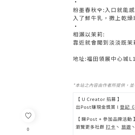
·
粉墨春秋🌹:入口就
入了鮮牛乳，撒上乾燥
·
相瀨以茉莉:
靠近就會聞到淡淡既茉
地址:福田領展中心城L1
*本站之內容由作者所提供，
【 U Creator 招募 】
出Post賺現金獎賞 l
登記《
【 睇Post + 參加品牌活動 
瀏覽更多社群
打卡
丶
旅遊
0