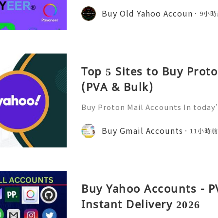
n ever. GitHub has become one of 
Buy Old Yahoo Accoun
9小時
forms for developers, compa
Top 5 Sites to Buy Prot
(PVA & Bulk)
Buy Proton Mail Accounts In today’
more important than ever. That’s
s in—a secure and encrypted email
Buy Gmail Accounts
11小時
ect your communications. Bu
Buy Yahoo Accounts - P
Instant Delivery 2026