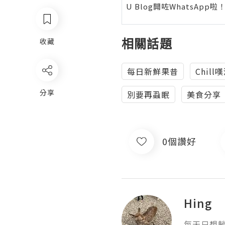
U Blog開咗WhatsAp
相關話題
收藏
每日新鮮果昔
Chil
分享
別要再蝨眠
美食分享
0個讚好
Hing
每天只想躺平