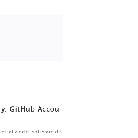
uy, GitHub Accou
igital world, software de
on are more important tha