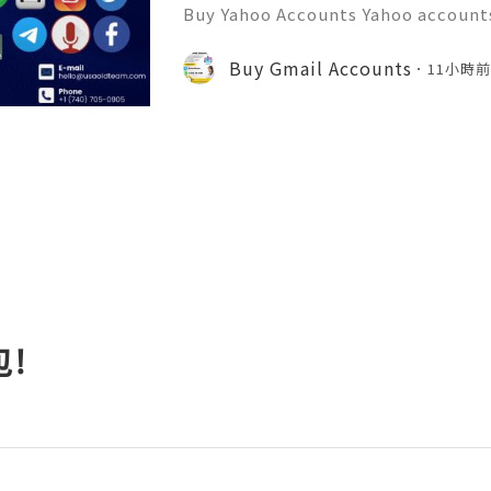
Buy Yahoo Accounts Yahoo accounts 
today’s digital landscape, providi
s services like email, news, and f
Buy Gmail Accounts
11小時
w to the platform or
!