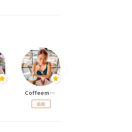
Coffeemeetjojo
艾華斯@鄭大小姐工房
追蹤
追蹤