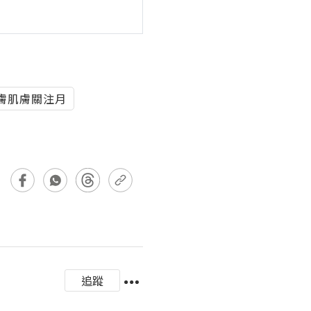
舒特膚肌膚關注月
追蹤