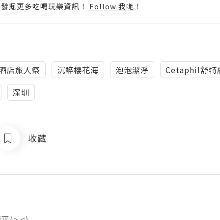
p啦！發掘更多吃喝玩樂資訊！
Follow 我哋
！
l嘆酒店旅人祭
沉醉櫻花海
泡泡潔淨
Cetaphil
深圳
收藏
(>.<)