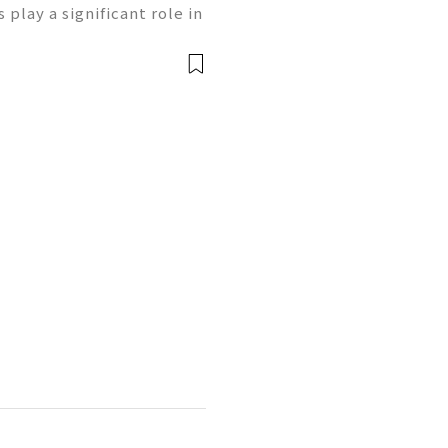
play a significant role in
ng users access to variou
inance. Whether you’re ne
前