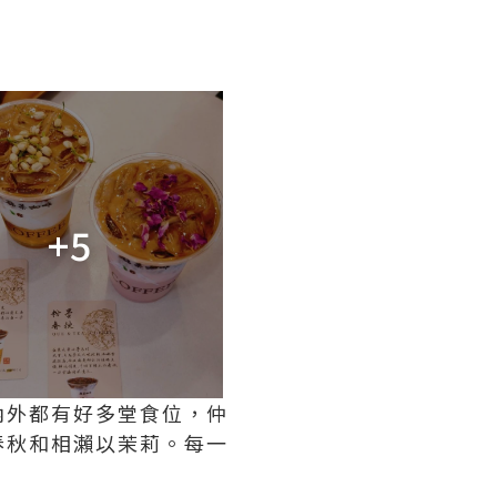
+5
內外都有好多堂食位，仲
春秋和相瀨以茉莉。每一