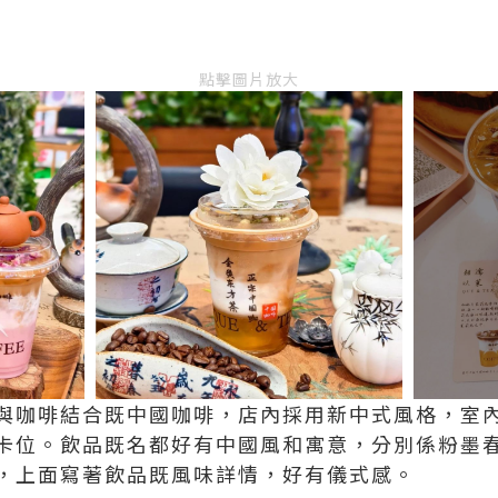
點擊圖片放大
與咖啡結合既中國咖啡，店內採用新中式風格，室
卡位。飲品既名都好有中國風和寓意，分別係粉墨
，上面寫著飲品既風味詳情，好有儀式感。