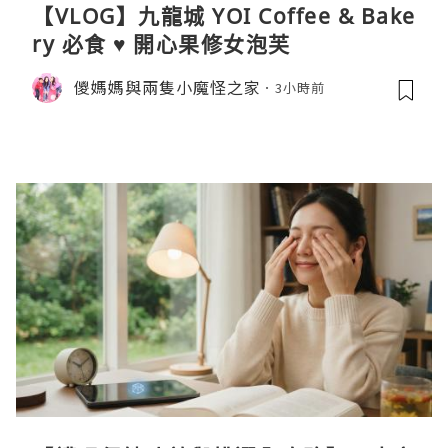
【VLOG】九龍城 YOI Coffee & Bake
ry 必食 ♥ 開心果修女泡芙
儍媽媽與兩隻小魔怪之家
3小時前