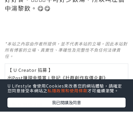
中湯黎飲。😋😋
*本站之內容由作者所提供，並不代表本站的立場。因此本站對
所有博客的立場、真實性、準確性及完整性不負任何法律責
任。
【 U Creator 招募 】
出Post賺現金獎賞 l
登記《社群創作有價企劃》
U Lifestyle 會使用Cookies來改善您的網站體驗，請確定
【 睇Post + 參加品牌活動 】
您同意接受本網站之
私隱政策和使用條款
才可繼續瀏覽。
瀏覽更多社群
打卡
丶
旅遊
丶
美食
丶
親子
丶
寵物
丶
扮靚
我已閱讀及同意
攻略
及
活動情報
U Blog開咗WhatsApp啦！發掘更多吃喝玩樂資訊！
Follow 我哋
！