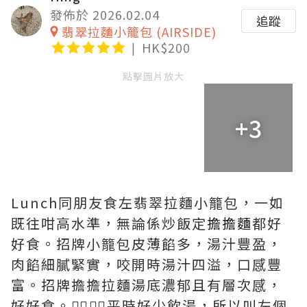
發佈於 2026.02.04
追蹤
翡翠拉麵小籠包 (AIRSIDE)
HK$200
點擊圖片放大
+3
Lunch同朋友食左翡翠拉麵小籠包，
一如
既往咁高水準，無論係炒飯定
擔擔麵
都好
好食。招牌小籠包皮薄餡多，湯汁豐盈，
肉餡細膩緊實，咬開時湯汁四溢，口感豐
富。招牌擔擔拉麵湯底濃郁且有層次感，
好好食。👍🏻👍🏻平時好少飲湯，所以叫左個