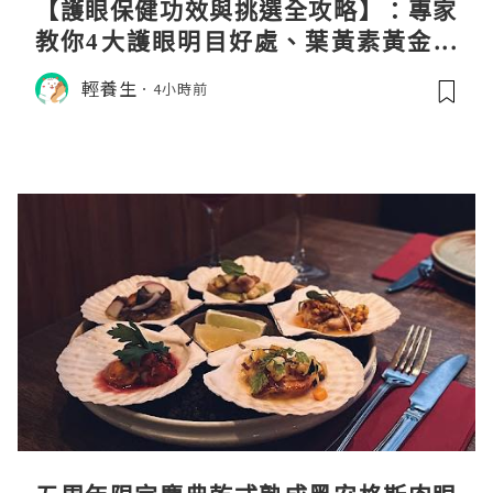
【護眼保健功效與挑選全攻略】：專家
教你4大護眼明目好處、葉黃素黃金比
例與挑選秘訣
輕養生
4小時前