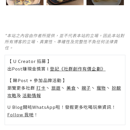
*本站之內容由作者所提供，並不代表本站的立場。因此本站對
所有博客的立場、真實性、準確性及完整性不負任何法律責
任。
【 U Creator 招募 】
出Post賺現金獎賞 l
登記《社群創作有價企劃》
【 睇Post + 參加品牌活動 】
瀏覽更多社群
打卡
丶
旅遊
丶
美食
丶
親子
丶
寵物
丶
扮靚
攻略
及
活動情報
U Blog開咗WhatsApp啦！發掘更多吃喝玩樂資訊！
Follow 我哋
！