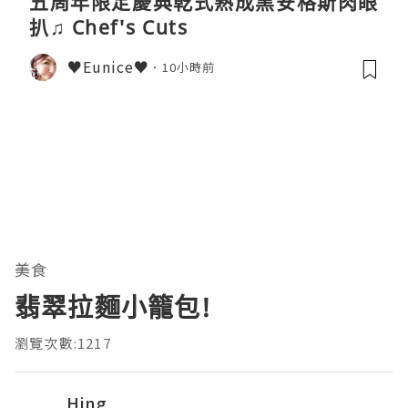
五周年限定慶典乾式熟成黑安格斯肉眼
扒♫ Chef's Cuts
♥Eunice♥
10小時前
美食
翡翠拉麵小籠包!
瀏覽次數:1217
Hing