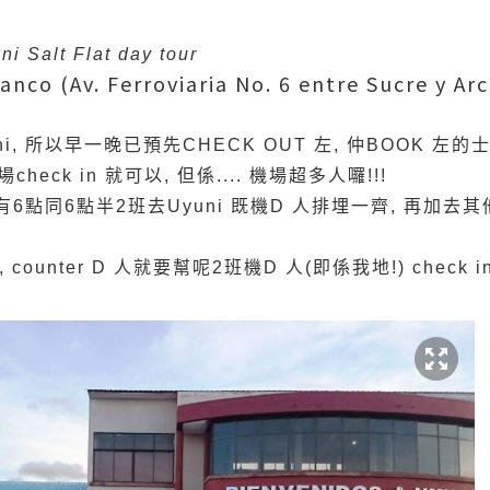
alt Flat day tour
anco (Av. Ferroviaria No. 6 entre Sucre y Ar
ni, 所以早一晚已預先CHECK OUT 左, 仲BOOK 左的
eck in 就可以, 但係.... 機場超多人囉!!!
仲要有6點同6點半2班去Uyuni 既機D 人排埋一齊, 再加
時, counter D 人就要幫呢2班機D 人(即係我地!) check