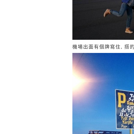
機場出面有個牌寫住, 撘的