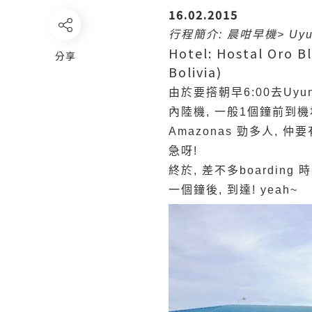
16.02.2015
行程簡介: 晨咁早機> Uyuni S
Hotel: Hostal Oro Bl
分享
Bolivia)
由於要撘朝早6:00去Uyu
內陸機, 一般1個鐘前到機場ch
Amazonas 勁多人, 
急呀!
終於, 差不多boarding 
一個鐘後, 到達! yeah~