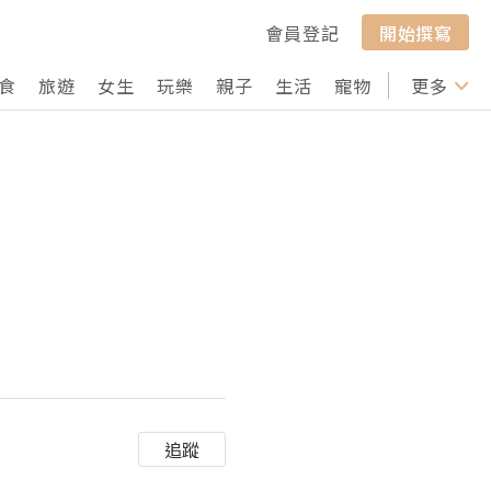
會員登記
開始撰寫
食
旅遊
女生
玩樂
親子
生活
寵物
行山
更多
打卡
追蹤