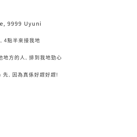
ce, 9999 Uyuni
士, 4點半來接我地
去其他地方的人, 排到我地勁心
 in 先, 因為真係好趕好趕!