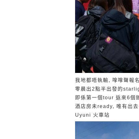
我地都唔執輸, 嗱嗱聲報名, 
零晨出2點半出發的starlight 
即係第一個tour 返來6個鐘
酒店房未ready, 唯有出
Uyuni 火車站