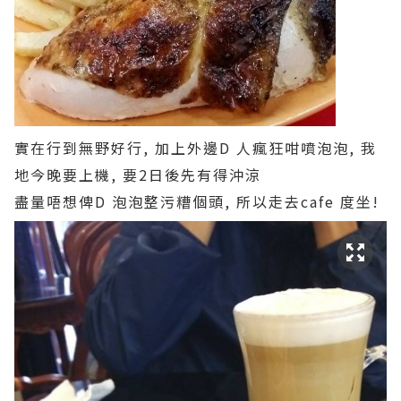
實在行到無野好行, 加上外邊D 人瘋狂咁噴泡泡, 我
地今晚要上機, 要2日後先有得沖涼
盡量唔想俾D 泡泡整污糟個頭, 所以走去cafe 度坐!