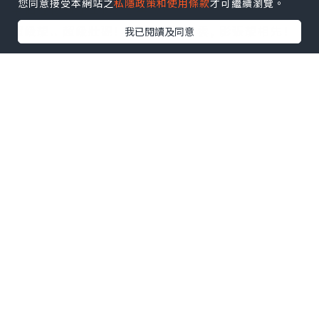
您同意接受本網站之
私隱政策和使用條款
才可繼續瀏覽。
半個鐘後到達山頂, 憑票入場!
超級靚.. 超級壯觀! 趁少人, 趁少雲, 影張靚相先!
我已閱讀及同意
我地前一晚已同導遊講左唔使導遊服務, 所以自己拎
住地圖周圍行!
先行去太陽門, 需時40分鐘, 路程算平坦好行