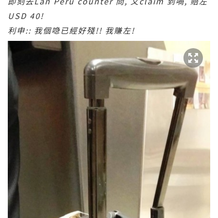
即刻去Lan Peru counter 問, 又claim 到喎, 賠左
USD 40!
利申:: 我個喼已經好殘!! 我賺左!