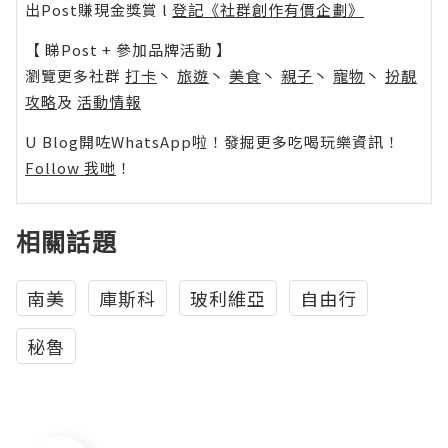
出Post賺現金獎賞 l
登記《社群創作有價企劃》
【 睇Post + 參加品牌活動 】
瀏覽更多社群
打卡
丶
旅遊
丶
美食
丶
親子
丶
寵物
丶
扮靚
攻略
及
活動情報
U Blog開咗WhatsApp啦！發掘更多吃喝玩樂資訊！
Follow 我哋
！
相關話題
南美
庫斯科
玻利維亞
自由行
秘魯