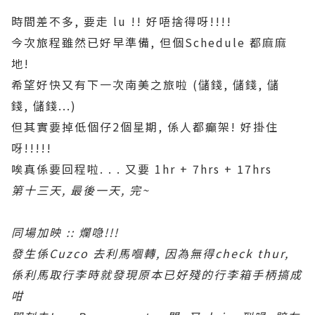
時間差不多, 要走 lu !! 好唔捨得呀!!!!
今次旅程雖然已好早準備, 但個Schedule 都麻麻
地!
希望好快又有下一次南美之旅啦 (儲錢, 儲錢, 儲
錢, 儲錢...)
但其實要掉低個仔2個星期, 係人都癲架! 好掛住
呀!!!!!
唉真係要回程啦. . . 又要 1hr + 7hrs + 17hrs
第十三天, 最後一天, 完~
同場加映 :: 爛喼!!!
發生係Cuzco 去利馬嗰轉, 因為無得check thur,
係利馬取行李時就發現原本已好殘的行李箱手柄搞成
咁