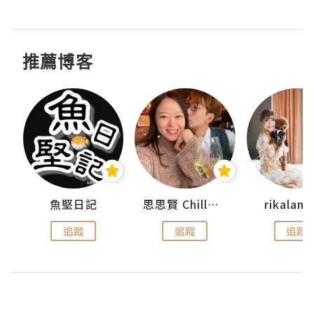
推薦博客
urnal
魚堅日記
思思賢 ChillMyBabe
rikala
追蹤
追蹤
追蹤