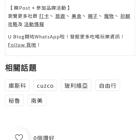
【 睇Post + 參加品牌活動 】
瀏覽更多社群
打卡
丶
旅遊
丶
美食
丶
親子
丶
寵物
丶
扮靚
攻略
及
活動情報
U Blog開咗WhatsApp啦！發掘更多吃喝玩樂資訊！
Follow 我哋
！
相關話題
庫斯科
cuzco
玻利維亞
自由行
秘魯
南美
0個讚好