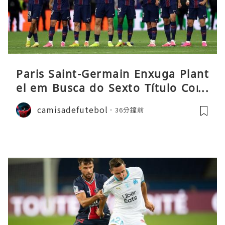
Paris Saint-Germain Enxuga Plant
el em Busca do Sexto Título Cons
ecutivo da Liga
camisadefutebol
36分鐘前