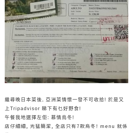
繼尋晚日本菜後, 亞洲菜情懷一發不可收拾! 於是又
上Tripadvisor 睇下有乜好野食!
午餐我地選擇左佢: 慕情烏冬!
店仔細細, 光猛簡潔, 全店只有7款烏冬! menu 就係