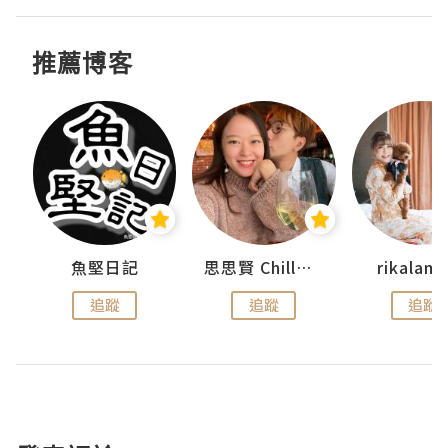
推薦博客
urnal
魚堅日記
思思賢 ChillMyBabe
rikala
追蹤
追蹤
追蹤