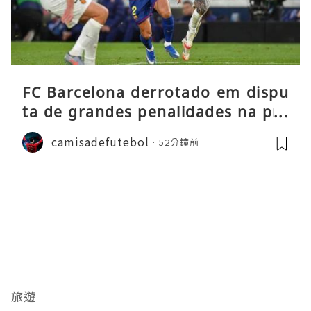
FC Barcelona derrotado em dispu
ta de grandes penalidades na pré
-época
camisadefutebol
52分鐘前
旅遊