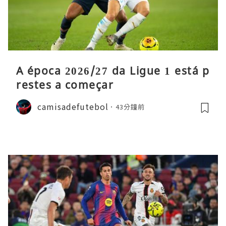
A época 2026/27 da Ligue 1 está p
restes a começar
camisadefutebol
43分鐘前