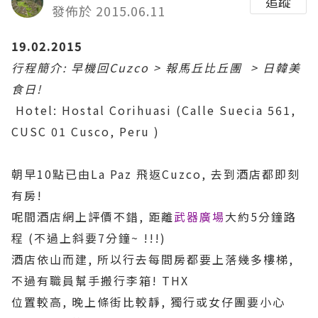
追蹤
發佈於 2015.06.11
19.02.2015
行程簡介:
早機回Cuzco > 報馬丘比丘團 > 日韓美
食日!
Hotel: Hostal Corihuasi (Calle Suecia 561,
CUSC 01 Cusco, Peru )
朝早10點已由La Paz 飛返Cuzco, 去到酒店都即刻
有房!
呢間酒店網上評價不錯, 距離
武器廣場
大約5分鐘路
程 (不過上斜要7分鐘~ !!!)
酒店依山而建, 所以行去每間房都要上落幾多樓梯,
不過有職員幫手搬行李箱! THX
位置較高, 晚上條街比較靜, 獨行或女仔團要小心