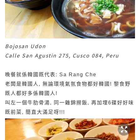
Bojosan Udon
Calle San Agustin 275, Cusco 084, Peru
晚餐就係韓國既代表: Sa Rang Che
老闆是韓國人, 無論環境氣氛食物都好韓國! 黎食野
既人都好多係韓國人!
叫左一個牛肋骨湯, 同一雜錦撈飯, 再加埋6碟好好味
既前菜, 簡直大滿足呀!!!