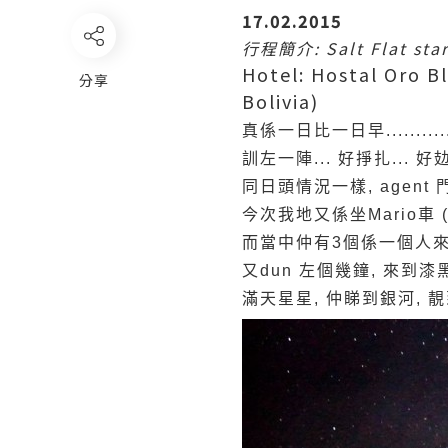
17.02.2015
行程簡介: Salt Flat star
Hotel: Hostal Oro Bl
分享
Bolivia)
真係一日比一日早............
訓左一陣... 好掙扎... 好攰..
同日頭情況一樣, age
今次我地又係坐Mario車 
而當中仲有3個係一個人來!
又dun 左個幾鐘, 來到漆黑
滿天星星, 仲睇到銀河, 靚