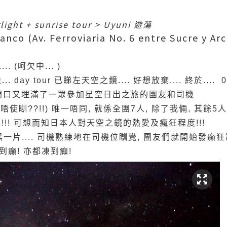
light + sunrise tour > Uyuni 遊蕩
anco (Av. Ferroviaria No. 6 entre Sucre y Ar
.. (呵欠中... )
. day tour 已睇左天空之鏡.... 好想放棄.... 終於.... 02
nt 門口又埋滿了一眾參加星空日出之旅的團友和司機
(唔使瞓??!!) 唯一唔同, 就係全團7人, 除了我倆, 其餘
!! 可想而知日本人對天空之鏡的熱愛及瘋狂程度!!!
一片.... 司機熟練地在司機位瞓覺, 團友們就開始發癲狂影..
到癲! 亦都凍到癲!