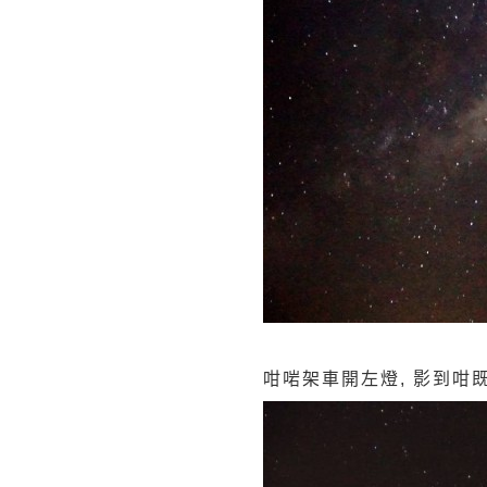
咁啱架車開左燈, 影到咁