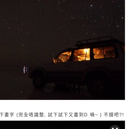
畫字 (完全唔識整, 試下試下又畫到D 喎~ ) 不錯吧?!