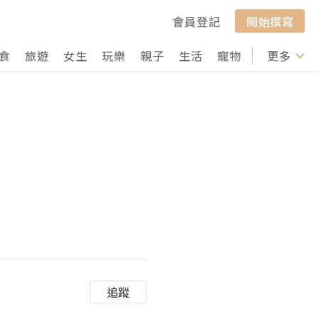
會員登記
開始撰寫
食
旅遊
女生
玩樂
親子
生活
寵物
行山
更多
打卡
追蹤