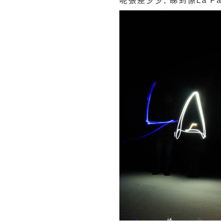
呢張差少少, 睇到係La Pa