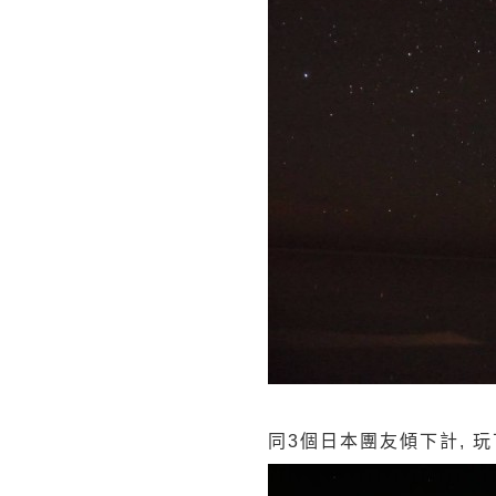
同3個日本團友傾下計, 玩下