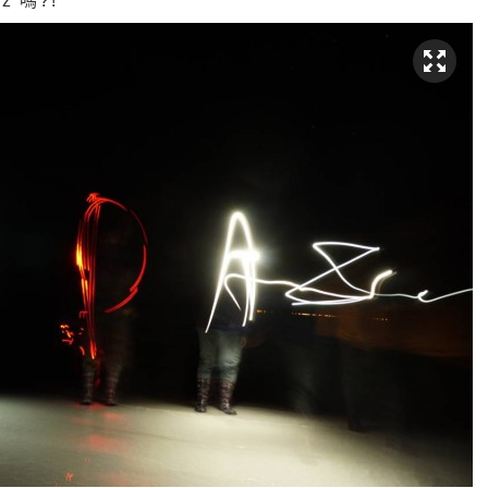
z 嗎?!