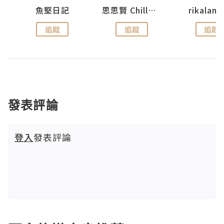
urnal
魚堅日記
思思賢 ChillMyBabe
rikala
追蹤
追蹤
追蹤
發表評論
登入
發表評論