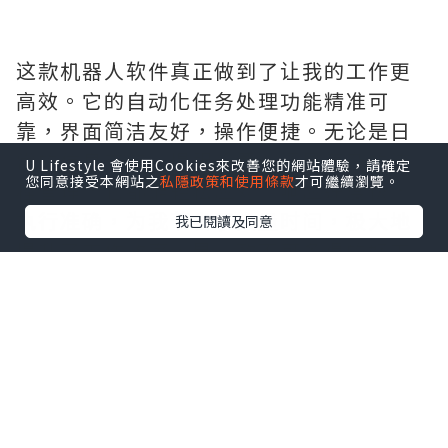
这款机器人软件真正做到了让我的工作更
高效。它的自动化任务处理功能精准可
靠，界面简洁友好，操作便捷。无论是日
常的信息查询、提醒设置，还是复杂的流
U Lifestyle 會使用Cookies來改善您的網站體驗，請確定
您同意接受本網站之
私隱政策和使用條款
才可繼續瀏覽。
程管理，它都能轻松应对。响应速度快，
执行准确，为我节省了大量时间，极大地
我已閱讀及同意
提升了工作效率，是一款不可多得的好工
具。需要的拿去吧,官网
http://www.vst.tw