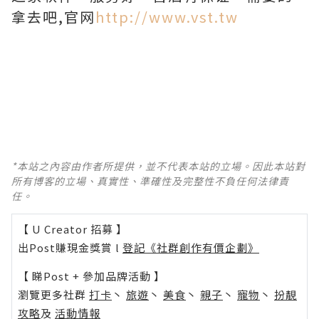
拿去吧,官网
http://www.vst.tw
*本站之內容由作者所提供，並不代表本站的立場。因此本站對
所有博客的立場、真實性、準確性及完整性不負任何法律責
任。
【 U Creator 招募 】
出Post賺現金獎賞 l
登記《社群創作有價企劃》
【 睇Post + 參加品牌活動 】
瀏覽更多社群
打卡
丶
旅遊
丶
美食
丶
親子
丶
寵物
丶
扮靚
攻略
及
活動情報