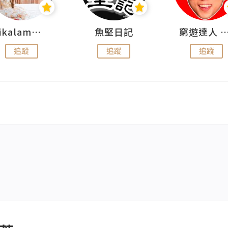
rikalammm
魚堅日記
窮遊達人 Mr.TravelGe
追蹤
追蹤
追蹤