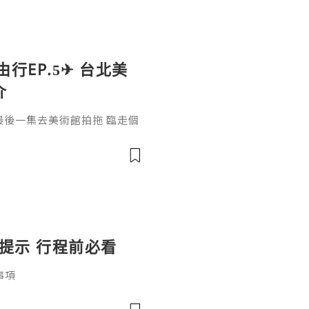
行EP.5✈ 台北美
介
 最後一集去美術館拍拖 臨走個
緊去台北既朋友記得喇 00:00 O
園飯店 台北忠孝 01:38 Lunch
前往美術館 📍 忠孝新生 - 去圓
(未來身體：超自然雕塑 / 勒
提示 行程前必看
事項