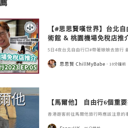
薦
【#思思賢嘆世界】台北自由
術館 & 桃園機場免稅店推
5日4夜台北自由行💥#帶著娘娘去旅行
時仲係Duty free買酒shopping~ 黎
pening & 酒店Review 📍 和苑三井花
思思賢 ChillMyBabe
10分鐘前
📍 Japoli義大利餐酒館新生店 06:33 
山站 08:29 展覽 📍 臺北市立美術館 
【馬爾他】 自由行6個重要
香港遊客前往馬爾他旅行時應該注意的
FannyHK