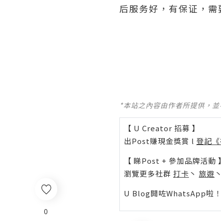
后服务好，有保证，需
*本站之內容由作者所提供，
【 U Creator 招募 】
出Post賺現金獎賞 l
登記《
【 睇Post + 參加品牌活動 
瀏覽更多社群
打卡
丶
旅遊
U Blog開咗WhatsAp
0