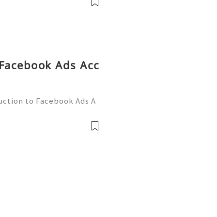
 Facebook Ads Acc
uction to Facebook Ads A
harge your online marketi
world of Facebook adverti