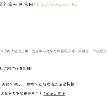
要的拿去吧,官网
http://www.vst.tw
並不代表本站的立場。因此本站對所有博客的立場、真實性、準確性
社群創作有價企劃》
】
丶
美食
丶
親子
丶
寵物
丶
扮靚攻略
及
活動情報
p啦！發掘更多吃喝玩樂資訊！
Follow 我哋
！