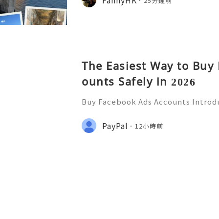
25分鐘前
The Easiest Way to Buy
ounts Safely in 2026
Buy Facebook Ads Accounts Introd
ccounts Are you looking to superc
ng strategy? If so, navigating the 
PayPal
12小時前
sing can be challenging. W