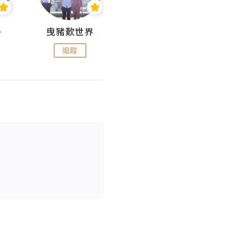
nius
曳豬歎世界
Koalascities (^O^)! @ UTravel
追蹤
追蹤