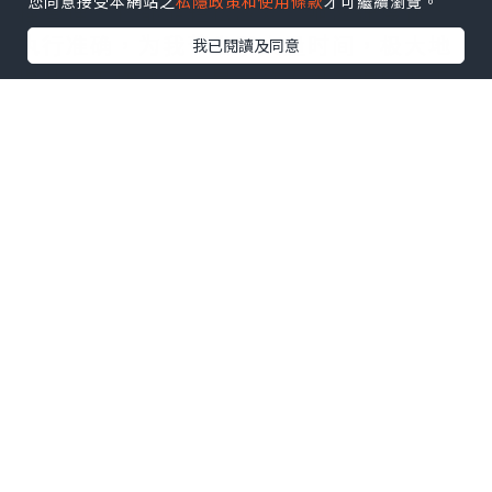
您同意接受本網站之
私隱政策和使用條款
才可繼續瀏覽。
程管理，它都能轻松应对。响应速度快，
执行准确，为我节省了大量时间，极大地
我已閱讀及同意
提升了工作效率，是一款不可多得的好工
具。需要的拿去吧,官网
http://www.vst.tw
*本站之內容由作者所提供，並不代表本站的立場。因此本站對
所有博客的立場、真實性、準確性及完整性不負任何法律責
任。
【 U Creator 招募 】