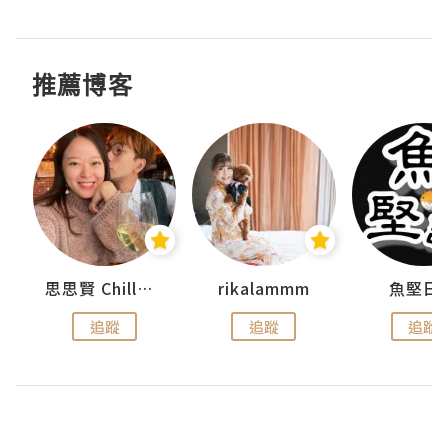
推薦博客
urnal
思思賢 ChillMyBabe
rikalammm
魚堅日
追蹤
追蹤
追蹤