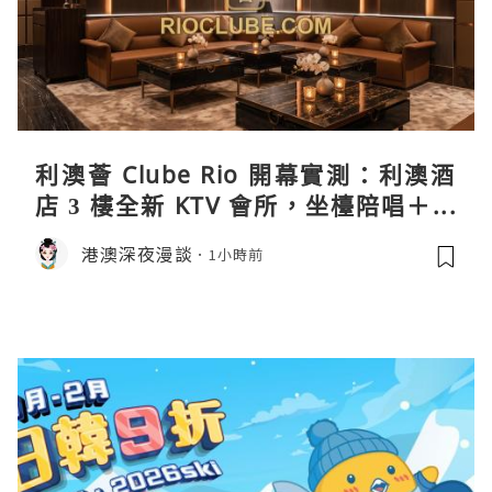
利澳薈 Clube Rio 開幕實測：利澳酒
店 3 樓全新 KTV 會所，坐檯陪唱＋水
療套票一次過睇
港澳深夜漫談
1小時前