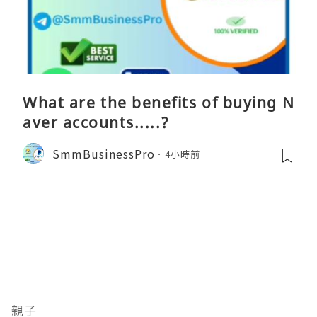
What are the benefits of buying N
aver accounts.....?
SmmBusinessPro
4小時前
親子