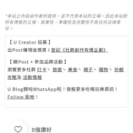
*本站之內容由作者所提供，並不代表本站的立場。因此本站對
所有博客的立場、真實性、準確性及完整性不負任何法律責
任。
【 U Creator 招募 】
出Post賺現金獎賞 l
登記《社群創作有價企劃》
【 睇Post + 參加品牌活動 】
瀏覽更多社群
打卡
丶
旅遊
丶
美食
丶
親子
丶
寵物
丶
扮靚
攻略
及
活動情報
U Blog開咗WhatsApp啦！發掘更多吃喝玩樂資訊！
Follow 我哋
！
0個讚好