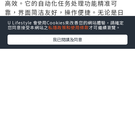
高效。它的自动化任务处理功能精准可
靠，界面简洁友好，操作便捷。无论是日
常的信息查询、提醒设置，还是复杂的流
U Lifestyle 會使用Cookies來改善您的網站體驗，請確定
您同意接受本網站之
私隱政策和使用條款
才可繼續瀏覽。
程管理，它都能轻松应对。响应速度快，
执行准确，为我节省了大量时间，极大地
我已閱讀及同意
提升了工作效率，是一款不可多得的好工
具。需要的拿去吧,官网
http://www.vst.tw
*本站之內容由作者所提供，並不代表本站的立場。因此本站對