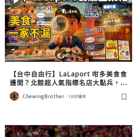
【台中自由行】LaLaport 咁多美食食
邊間？北館超人氣指標名店大點兵，深
度實測日本直送「北丸」職人料理與南
ChewingBrother
18分鐘前
館 LOPIA 超市神級熟食區！