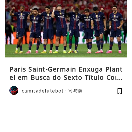
Paris Saint-Germain Enxuga Plant
el em Busca do Sexto Título Cons
ecutivo da Liga
camisadefutebol
9小時前