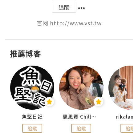
追蹤
官网 http://www.vst.tw
推薦博客
urnal
魚堅日記
思思賢 ChillMyBabe
rikala
追蹤
追蹤
追蹤