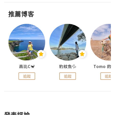
推薦博客
)
高比C🐒
豹紋魚💦
追蹤
追蹤
追蹤
發表評論