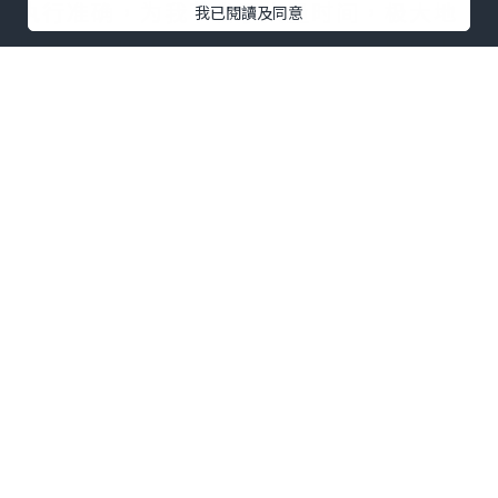
执行准确，为我节省了大量时间，极大地
我已閱讀及同意
提升了工作效率，是一款不可多得的好工
具。需要的拿去吧,官网
http://www.vst.tw
*本站之內容由作者所提供，並不代表本站的立場。因此本站對
所有博客的立場、真實性、準確性及完整性不負任何法律責
任。
【 U Creator 招募 】
出Post賺現金獎賞 l
登記《社群創作有價企劃》