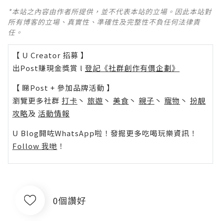
*本站之內容由作者所提供，並不代表本站的立場。因此本站對
所有博客的立場、真實性、準確性及完整性不負任何法律責
任。
【 U Creator 招募 】
出Post賺現金獎賞 l
登記《社群創作有價企劃》
【 睇Post + 參加品牌活動 】
瀏覽更多社群
打卡
丶
旅遊
丶
美食
丶
親子
丶
寵物
丶
扮靚
攻略
及
活動情報
U Blog開咗WhatsApp啦！發掘更多吃喝玩樂資訊！
Follow 我哋
！
0個讚好