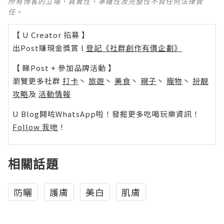
所有博客的立場、真實性、準確性及完整性不負任何法律責
任。
【 U Creator 招募 】
出Post賺現金獎賞 l
登記《社群創作有價企劃》
【 睇Post + 參加品牌活動 】
瀏覽更多社群
打卡
丶
旅遊
丶
美食
丶
親子
丶
寵物
丶
扮靚
攻略
及
活動情報
U Blog開咗WhatsApp啦！發掘更多吃喝玩樂資訊！
Follow 我哋
！
相關話題
防曬
護膚
美白
肌膚