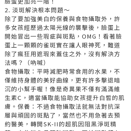
臉蛋更加亮一階！
2. 淡斑解決根本問題～
除了要加強美白的保養與食物攝取外，許
多女孩經歷過太陽光線的襲擊後，臉蛋上
開始冒出一些瑕疵與斑點，OMG！看著臉
蛋上一顆顆的雀斑實在讓人眼神死，難道
除了瘋狂用遮瑕來蓋住之外，沒有解決方
法嗎？（吶喊）
食物攝取：平時減肥時常食用的水果，不
僅維持身體的美好曲線，更有許多擊退暗
沉的小幫手喔！像是奇異果不僅有滿滿維
生素C，適當攝取能協助女孩提升白皙的肌
膚。保養：不過食物攝取法就無法對抗深
層與頑固的斑點了，當然也不用急著去預
約醫美，轉開SK-II的超肌因阻黑淨斑精