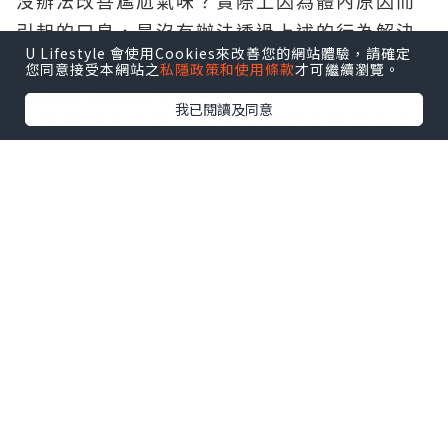
沒辦法改善尷尬氣味？實際上因為體內原因而
引起的口臭，是沒有辦法透過上述的行為解決
U Lifestyle 會使用Cookies來改善您的網站體驗，請確定
的。
您同意接受本網站之
私隱政策和使用條款
才可繼續瀏覽。
那麼體內的原因有哪些呢？
我已閱讀及同意
1. 腎臟功能下降：身體中的老廢物質容易
堆積，導致體內無法淨化，長期累積不好
的物質，就容易產生口臭。
2. 腸胃鬧脾氣：慢性胃炎、胃潰瘍、胃脹
氣，三餐不規律及缺少膳食纖維的攝取也
會讓口臭的機率大增。
3. 長期久坐體內循環不好：每天久坐6至8
小時，容易造成內臟脂肪堆積、代謝症候
群等問題，還可能會讓腸胃蠕動功能衰
弱，食物長時間無法消化，加上排便不
順，口中食物味道久久無法散去。