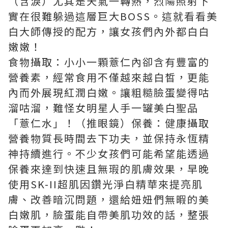
（含淚）尤其是天氣一轉熱，烈陽照射下
實在很難躲過這層巨大BOSS。這就看看美
白大師傳授的配方，讓女孩們內外都白白
嫩嫩！
食物攝取：小小一顆薏仁內卻含有豐富的
營養素，經常食用不僅越來越白皙，更能
內而外展現紅潤白嫩。讓粗糙臉蛋變得咕
溜咕溜，難怪女明星人手一罐美白聖品
「薏仁水」！（推眼鏡）保養：健康攝取
營養物質長時間去下功夫，並保持永恆精
神持續進行。不少女孩們可能希望能透過
保養來達到快速且無瑕的肌膚效果，早晚
使用SK-II超肌因鑽光淨白精華來提亮肌
膚、改善暗沉問題，還給妞妞們無暇的美
白嫩肌，臉蛋能自帶美肌功效的話，整張