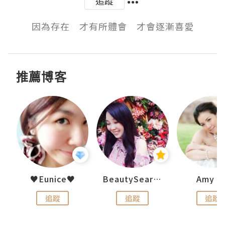
追蹤
因為存在　才有所體會　才會逐漸喜愛
推薦博客
h 夏沫
♥Eunice♥
BeautySearch
Amy N
追蹤
追蹤
追蹤