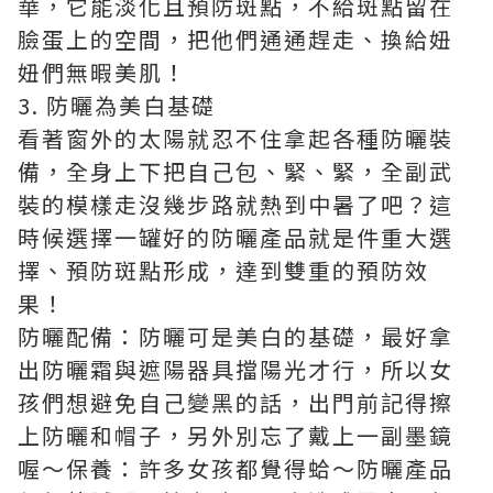
華，它能淡化且預防斑點，不給斑點留在
臉蛋上的空間，把他們通通趕走、換給妞
妞們無暇美肌！
3. 防曬為美白基礎
看著窗外的太陽就忍不住拿起各種防曬裝
備，全身上下把自己包、緊、緊，全副武
裝的模樣走沒幾步路就熱到中暑了吧？這
時候選擇一罐好的防曬產品就是件重大選
擇、預防斑點形成，達到雙重的預防效
果！
防曬配備：防曬可是美白的基礎，最好拿
出防曬霜與遮陽器具擋陽光才行，所以女
孩們想避免自己變黑的話，出門前記得擦
上防曬和帽子，另外別忘了戴上一副墨鏡
喔～保養：許多女孩都覺得蛤～防曬產品