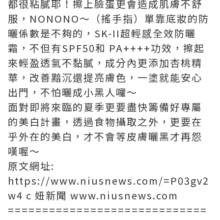
都很粘膩耶！擦上臉蛋更會造成肌膚不舒
服，NONONO～（搖手指）單靠底妝的防
曬係數是不夠的，SK-II超輕感全效防曬
霜，不但有SPF50和 PA++++功效，擦起
來輕盈透氣不黏膩，成分內更添加杏桃精
華，改善黯沉還提亮膚色，一塗就能安心
出門，不怕曬成小黑人囉～
面對即將來臨的夏季更要盡快籌備好專屬
的美白計畫，透過食物攝取之外，更要在
乎外在的美白，才不會等皮膚曬黑才再怨
嘆喔～
原文網址:
https://www.niusnews.com/=P03gv2
w4 c 妞新聞 www.niusnews.com
=============================