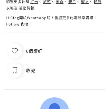
瀏覽更多社群
打卡
丶
旅遊
丶
美食
丶
親子
丶
寵物
丶
扮靚
攻略
及
活動情報
U Blog開咗WhatsApp啦！發掘更多吃喝玩樂資訊！
Follow 我哋
！
0個讚好
收藏