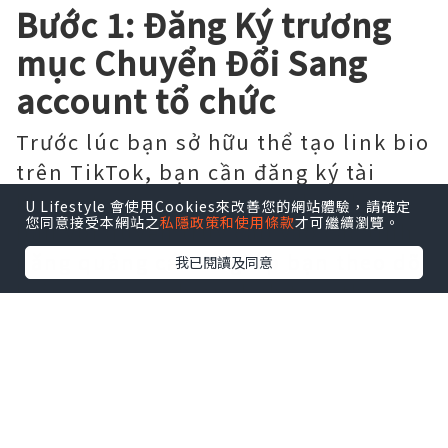
Bước 1: Đăng Ký trương
mục Chuyển Đổi Sang
account tổ chức
Trước lúc bạn sở hữu thể tạo link bio
trên TikTok, bạn cần đăng ký tài
khoản tổ chức. Điều này cho phép
U Lifestyle 會使用Cookies來改善您的網站體驗，請確定
您同意接受本網站之
私隱政策和使用條款
才可繼續瀏覽。
bạn với quyền truy cập vào các tính
năng quảng cáo và giúp bạn theo dõi
我已閱讀及同意
hiệu quả của chiến dịch tiếp thị của
mình.
Để đăng ký trương mục tổ chức, bạn
cần truy nã cập vào trang web PR
TikTok và theo các hướng dẫn để
đăng ký. Sau lúc đăng ký, bạn sẽ