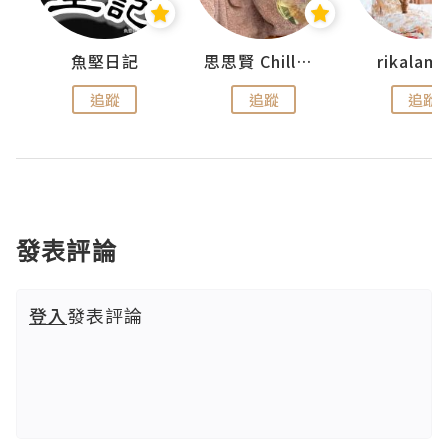
urnal
魚堅日記
思思賢 ChillMyBabe
rikala
追蹤
追蹤
追蹤
發表評論
登入
發表評論