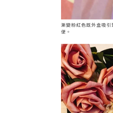
漸變粉紅色既外盒吸引
便。