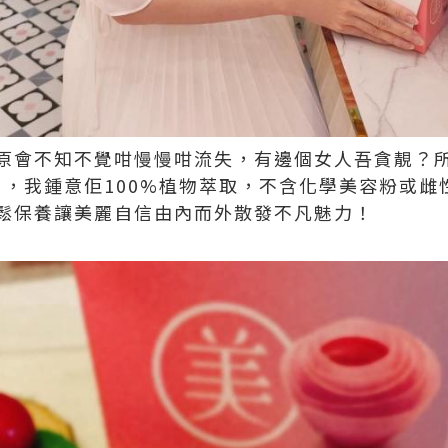
原會不知不覺咁慢慢咁流失，有邊個女人吾貪靚？
s】，我鍾意佢100%植物萃取，不含化學美容粉或
鬆保養讓美麗自信由內而外散發不凡魅力！