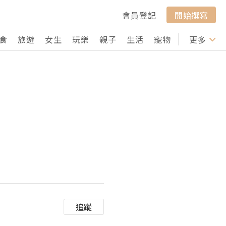
會員登記
開始撰寫
食
旅遊
女生
玩樂
親子
生活
寵物
行山
更多
打卡
追蹤