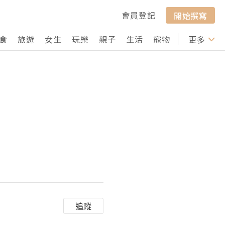
會員登記
開始撰寫
食
旅遊
女生
玩樂
親子
生活
寵物
行山
更多
打卡
追蹤