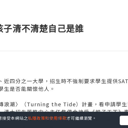
孩子清不清楚自己是誰
、近四分之一大學，招生時不強制要求學生提供SAT
學生是否能關懷他人。
潮〉（Turning the Tide）計畫，看申請
」清大招生策略中心主任焦傳金接受《親子天下》
您同意接受本網站之
私隱政策和使用條款
才可繼續瀏覽。
式自傳中分享「一個曾正面影響他人、解決衝突或
學〈翻轉浪潮〉計畫影響。