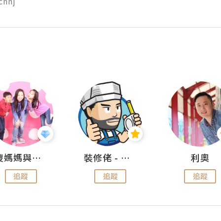
chnj
儍媽媽與兩隻小魔怪之家
裝修佬 - 香港一站式網上裝修平台
利奧
追蹤
追蹤
追蹤