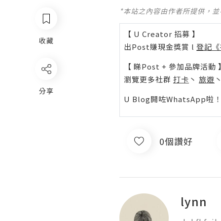
*本站之內容由作者所提供，
【 U Creator 招募 】
收藏
出Post賺現金獎賞 l
登記《
【 睇Post + 參加品牌活動 
瀏覽更多社群
打卡
丶
旅遊
分享
U Blog開咗WhatsAp
0個讚好
lynn