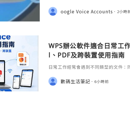
Need Assistance? We’re Here 24/7
gmail.com 💎 WhatsApp: +1(772)563
oogle Voice Accounts
2小時
marketit 🎮 discord: usamarketit 
WPS辦公軟件適合日常工作嗎
l、PDF及跨裝置使用指南
日常工作經常會遇到不同類型的文件：同事
供 Excel 表格、開會前要修改 Powe
PDF。 如果每種文件都要使用不同程
數碼生活筆記
6小時前
少人會接觸 WPS Offic