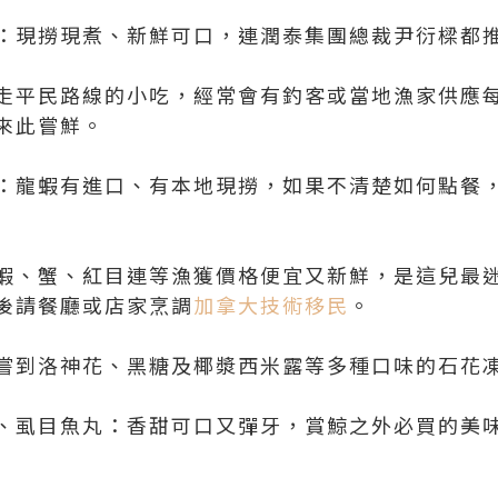
：現撈現煮、新鮮可口，連潤泰集團總裁尹衍樑都
走平民路線的小吃，經常會有釣客或當地漁家供應
來此嘗鮮。
：龍蝦有進口、有本地現撈，如果不清楚如何點餐
蝦、蟹、紅目連等漁獲價格便宜又新鮮，是這兒最
後請餐廳或店家烹調
加拿大技術移民
。
嘗到洛神花、黑糖及椰漿西米露等多種口味的石花
、虱目魚丸：香甜可口又彈牙，賞鯨之外必買的美