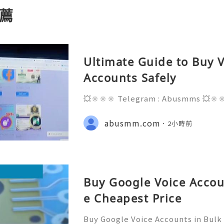
薦
Ultimate Guide to Buy V
Accounts Safely
💥🔆🔆🔆 Telegram : Abusmms 💥🔆
3-8937 💥🔆🔆🔆 Email : abusmmte
ebook Page : Abusmm 💥🔆🔆🔆 Signa
abusmm.com
2小時前
Buy Google Voice Accou
e Cheapest Price
Buy Google Voice Accounts in Bulk