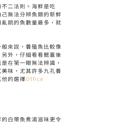
的不二法則。海鮮是吃
自己無法分辨魚類的新鮮
蹦亂跳的魚數量最多，就
一般來說，養殖魚比較像
。另外，仔細看看鰓蓋後
若是在第一眼無法辨識，
式美味，尤其許多九孔養
其他的選擇
Office
鮮的白帶魚煮湯滋味更令