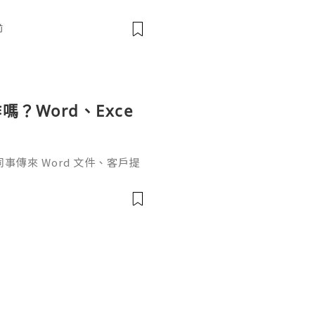
! 📧 Email: usamarketit@
-8300 🚀 Telegram: @usa
前
✅
？Word、Exce
傳來 Word 文件、客戶提
rPoint，最後又要把資料整理成
式，處理起來比較零散。因此不