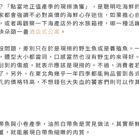
？「點當地正值產季的現撈漁獲」，是聰明吃海鮮
家都會強調不必對高價的海鮮心存迷信，如果擔心
，或者再觀察一下海產店外的水族箱裡，哪一種活
快朵頤一番
酒店式公寓
。
沒問題，差別只在於是現撈的野生魚或是養殖魚。
，體型大小都雷同，口感當然也沒有野生的來得好
刮到的傷痕，就表示應該是現撈的。不過，消費者
了。另外，在東北角幾乎一年四季都能夠品嘗到各
孔的價格特高，不想錢包大失血的饕客們則可以作
帶魚與小卷產季，油煎白帶魚是常見做法，其實新
薑，就能展現白帶魚細嫩的肉質。