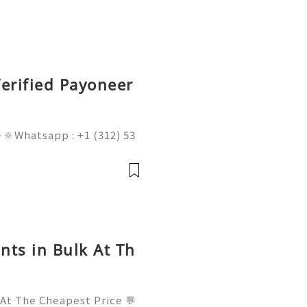
erified Payoneer
🔆Whatsapp : +1 (312) 53
am@gmail.com 💥🔆🔆🔆Fac
l : +1 (682) 474-9468
nts in Bulk At Th
 At The Cheapest Price 💬