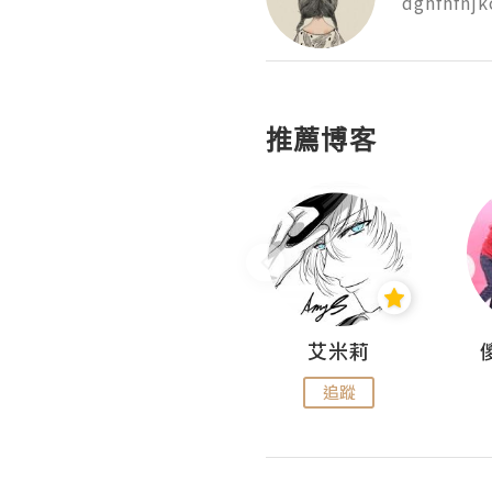
dghfhfnjk
推薦博客
Hahakelly的生活點滴
艾米莉
追蹤
追蹤