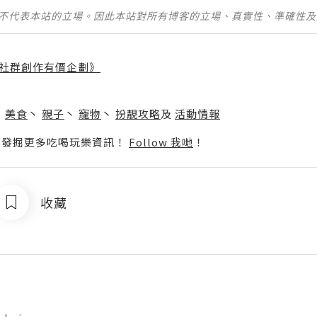
並不代表本站的立場。因此本站對所有博客的立場、真實性、準確性
社群創作有價企劃》
】
丶
美食
丶
親子
丶
寵物
丶
扮靚攻略
及
活動情報
p啦！發掘更多吃喝玩樂資訊！
Follow 我哋
！
收藏