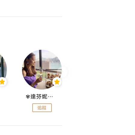
✾達芬妮•愛孩子•愛生活✾
wendysugar享受生活gogogo
追蹤
追蹤