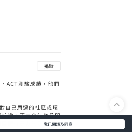
追蹤
、ACT測驗成績，他們
學生對自己周遭的社區或環
專訪說。清大今年也公開
對團體有貢獻的活動或經
我已閱讀及同意