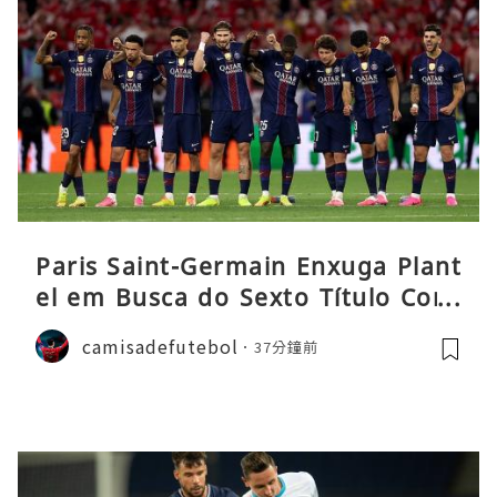
Paris Saint-Germain Enxuga Plant
el em Busca do Sexto Título Cons
ecutivo da Liga
camisadefutebol
37分鐘前