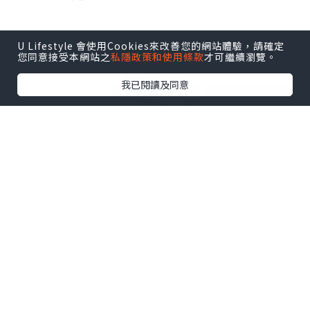
U Lifestyle 會使用Cookies來改善您的網站體驗，請確定
您同意接受本網站之
私隱政策和使用條款
才可繼續瀏覽。
點擊圖片放大
我已閱讀及同意
這家酒店鄰近中山公園地鐵站，從地鐵站
出來不到2分鐘便能到達，交通十分便利。
而且，酒店附近更是Citywalk愛好者的天
堂，皆因「愚園路」就在馬路對面，整條
街上文創小店、咖啡廳和歷史建築林立，