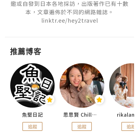
邀或自發到日本各地採訪，出版著作已有十數
本，文章遍佈於不同的網路雜誌。

linktr.ee/hey2travel
推薦博客
urnal
魚堅日記
思思賢 ChillMyBabe
rikala
追蹤
追蹤
追蹤