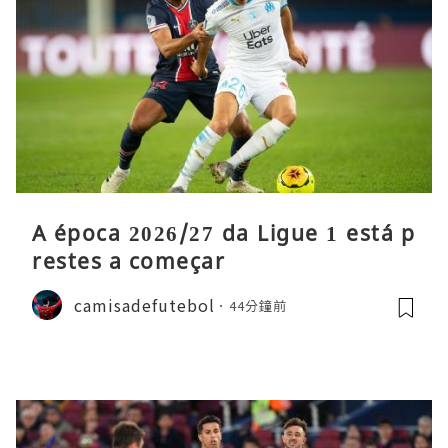
A época 2026/27 da Ligue 1 está p
restes a começar
camisadefutebol
44分鐘前