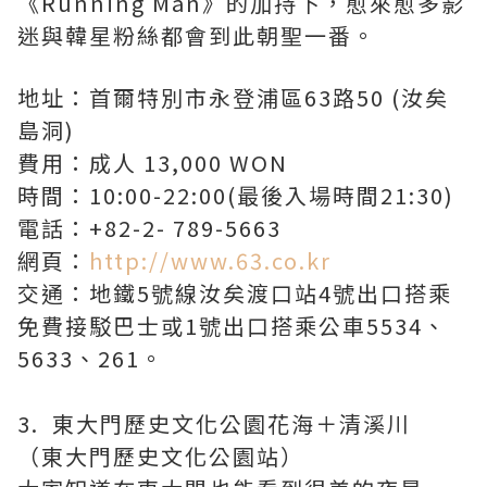
《Running Man》的加持下，愈來愈多影
迷與韓星粉絲都會到此朝聖一番。
地址：首爾特別市永登浦區63路50 (汝矣
島洞)
費用：成人 13,000 WON
時間：10:00-22:00(最後入場時間21:30)
電話：+82-2- 789-5663
網頁：
http://www.63.co.kr
交通：地鐵5號線汝矣渡口站4號出口搭乘
免費接駁巴士或1號出口搭乘公車5534、
5633、261。
3. 東大門歷史文化公園花海＋清溪川
（東大門歷史文化公園站）