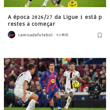
A época 2026/27 da Ligue 1 está p
restes a começar
camisadefutebol
9小時前