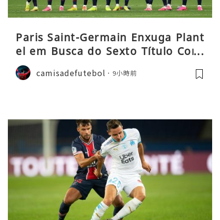
Paris Saint-Germain Enxuga Plant
el em Busca do Sexto Título Cons
ecutivo da Liga
camisadefutebol
9小時前