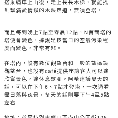
搭乘纜車上山後，走上長長木梯，就能找
到繫滿愛情鎖的木製走道，無須登塔。
而且每到晚上7點至零晨12點，N首爾塔的
塔便會變色，據說是按當日的空氣污染程
度而變色，非常有趣。
在塔內，設有數位觀望台和一般的望遠鏡
觀望台，也設有café提供座讓客人可以邊
欣賞景色，邊休息歇腳。阿希建議夏天的
話，可以在下午6、7點才登塔，一次過看
盡日落與夜景，冬天的話則要下午4至5點
左右。
地址：首爾特別市龍山區南山公園街105