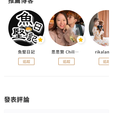
推薦博客
urnal
魚堅日記
思思賢 ChillMyBabe
rikala
追蹤
追蹤
追蹤
發表評論