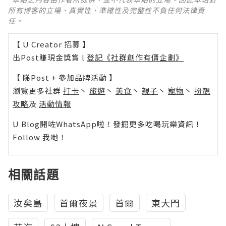
所有博客的立場、真實性、準確性及完整性不負任何法律責
任。
【 U Creator 招募 】
出Post賺現金獎賞 l
登記《社群創作有價企劃》
【 睇Post + 參加品牌活動 】
瀏覽更多社群
打卡
丶
旅遊
丶
美食
丶
親子
丶
寵物
丶
扮靚
攻略
及
活動情報
U Blog開咗WhatsApp啦！發掘更多吃喝玩樂資訊！
Follow 我哋
！
相關話題
汝矣島
首爾夜景
首爾
東大門