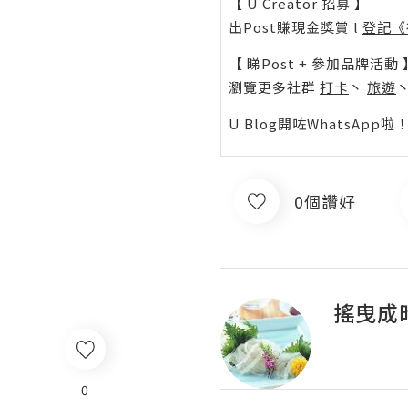
【 U Creator 招募 】
出Post賺現金獎賞 l
登記《
【 睇Post + 參加品牌活動 
瀏覽更多社群
打卡
丶
旅遊
U Blog開咗WhatsAp
0個讚好
搖曳成
0