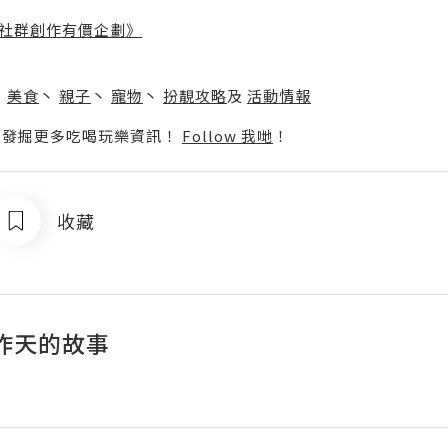
社群創作有價企劃》
】
丶
美食
丶
親子
丶
寵物
丶
扮靚攻略
及
活動情報
p啦！發掘更多吃喝玩樂資訊！
Follow 我哋
！
收藏
昨天的故事