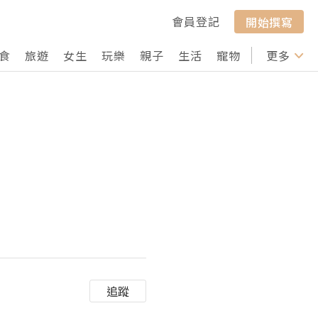
會員登記
開始撰寫
食
旅遊
女生
玩樂
親子
生活
寵物
行山
更多
打卡
追蹤