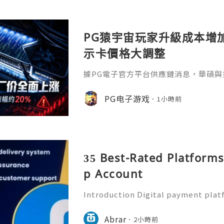
PG猿宇宙玩家升級成本增
示卡價格大調整
據PG電子官方平台供應鏈消息，華碩與
卡出廠價格，NVIDIA GeForce與AM
漲幅約20%。其中，華碩旗艦 RTX 5090
PG电子游戏
1小時前
人民幣，RTX 5080、RTX 5070 Ti
人民幣；舊款RTX 3060、RTX 305
和300元人民幣。A
35 Best-Rated Platform
p Account
Introduction Digital payment pla
ential part of everyday financial a
e payment applications to send m
Abrar
2小時前