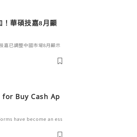
加！華碩技嘉8月顯
技嘉已調整中國市場8月顯示
D Radeon系列全面上調，平均
D V2 出廠價上漲約4500元
等高階型號上漲約1500至1700元
0系列也分別上漲約950元人民幣
s for Buy Cash Ap
tforms have become an ess
ctivities. People use mobil
oney, receive payments,