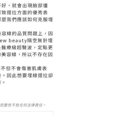
不好，就會出現臉部僵
緊致提拉方面的優秀表
那麼我們應該如何克服
埋
美容線的品質問題上，因
 beauty隔空無針埋
是醫療級超聲波，定點更
實的美容線，所以不存在因
不但不會傷害肌膚表
險。因此想要埋線提拉卻
術。
及完整性不負任何法律責任。