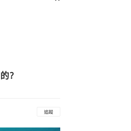
的?
追蹤