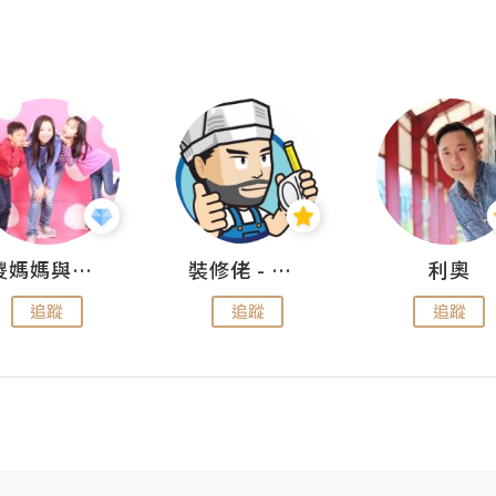
儍媽媽與兩隻小魔怪之家
裝修佬 - 香港一站式網上裝修平台
利奧
追蹤
追蹤
追蹤