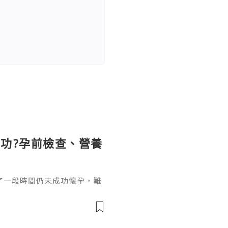
功?孕前檢查、營養
了一段時間仍未成功懷孕，難
5歲，在沒有避孕的情況下規
上女性備孕超過6個月仍未成