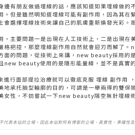
身邊有朋友做過埋線的話，應該知道如果埋線做的
用。但是雖然明知道埋線可能有副作用，因為其在
士會選擇埋線技術來讓自己的肌膚重新煥發光彩。
用，主要問題一是出現在人工技術上，二是出現在
格把控，那麼埋線副作用自然就會迎刃而解了。new
方面的問題，從技術上來講，
new beauty
採用的
new beauty使用的是隱形能量線，並不是真
uty來進行面部提拉治療就可以徹底克服
埋線 副作用
，
美地承托臉型輪廓的目的，可謂是一舉兩得的雙保
女性，不妨嘗試一下new beauty隔空無針埋線
並不代表本站的立場。因此本站對所有博客的立場、真實性、準確性