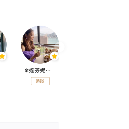
✾達芬妮•愛孩子•愛生活✾
wendysugar享受生活gogogo
追蹤
追蹤