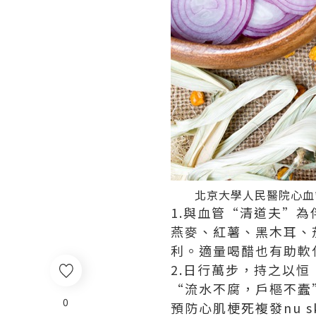
北京大學人民醫院心血管
1.與血管“清道夫”為
燕麥、紅薯、黑木耳、
利。適量喝醋也有助軟
2.日行萬步，持之以恒
“流水不腐，戶樞不蠹
0
預防心肌梗死複發
nu 