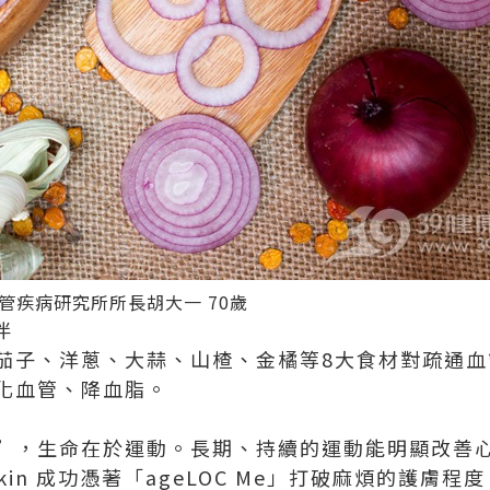
疾病研究所所長胡大一 70歲
伴
茄子、洋蔥、大蒜、山楂、金橘等8大食材對疏通血
化血管、降血脂。
”，生命在於運動。長期、持續的運動能明顯改善
skin 成功
憑著「ageLOC Me」打破麻煩的護膚程