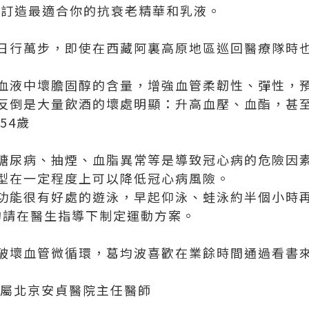
身訂造最適合你的抗衰老精華和乳液。
日行萬步，即使在西藏阿裏高原地區巡回醫療隊時
血液中壞膽固醇的含量，增強血管柔韌性、彈性，
反倒是大量飲酒的壞處明顯：升高血壓、血酯，甚
54歲
糖尿病、抽煙、血脂異常等是導致冠心病的危險因
型在一定程度上可以降低冠心病風險。
功能很有好處的遊泳，早起仰泳、蛙泳約半個小時
的請在醫生指導下制定運動方案。
破壞血管微循環，葛均波喜歡在業餘時間通過看書
附屬北京安貞醫院主任醫師