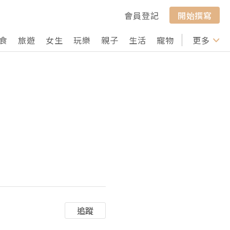
會員登記
開始撰寫
食
旅遊
女生
玩樂
親子
生活
寵物
行山
更多
打卡
追蹤