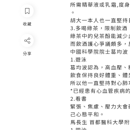
所需精華液或乳霜,度
。
胡大一本人也一直堅持
收藏
3.多喝綠茶，限制飲酒
綠茶中的兒茶酚能減少
而飲酒護心爭議頗多，
中國科學院院士葛均波 
分享
1.遊泳
葛均波認為，高血壓、
飲食保持良好體重、體
所以他一直堅持對心肺
*已經患有心血管疾病
2.看書
緊張、焦慮、壓力大會
己心態平和。
馬長生 首都醫科大學
1.限油