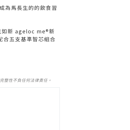
成為馬長生的的飲食習
吃
如新 ageloc me
®新
器配合五支基準智芯組合
及完整性不負任何法律責任。