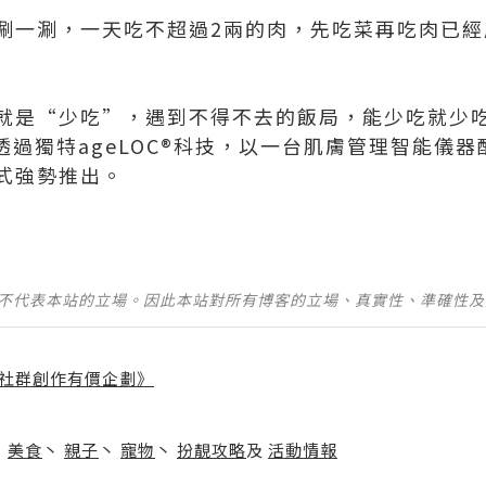
涮一涮，一天吃不超過2兩的肉，先吃菜再吃肉已經
就是“少吃”，遇到不得不去的飯局，能少吃就少
透過獨特ageLOC®科技，以一台肌膚管理智能儀
正式強勢推出。
並不代表本站的立場。因此本站對所有博客的立場、真實性、準確性
社群創作有價企劃》
】
丶
美食
丶
親子
丶
寵物
丶
扮靚攻略
及
活動情報