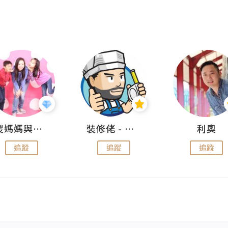
儍媽媽與兩隻小魔怪之家
裝修佬 - 香港一站式網上裝修平台
利奧
追蹤
追蹤
追蹤