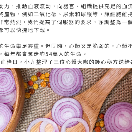
動力，推動血液流動，向器官、組織提供充足的血
終產物，例如二氧化碳、尿素和尿酸等，讓細胞維
非常熱烈，我們提高了伺服器的要求，亦調整為一
都可以快捷地下載。
的生命舉足輕重。但同時，心髒又是脆弱的，心髒
，每年都會奪走約54萬人的生命。
世界血栓日，小九整理了三位心髒大咖的護心秘方送給