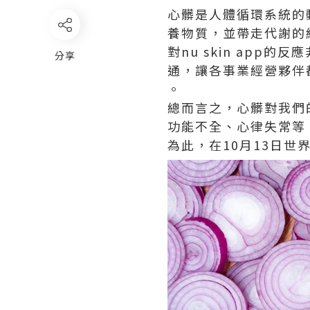
心髒是人體循環系統的
養物質，並帶走代謝的
對
nu skin app
的反應
分享
通，讓各事業經營夥伴
。
總而言之，心髒對我們
功能不全、心律失常等
為此，在10月13日