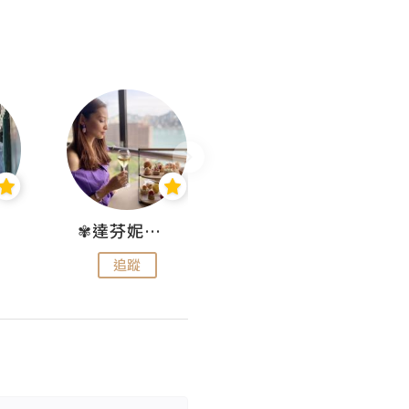
✾達芬妮•愛孩子•愛生活✾
wendysugar享受生活gogogo
追蹤
追蹤