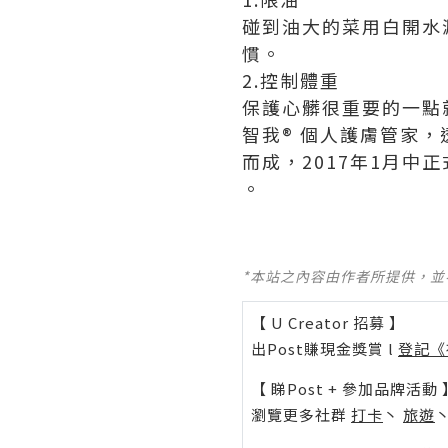
碰到油大的菜用白開水
慣。
2.控制體重
保護心髒很重要的一點
智我® 個人護膚管家，
而成，2017年1月中
。
*本站之內容由作者所提供，
【 U Creator 招募 】
出Post賺現金獎賞 l
登記《
【 睇Post + 參加品牌活動 
瀏覽更多社群
打卡
丶
旅遊