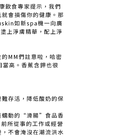
康飲食專家提示，我們
能就會損傷你的健康。那
kin
如新spa機
一向廣
再塗上淨膚精華，配上淨
拉的MM們註意啦，哈密
相當高。香蕉含鉀也很
。
很難存活，降低酸奶的保
道蠕動的“滑腸”食品香
目前所從事的工作或經營
變，不會淹沒在潮流洪水