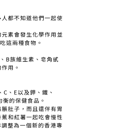
多人都不知道他們一起使
的元素會發生化學作用並
起吃這兩種食物。
、B族維生素、皂角甙
的作用。
、C、E以及鉀、鐵、
均衡的保健食品。
易脹肚子，而且還伴有胃
香蕉和紅薯一起吃會慢性
亦調整為一個新的香港專