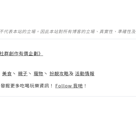
並不代表本站的立場。因此本站對所有博客的立場、真實性、準確性
社群創作有價企劃》
】
丶
美食
丶
親子
丶
寵物
丶
扮靚攻略
及
活動情報
p啦！發掘更多吃喝玩樂資訊！
Follow 我哋
！