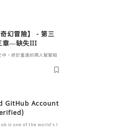
幻冒險】 - 第三
章—缺失III
之中，終於重逢的兩人緊緊相
ld GitHub Account
erified)
b is one of the world's l