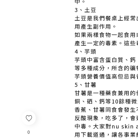
中。
3、土豆
土豆是我們餐桌上經常
用產生副作用。
如果兩樣食物一起食用
產生一定的毒素。這些
4、芋頭
芋頭中富含蛋白質、鈣
等多種成分，所含的礦
芋頭營養價值高但忌與
5、甘薯
甘薯是一種藥食兼用的
銅、硒、鈣等10餘種
香蕉、甘薯同食會發生
反酸現象，吃多了，會
中毒。大家對
nu skin
0
用下載道通，讓各事業