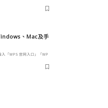
elopment, trusted by mill
artups, and open-source c
ndows、Mac及手
接輸入「WPS 官网入口」「WP
中往往同時出現官方網站、應
及第三方下載頁面。