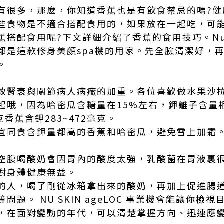
有很多，那麽，你知道香蕉也是有飲食禁忌的嗎?健
些食物是不適合搭配食用的，如果放在一起吃，可
搭配食用呢?下文詳細介紹了香蕉的食用技巧。Nus
都是這款修身美顏spa機的用家。先全臉清潔好，
。
致腎衰與關節病人病癥的加重。各位喜歡做水果沙
起哦，因為哈密瓜含糖量在15%左右，鉀離子含量
香蕉含鉀283~472毫克。
宜同食含鉀量都高的香蕉和哈密瓜，避免雪上加霜
空腹喝酸奶會因胃內的酸度太強，乳酸菌在胃液裏
對身體健康無益。
的人，喝了剛從冰箱拿出來的酸奶，再加上促進腸
。 NU SKIN ageLOC
事業機會
能讓你檢視
，在面對變動的年代，可以清楚掌握方向、迅速應