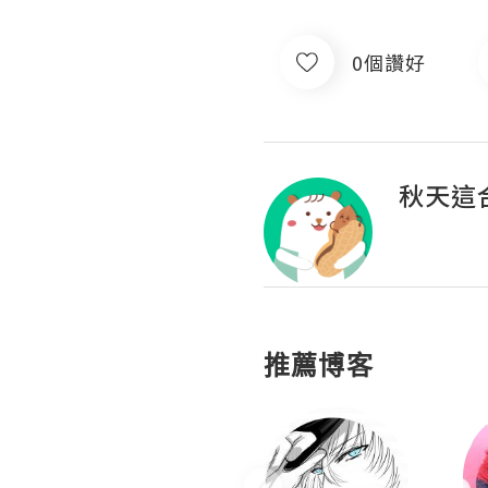
0個讚好
秋天這
推薦博客