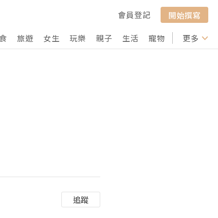
會員登記
開始撰寫
食
旅遊
女生
玩樂
親子
生活
寵物
行山
更多
打卡
追蹤