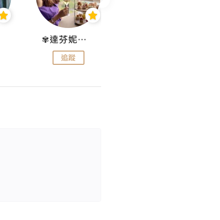
✾達芬妮•愛孩子•愛生活✾
wendysugar享受生活gogogo
追蹤
追蹤