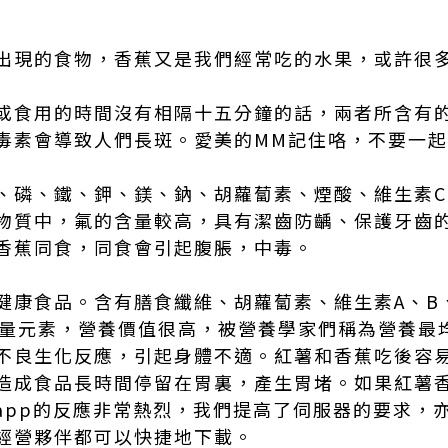
出現的食物，香蕉又是我們經常吃的水果，或許很
或食用的時間沒有相隔十五分鐘的話，兩者所含有
毒素會導致人們長斑。愛美的MM記住咯，不要一
、磷、鐵、鉀、鎂、鈉、胡蘿蔔素、煙酸、維生素C
物質中，氟的含量較高，具有潔齒防齲、保護牙齒
香蕉同食，同食會引起腹脹，中毒。
健康食品。含有膳食纖維、胡蘿蔔素、維生素A、B
微量元素，營養價值很高，被營養學家們稱為營養最
不良生化反應，引起身體不適。紅薯和香蕉吃後容
造成食品長時間停留在胃裏，產生胃堵。如果紅薯
 app
的反應非常熱烈，我們提高了伺服器的要求，
經營夥伴都可以快捷地下載。