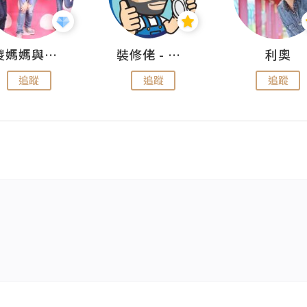
儍媽媽與兩隻小魔怪之家
裝修佬 - 香港一站式網上裝修平台
利奧
追蹤
追蹤
追蹤