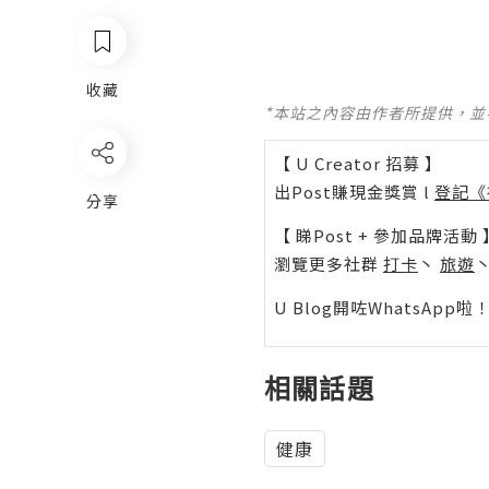
收藏
*本站之內容由作者所提供，
【 U Creator 招募 】
出Post賺現金獎賞 l
登記《
分享
【 睇Post + 參加品牌活動 
瀏覽更多社群
打卡
丶
旅遊
U Blog開咗WhatsAp
相關話題
健康