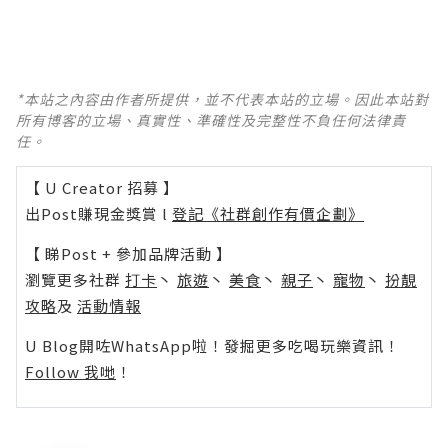
*本站之內容由作者所提供，並不代表本站的立場。因此本站對
所有博客的立場、真實性、準確性及完整性不負任何法律責
任。
【 U Creator 招募 】
出Post賺現金獎賞 l
登記《社群創作有價企劃》
【 睇Post + 參加品牌活動 】
瀏覽更多社群
打卡
丶
旅遊
丶
美食
丶
親子
丶
寵物
丶
扮靚
攻略
及
活動情報
U Blog開咗WhatsApp啦！發掘更多吃喝玩樂資訊！
Follow 我哋
！