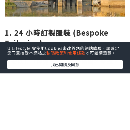
1. 24 小時訂製服裝 (Bespoke
Tailoring)
U Lifestyle 會使用Cookies來改善您的網站體驗，請確定
您同意接受本網站之
私隱政策和使用條款
才可繼續瀏覽。
會安以其「神速」的裁縫服務聞名全球，
我已閱讀及同意
只需 24 至 48 小時，就能為你量身打造一
套精緻的西裝或絲綢洋裝。在 Yaly 或 Á
Đông Silk 這樣的老牌名店，你可以親自
挑選布料並參與設計，這份獨一無二的專
屬感，是送給自己最棒的旅行禮物。