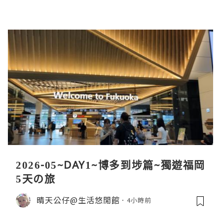
2026-05~DAY1~博多到埗篇~獨遊福岡
5天の旅
晴天公仔@生活悠閒館
4小時前