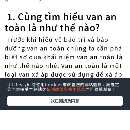
1. Cùng tìm hiểu van an
toàn là như thế nào?
Trước khi hiểu về bảo trì và bảo
dưỡng van an toàn chúng ta cần phải
biết sơ qua khái niệm van an toàn là
như thế nào nhé. Van an toàn là một
loại van xả áp được sử dụng để xả áp
lực và áp suất thừa trong hệ thống và
U Lifestyle 會使用Cookies來改善您的網站體驗，請確定
您同意接受本網站之
私隱政策和使用條款
才可繼續瀏覽。
ống thiết bị ra bên ngoài. Van an
toàn có nhiều được sử dụng trong
我已閱讀及同意
khá nhiều hệ thống lớn nhỏ hiện nay.
Các loại van an toàn được thông
dụng rất nhiều nhưng trong thời