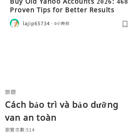
Buy Old Yahoo Accounts 2026: 468
Proven Tips for Better Results
lajip65734
8小時前
旅遊
Cách bảo trì và bảo dưỡng
van an toàn
瀏覽次數:514