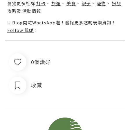
瀏覽更多社群
打卡
丶
旅遊
丶
美食
丶
親子
丶
寵物
丶
扮靚
攻略
及
活動情報
U Blog開咗WhatsApp啦！發掘更多吃喝玩樂資訊！
Follow 我哋
！
0個讚好
收藏