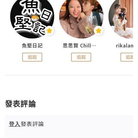
urnal
魚堅日記
思思賢 ChillMyBabe
rikala
追蹤
追蹤
追蹤
發表評論
登入
發表評論