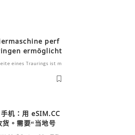
iermaschine perf
ringen ermöglicht
te eines Traurings ist m
tung. Sie ist eine persönl
, einen Namen, einen beso
手机：用 eSIM.CC
待收货。需要“当地号
、外卖、客户联