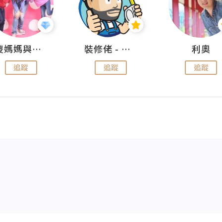
儍媽媽與兩隻小魔怪之家
裝修佬 - 香港一站式網上裝修平台
利奧
追蹤
追蹤
追蹤