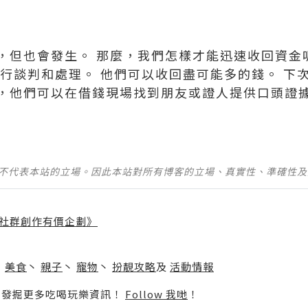
，但也會發生。 那麼，我們怎樣才能迅速收回資金
進行談判和處理。 他們可以收回盡可能多的錢。 下
，他們可以在借錢現場找到朋友或證人提供口頭證
並不代表本站的立場。因此本站對所有博客的立場、真實性、準確性
社群創作有價企劃》
】
丶
美食
丶
親子
丶
寵物
丶
扮靚攻略
及
活動情報
p啦！發掘更多吃喝玩樂資訊！
Follow 我哋
！