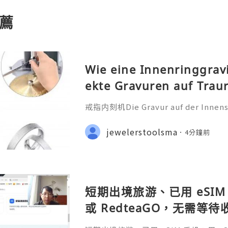
薦
Wie eine Innenringgrav
ekte Gravuren auf Trau
戒指内刻机Die Gravur auf der Innensei
ehr als nur eine technische Bearbei
iche Botschaft, die oft ein Datum
jewelerstoolsma
4分鐘前
nderen Satz oder ein Symb
短期出境旅游、已用 eSIM 
或 RedteaGO，无需等
码 + 通话短信”（如打车