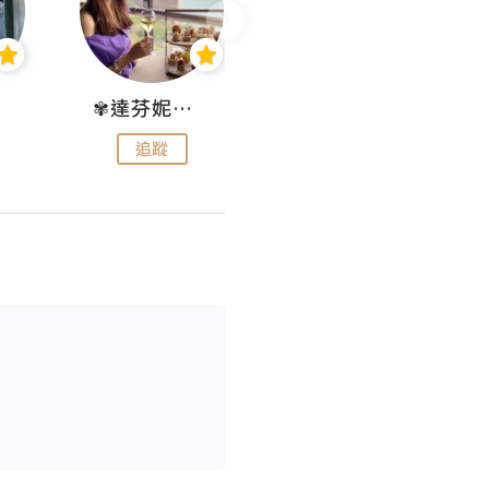
✾達芬妮•愛孩子•愛生活✾
wendysugar享受生活gogogo
追蹤
追蹤