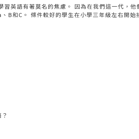
學習英語有著莫名的焦慮。 因為在我們這一代，他
a、B和C。 條件較好的學生在小學三年級左右開始
語？