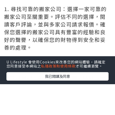
1. 尋找可靠的搬家公司：選擇一家可靠的
搬家公司至關重要。評估不同的選擇，閱
讀客戶評論，並與多家公司請求報價。確
保您選擇的搬家公司具有豐富的經驗和良
好的聲譽，以確保您的財物得到安全和妥
善的處理。
1. 減少物品：在搬家前，花些時間整理物
U Lifestyle 會使用Cookies來改善您的網站體驗，請確定
您同意接受本網站之
私隱政策和使用條款
才可繼續瀏覽。
品，並捐贈或賣掉不再需要的物品。這不
我已閱讀及同意
僅可以減輕您的搬家負擔，還能讓您開始
新的一章時擁有一個更整潔和有組織的
家。
1. 確保貴重物品的安全：在搬家過程中，