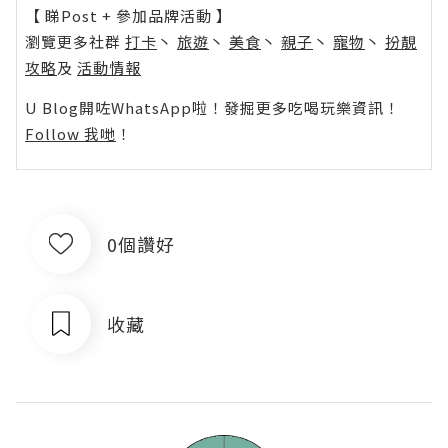
【 睇Post + 參加品牌活動 】
瀏覽更多社群
打卡
丶
旅遊
丶
美食
丶
親子
丶
寵物
丶
扮靚
攻略
及
活動情報
U Blog開咗WhatsApp啦！發掘更多吃喝玩樂資訊！
Follow 我哋
！
0個讚好
收藏