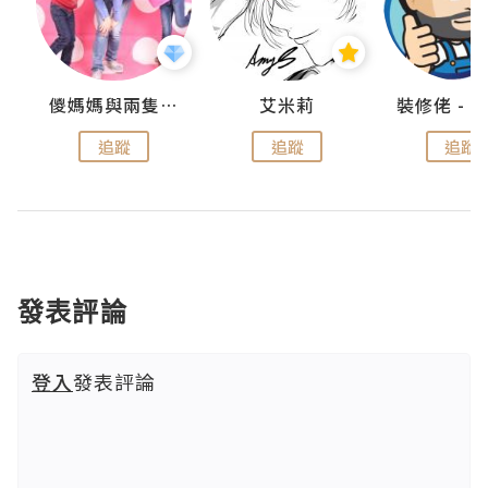
點滴
儍媽媽與兩隻小魔怪之家
艾米莉
追蹤
追蹤
追蹤
發表評論
登入
發表評論