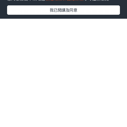
品，並捐贈或賣掉不再需要的物品。這不
我已閱讀及同意
僅可以減輕您的搬家負擔，還能讓您開始
新的一章時擁有一個更整潔和有組織的
家。
1. 確保貴重物品的安全：在搬家過程中，
要特別注意貴重物品的安全。將貴重物品
如珠寶、重要文件和貴重藝術品放在安全
的地方，或者您也可以親自保管這些物
品，以確保它們不會在搬運過程中受到損
壞或遺失。
1. 更改地址和服務：在搬家前，確保您已
經更改了地址並通知相關的服務提供商，
例如郵局、銀行、保險公司和水電公司。