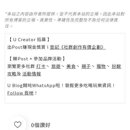
*本站之內容由作者所提供，並不代表本站的立場。因此本站對
所有博客的立場、真實性、準確性及完整性不負任何法律責
任。
【 U Creator 招募 】
出Post賺現金獎賞 l
登記《社群創作有價企劃》
【 睇Post + 參加品牌活動 】
瀏覽更多社群
打卡
丶
旅遊
丶
美食
丶
親子
丶
寵物
丶
扮靚
攻略
及
活動情報
U Blog開咗WhatsApp啦！發掘更多吃喝玩樂資訊！
Follow 我哋
！
0個讚好