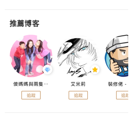
推薦博客
點滴
儍媽媽與兩隻小魔怪之家
艾米莉
追蹤
追蹤
追蹤