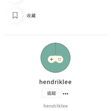
收藏
hendriklee
追蹤
hendriklee