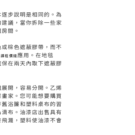
本逐步說明是相同的。為
的建議，當你拆除一些家
個房間。
色或棕色遮蔽膠帶，而不
應用。在地毯
語課程價錢
確保在兩天內取下遮蔽膠
難展開，容易分開。乙烯
業畫家。您可能想要購買
存舊浴簾和塑料桌布的習
為滴布。油漆店出售具有
漆飛濺，塑料使油漆不會