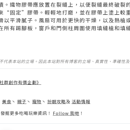
漬。織物膠帶應放置在裂縫上，以便裂縫最終破裂
來“固定”膠帶。輕輕地打磨，並在膠帶上塗上較重
滑以平滑膩子。風扇可用於更快的干燥，以及熱槍
在所有踢腳板，窗戶和門側柱周圍使用填縫槍和填
並不代表本站的立場。因此本站對所有博客的立場、真實性、準確性
社群創作有價企劃》
】
丶
美食
丶
親子
丶
寵物
丶
扮靚攻略
及
活動情報
p啦！發掘更多吃喝玩樂資訊！
Follow 我哋
！