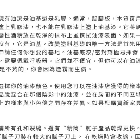
現有油漆是油基還是乳膠。通常，踢腳板，木質窗
塗上乳膠漆，也不能在乳膠漆上塗上油基漆。它將
變性酒精放在乾淨的抹布上並擦拭油漆表面。如果
沒有，它是油基。改變塗料基礎的唯一方法是首先用
申請任何你想要的基地。油基底漆/密封劑極易揮發
，需要佩戴呼吸器。它們並不便宜，但你可以在油
具是不夠的，你會因為煙霧而生病。
選擇你的油漆顏色。使用您可以在油漆店獲得的樣
品脫混合在那個陰影中的油漆，並在房間的不同區
上的樣本與小色條之間存在差異。如果您購買新家
補所有孔和裂縫。還有“精簡”膩子產品乾燥更快。
將膩子刀裝在較大的膩子刀上。 在乾燥時會收縮，