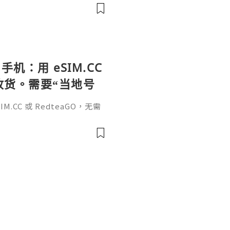
, einen Namen, einen beso
手机：用 eSIM.CC
待收货。需要“当地号
、外卖、客户联
.CC 或 RedteaGO，无需
（明确提供通话短信套
信”（如打车、外卖、客户联
通话短信套餐）。长期多国移动办
Xesim，一次收货长期使用，
tps://esim.redteag