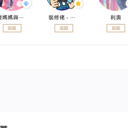
儍媽媽與兩隻小魔怪之家
裝修佬 - 香港一站式網上裝修平台
利奧
追蹤
追蹤
追蹤