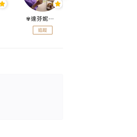
✾達芬妮•愛孩子•愛生活✾
wendysugar享受生活gogogo
追蹤
追蹤