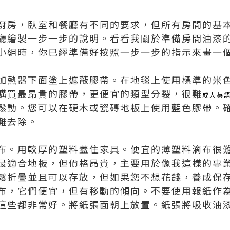
廚房，臥室和餐廳有不同的要求，但所有房間的基
廳繪製一步一步的說明。看看我關於準備房間油漆
小組時，你已經準備好按照一步一步的指示來畫一
加熱器下面塗上遮蔽膠帶。在地毯上使用標準的米
購買最昂貴的膠帶，更便宜的類型分裂，很難
成人英
鬆動。您可以在硬木或瓷磚地板上使用藍色膠帶。
難去除。
布。用較厚的塑料蓋住家具。便宜的薄塑料滴布很
最適合地板，但價格昂貴，主要用於像我這樣的專
鬆折疊並且可以存放，但如果您不想花錢，養成保
布，它們便宜，但有移動的傾向。不要使用報紙作
這些都非常好。將紙張面朝上放置。紙張將吸收油