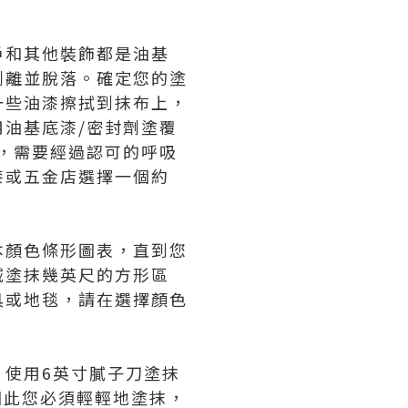
戶和其他裝飾都是油基
剝離並脫落。確定您的塗
一些油漆擦拭到抹布上，
油基底漆/密封劑塗覆
，需要經過認可的呼吸
漆或五金店選擇一個約
本顏色條形圖表，直到您
域塗抹幾英尺的方形區
具或地毯，請在選擇顏色
使用6英寸膩子刀塗抹
因此您必須輕輕地塗抹，