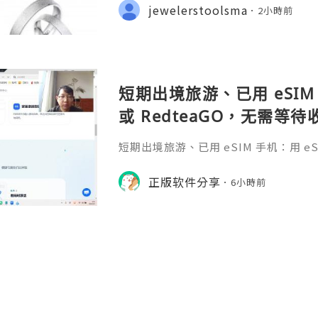
iche Botschaft, die oft ein Datum
jewelerstoolsma
2小時前
nderen Satz oder ein Symb
短期出境旅游、已用 eSIM 
或 RedteaGO，无需等
码 + 通话短信”（如打车
短期出境旅游、已用 eSIM 手机：用 eSIM
络）：优先 RedteaGO
等待收货。需要“当地号码 + 通话短
络）：优先 RedteaGO（明确提供
正版软件分享
餐）。长
6小時前
公数字游民，或手机不支持 eSIM：用 
方便在不同国家切换号码与套餐 全球流量卡 ht
o.com/?c=q4apir8k