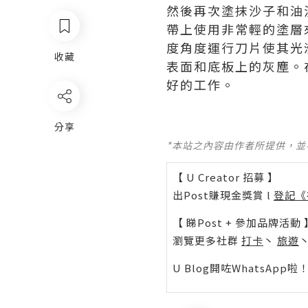
然後再次塗抹沙子和油
帶上使用非常輕的塗層
度角度運行刀片使其光
收藏
表面和底板上的灰塵。
好的工作。
分享
*本站之內容由作者所提供，
【 U Creator 招募 】
出Post賺現金獎賞 l
登記《
【 睇Post + 參加品牌活動 
瀏覽更多社群
打卡
丶
旅遊
U Blog開咗WhatsAp