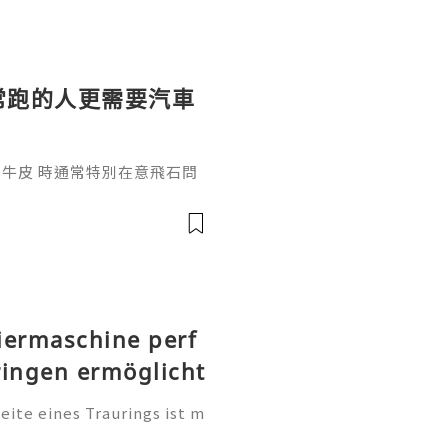
路常跑的人更需要汽車
犀牛皮 時通常特別在意飛石問
迎風面並留下傷痕，因此了解
膜 時，用車環境也是重要考
聊飛石怎麼形成
iermaschine perf
ringen ermöglicht
te eines Traurings ist m
tung. Sie ist eine persönl