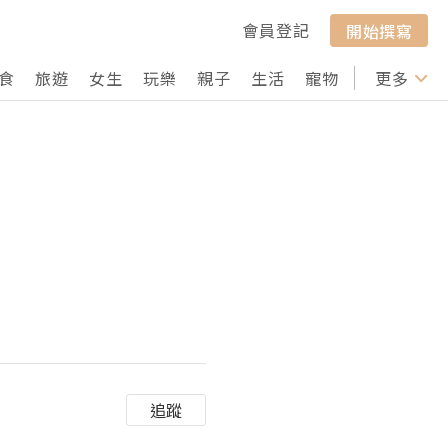
會員登記
開始撰寫
食
旅遊
女生
玩樂
親子
生活
寵物
行山
更多
打卡
追蹤